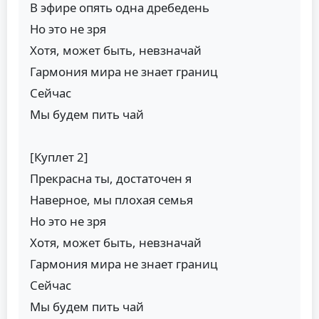
В эфире опять одна дребедень
Но это не зря
Хотя, может быть, невзначай
Гармония мира не знает границ
Сейчас
Мы будем пить чай
[Куплет 2]
Прекрасна ты, достаточен я
Наверное, мы плохая семья
Но это не зря
Хотя, может быть, невзначай
Гармония мира не знает границ
Сейчас
Мы будем пить чай