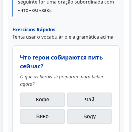
seguinte for uma oração subordinada com
«что» ou «как».
Exercícios Rápidos
Tenta usar o vocabulário e a gramática acima:
Что герои собираются пить
сейчас?
O que os heróis se preparam para beber
agora?
Кофе
Чай
Вино
Воду