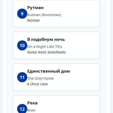
Рутман
9
Rutman (Rootsman)
Rutman
В подобную ночь
10
On a Night Like This
Numa Noite Semelhante
Единственный дом
11
The Only Home
A Única Casa
Река
12
River