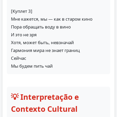
[Куплет 3]
Мне кажется, мы — как в старом кино
Пора обращать воду в вино
И это не зря
Хотя, может быть, невзначай
Гармония мира не знает границ
Сейчас
Мы будем пить чай
💡 Interpretação e
Contexto Cultural