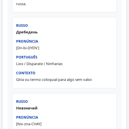
russa.
Дребедень
[Dri-bi-DYEN']
Lixo / Disparate / Ninharias
Gíria ou termo coloquial para algo sem valor.
Невзначай
[Niv-zna-CHAY]