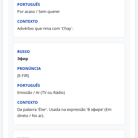
Por acaso / Sem querer
Advérbio que rima com 'Chay'.
Эфир
[E-FIR]
Emissão / Ar (TV ou Rádio)
Da palavra 'Éter'. Usada na expressão 'В эфире' (Em
direto / No ar).