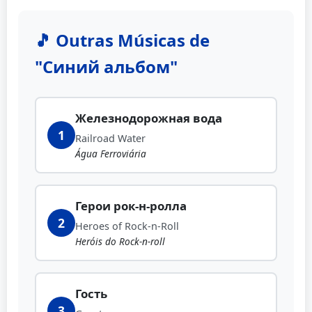
🎵 Outras Músicas de
"Синий альбом"
Железнодорожная вода
1
Railroad Water
Água Ferroviária
Герои рок-н-ролла
2
Heroes of Rock-n-Roll
Heróis do Rock-n-roll
Гость
3