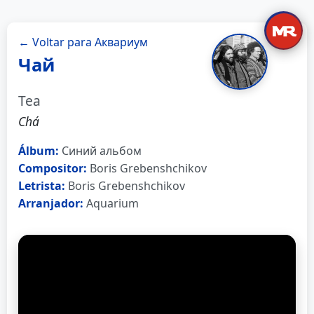
← Voltar para Аквариум
Чай
Tea
Chá
Álbum:
Синий альбом
Compositor:
Boris Grebenshchikov
Letrista:
Boris Grebenshchikov
Arranjador:
Aquarium