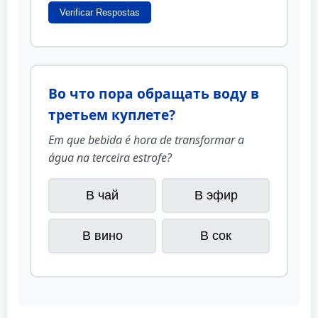
Verificar Respostas
Во что пора обращать воду в
третьем куплете?
Em que bebida é hora de transformar a
água na terceira estrofe?
В чай
В эфир
В вино
В сок