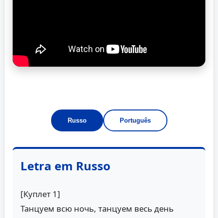
Russo
Português
Letra em Russo
[Куплет 1]
Танцуем всю ночь, танцуем весь день