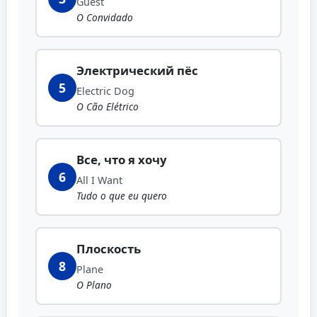
Guest
O Convidado
Электрический пёс
5
Electric Dog
O Cão Elétrico
Все, что я хочу
6
All I Want
Tudo o que eu quero
Плоскость
8
Plane
O Plano