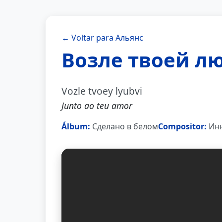
← Voltar para Альянс
Возле твоей л
Vozle tvoey lyubvi
Junto ao teu amor
Álbum:
Сделано в белом
Compositor:
Инн