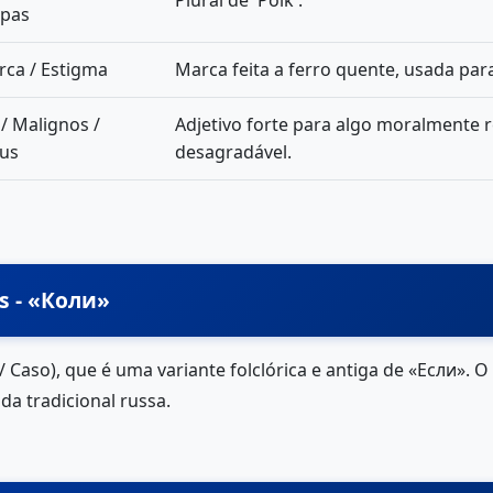
Plural de 'Polk'.
opas
ca / Estigma
Marca feita a ferro quente, usada para
 / Malignos /
Adjetivo forte para algo moralmente 
us
desagradável.
as - «Коли»
/ Caso), que é uma variante folclórica e antiga de «Если». 
a tradicional russa.