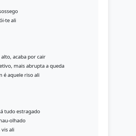
 sossego
i-te ali
alto, acaba por cair
etivo, mais abrupta a queda
é aquele riso ali
tá tudo estragado
 mau-olhado
vis ali