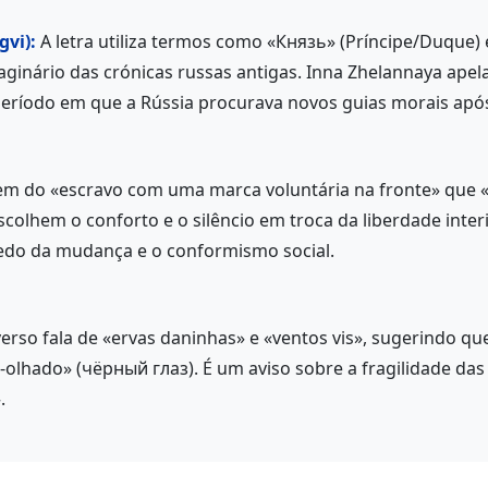
vi):
A letra utiliza termos como «Князь» (Príncipe/Duque)
aginário das crónicas russas antigas. Inna Zhelannaya apela
período em que a Rússia procurava novos guias morais após
m do «escravo com uma marca voluntária na fronte» que «e
colhem o conforto e o silêncio em troca da liberdade inter
medo da mudança e o conformismo social.
erso fala de «ervas daninhas» e «ventos vis», sugerindo qu
olhado» (чёрный глаз). É um aviso sobre a fragilidade das 
.