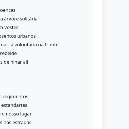
doenças
 árvore solitária
m vestes
posentos urbanos
arca voluntária na fronte
 rebelde
 de ninar ali
os regimentos
s estandartes
é o nosso lugar
s nas estradas