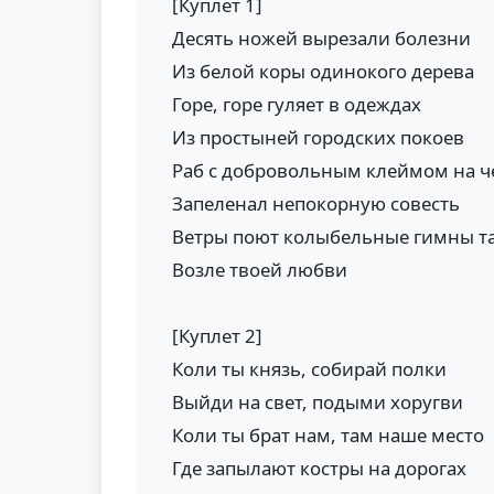
[Куплет 1]
Десять ножей вырезали болезни
Из белой коры одинокого дерева
Горе, горе гуляет в одеждах
Из простыней городских покоев
Раб с добровольным клеймом на ч
Запеленал непокорную совесть
Ветры поют колыбельные гимны т
Возле твоей любви
[Куплет 2]
Коли ты князь, собирай полки
Выйди на свет, подыми хоругви
Коли ты брат нам, там наше место
Где запылают костры на дорогах