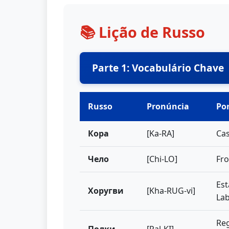
📚 Lição de Russo
Parte 1: Vocabulário Chave
Russo
Pronúncia
Po
Кора
[Ka-RA]
Cas
Чело
[Chi-LO]
Fro
Est
Хоругви
[Kha-RUG-vi]
La
Re