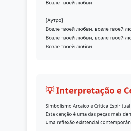
Возле твоей любви
[Аутро]
Возле твоей любви, возле твоей л
Возле твоей любви, возле твоей л
Возле твоей любви
💡 Interpretação e C
Simbolismo Arcaico e Crítica Espiritual
Esta canção é uma das peças mais de
uma reflexão existencial contemporân