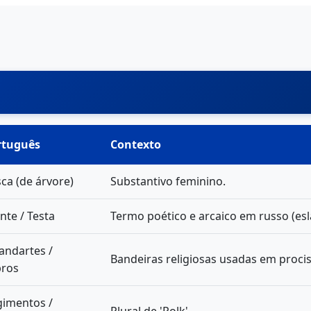
rtuguês
Contexto
ca (de árvore)
Substantivo feminino.
nte / Testa
Termo poético e arcaico em russo (esla
andartes /
Bandeiras religiosas usadas em proci
bros
gimentos /