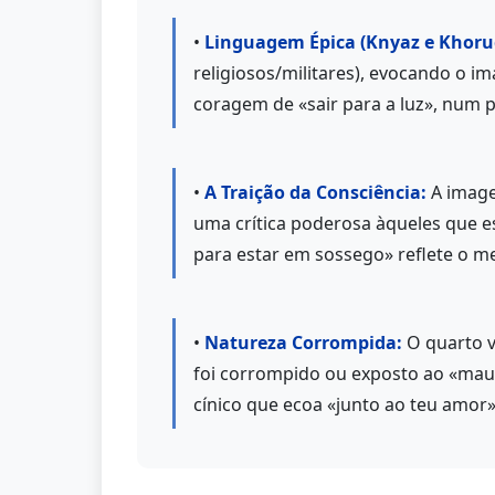
•
Linguagem Épica (Knyaz e Khorug
religiosos/militares), evocando o im
coragem de «sair para a luz», num 
•
A Traição da Consciência:
A image
uma crítica poderosa àqueles que es
para estar em sossego» reflete o 
•
Natureza Corrompida:
O quarto v
foi corrompido ou exposto ao «mau-
cínico que ecoa «junto ao teu amor»