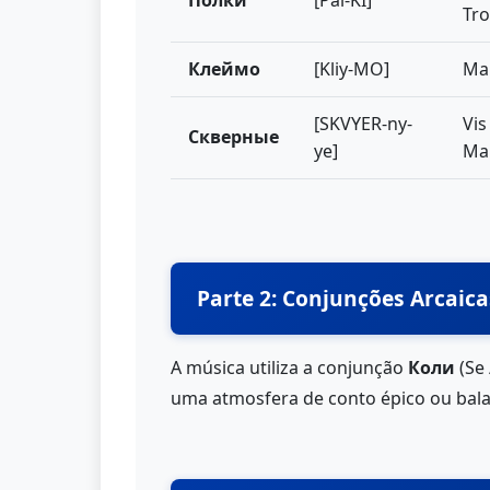
Полки
[Pal-KI]
Tr
Клеймо
[Kliy-MO]
Mar
[SKVYER-ny-
Vis
Скверные
ye]
Ma
Parte 2: Conjunções Arcaic
A música utiliza a conjunção
Коли
(Se 
uma atmosfera de conto épico ou balad