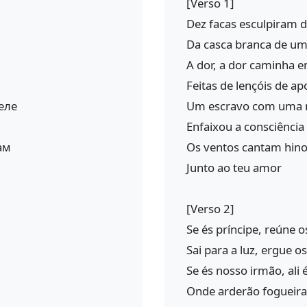
[Verso 1]
Dez facas esculpiram 
Da casca branca de uma
A dor, a dor caminha e
Feitas de lençóis de a
еле
Um escravo com uma m
Enfaixou a consciência
ам
Os ventos cantam hinos
Junto ao teu amor
[Verso 2]
Se és príncipe, reúne 
Sai para a luz, ergue o
Se és nosso irmão, ali 
Onde arderão fogueira