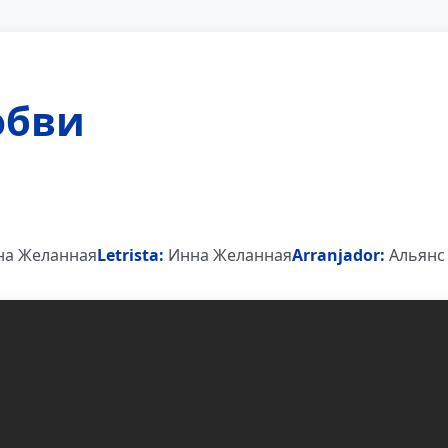
юбви
а Желанная
Letrista:
Инна Желанная
Arranjador:
Альянс