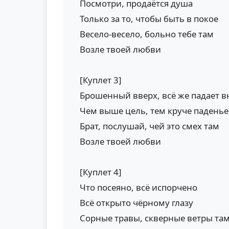
Посмотри, продаётся душа
Только за то, чтобы быть в покое
Весело-весело, больно тебе там
Возле твоей любви
[Куплет 3]
Брошенный вверх, всё же падает в
Чем выше цель, тем круче паденье
Брат, послушай, чей это смех там
Возле твоей любви
[Куплет 4]
Что посеяно, всё испорчено
Всё открыто чёрному глазу
Сорные травы, скверные ветры та