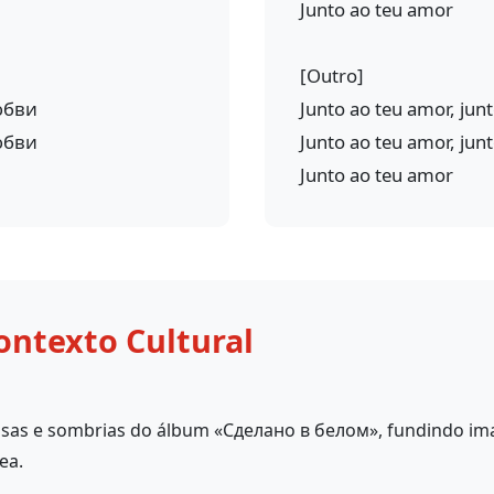
Junto ao teu amor
[Outro]
юбви
Junto ao teu amor, jun
юбви
Junto ao teu amor, jun
Junto ao teu amor
ontexto Cultural
nsas e sombrias do álbum «Сделано в белом», fundindo ima
ea.