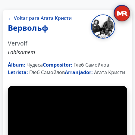
← Voltar para Агата Кристи
Вервольф
Vervolf
Lobisomem
Álbum:
Чудеса
Compositor:
Глеб Самойлов
Letrista:
Глеб Самойлов
Arranjador:
Агата Кристи