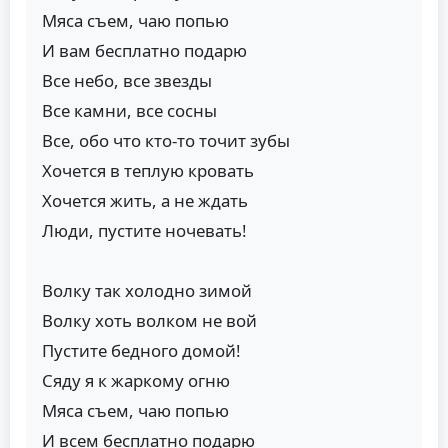
Мяса съем, чаю попью
И вам бесплатно подарю
Все небо, все звезды
Все камни, все сосны
Все, обо что кто-то точит зубы
Хочется в теплую кровать
Хочется жить, а не ждать
Люди, пустите ночевать!
Волку так холодно зимой
Волку хоть волком не вой
Пустите бедного домой!
Сяду я к жаркому огню
Мяса съем, чаю попью
И всем бесплатно подарю