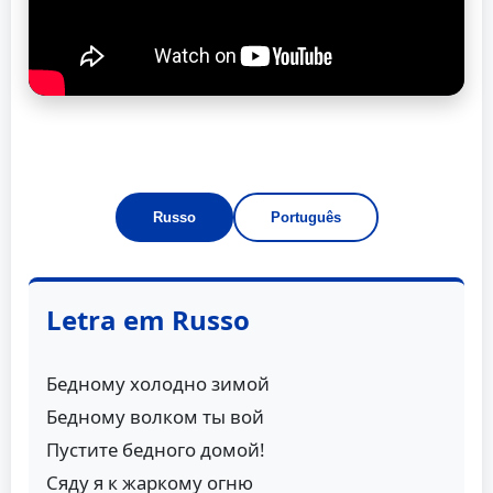
Russo
Português
Letra em Russo
Бедному холодно зимой
Бедному волком ты вой
Пустите бедного домой!
Сяду я к жаркому огню