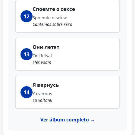
Споемте о сексе
12
Spoemte o sekse
Cantemos sobre sexo
Они летят
13
Oni letyat
Eles voam
Я вернусь
14
Ya vernus
Eu voltarei
Ver álbum completo →