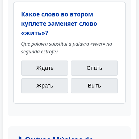
Какое слово во втором
куплете заменяет слово
«жить»?
Que palavra substitui a palavra «viver» na
segunda estrofe?
Ждать
Спать
Жрать
Выть