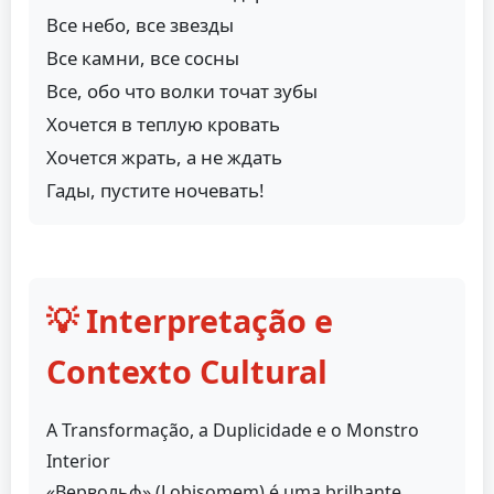
Все небо, все звезды
Все камни, все сосны
Все, обо что волки точат зубы
Хочется в теплую кровать
Хочется жрать, а не ждать
Гады, пустите ночевать!
💡 Interpretação e
Contexto Cultural
A Transformação, a Duplicidade e o Monstro
Interior
«Вервольф» (Lobisomem) é uma brilhante