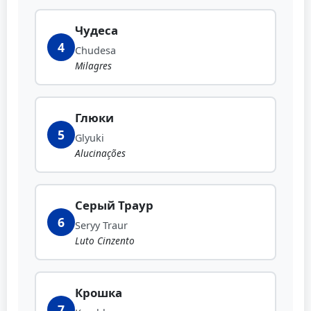
Чудеса
4
Chudesa
Milagres
Глюки
5
Glyuki
Alucinações
Серый Траур
6
Seryy Traur
Luto Cinzento
Крошка
7