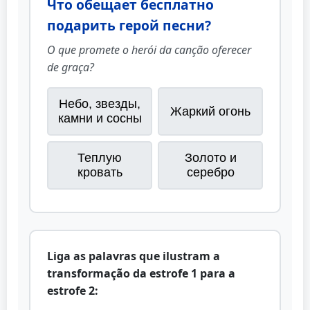
Что обещает бесплатно
подарить герой песни?
O que promete o herói da canção oferecer
de graça?
Небо, звезды,
Жаркий огонь
камни и сосны
Теплую
Золото и
кровать
серебро
Liga as palavras que ilustram a
transformação da estrofe 1 para a
estrofe 2: