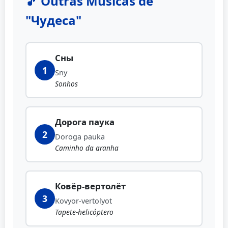
🎵 Outras Músicas de
"Чудеса"
Сны
1
Sny
Sonhos
Дорога паука
2
Doroga pauka
Caminho da aranha
Ковёр-вертолёт
3
Kovyor-vertolyot
Tapete-helicóptero