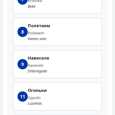
Kroshka
Bebé
Полетаем
8
Poletaem
Vamos voar
Навеселе
9
Navesele
Embriagado
Огоньки
11
Ogonki
Luzinhas