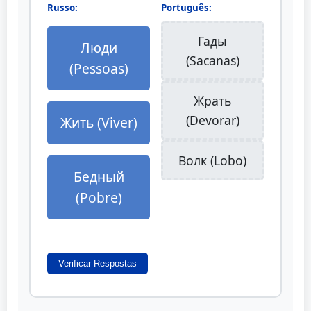
Russo:
Português:
Гады
Люди
(Sacanas)
(Pessoas)
Жрать
(Devorar)
Жить (Viver)
Волк (Lobo)
Бедный
(Pobre)
Verificar Respostas