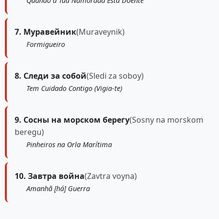
Quando a Tua Namorada Está Doente
7. Муравейник
(Muraveynik)
Formigueiro
8. Следи за собой
(Sledi za soboy)
Tem Cuidado Contigo (Vigia-te)
9. Сосны на морском берегу
(Sosny na morskom
beregu)
Pinheiros na Orla Marítima
10. Завтра война
(Zavtra voyna)
Amanhã [há] Guerra