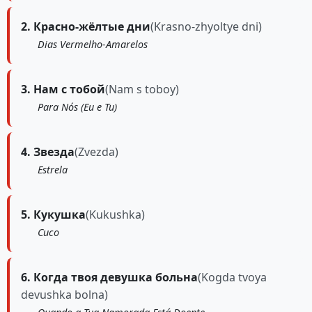
2. Красно-жёлтые дни
(Krasno-zhyoltye dni)
Dias Vermelho-Amarelos
3. Нам с тобой
(Nam s toboy)
Para Nós (Eu e Tu)
4. Звезда
(Zvezda)
Estrela
5. Кукушка
(Kukushka)
Cuco
6. Когда твоя девушка больна
(Kogda tvoya
devushka bolna)