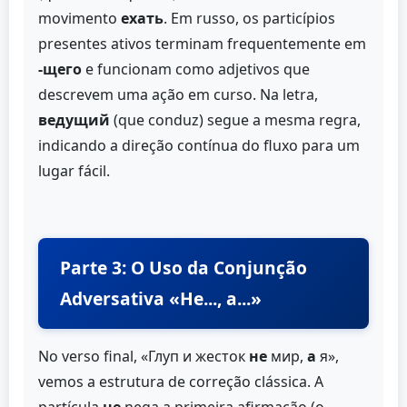
movimento
ехать
. Em russo, os particípios
presentes ativos terminam frequentemente em
-щего
e funcionam como adjetivos que
descrevem uma ação em curso. Na letra,
ведущий
(que conduz) segue a mesma regra,
indicando a direção contínua do fluxo para um
lugar fácil.
Parte 3: O Uso da Conjunção
Adversativa «Не..., а...»
No verso final, «Глуп и жесток
не
мир,
а
я»,
vemos a estrutura de correção clássica. A