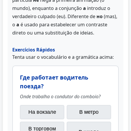
partícula
не
nega a primeira afirmação (o
mundo), enquanto a conjunção
а
introduz o
verdadeiro culpado (eu). Diferente de
но
(mas),
o
а
é usado para estabelecer um contraste
direto ou uma substituição de ideias.
Exercícios Rápidos
Tenta usar o vocabulário e a gramática acima:
Где работает водитель
поезда?
Onde trabalha o condutor do comboio?
На вокзале
В метро
В торговом