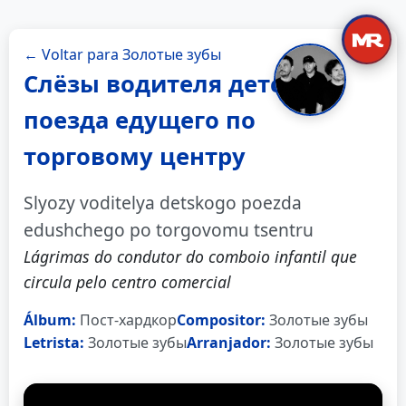
← Voltar para Золотые зубы
Слёзы водителя детского
поезда едущего по
торговому центру
Slyozy voditelya detskogo poezda
edushchego po torgovomu tsentru
Lágrimas do condutor do comboio infantil que
circula pelo centro comercial
Álbum:
Пост-хардкор
Compositor:
Золотые зубы
Letrista:
Золотые зубы
Arranjador:
Золотые зубы