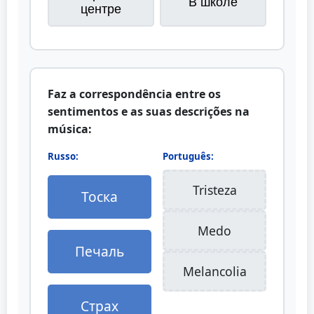
В школе
центре
Faz a correspondência entre os
sentimentos e as suas descrições na
música:
Russo:
Português:
Tristeza
Тоска
Medo
Печаль
Melancolia
Страх