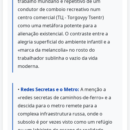
trabalho mundano e repetitivo de um
condutor de comboio recreativo num
centro comercial (ТЦ - Torgovyy Tsentr)
como uma metáfora potente para a
alienação existencial. O contraste entre a
alegria superficial do ambiente infantil e a
«marca da melancolia» no rosto do
trabalhador sublinha o vazio da vida
moderna.
•
Redes Secretas e o Metro:
A menção a
«redes secretas de caminhos-de-ferro» e a
descida para o metro remete para a
complexa infraestrutura russa, onde o
subsolo é por vezes visto como um refúgio
ou um labirinto de escape da realidade