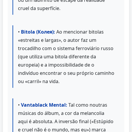
cruel da superfície.
•
Bitola (Колея):
Ao mencionar bitolas
«estreitas e largas», o autor faz um
trocadilho com o sistema ferroviário russo
(que utiliza uma bitola diferente da
europeia) e a impossibilidade de o
indivíduo encontrar o seu próprio caminho
ou «carril» na vida.
•
Vantablack Mental:
Tal como noutras
músicas do álbum, a cor da melancolia
aqui é absoluta. A inversão final («Estúpido
e cruel não é o mundo, mas eu») marca