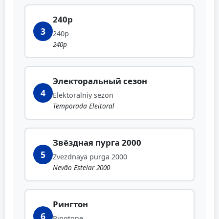
240p
3
240p
240p
Электоральный сезон
4
Elektoralniy sezon
Temporada Eleitoral
Звёздная пурга 2000
5
Zvezdnaya purga 2000
Nevão Estelar 2000
Рингтон
6
Ringtone