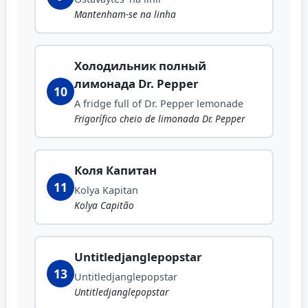
Mantenham-se na linha
Холодильник полный
лимонада Dr. Pepper
10
A fridge full of Dr. Pepper lemonade
Frigorífico cheio de limonada Dr. Pepper
Коля Капитан
11
Kolya Kapitan
Kolya Capitão
Untitledjanglepopstar
13
Untitledjanglepopstar
Untitledjanglepopstar