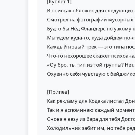
[Куплет 1]
В поисках обложек для следующих
Смотрел на фотографии мусорных
Будто бы Нед Фландерс по узкому 
Мы идём куда-то, куда дойдём по
Каждый новый трек — это типа по
Что-то нехорошее скажет психоана
«Оу бро, ты тип из той группы? Нет
Охуенно себя чувствую с бейджик
[Припев]
Как рекламу для Кодака листал До
Так и я вспоминаю каждый момент
Снова я везу из бара для тебя Докт
Холодильник забит им, но тебя ря