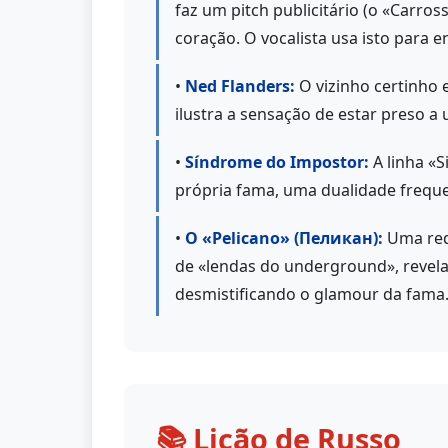
faz um pitch publicitário (o «Carr
coração. O vocalista usa isto para
•
Ned Flanders:
O vizinho certinho 
ilustra a sensação de estar preso a
•
Síndrome do Impostor:
A linha «S
própria fama, uma dualidade freque
•
O «Pelicano» (Пеликан):
Uma rede
de «lendas do underground», revela
desmistificando o glamour da fama
📚 Lição de Russo