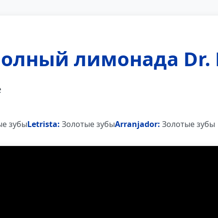
олный лимонада Dr. 
e
е зубы
Letrista:
Золотые зубы
Arranjador:
Золотые зубы