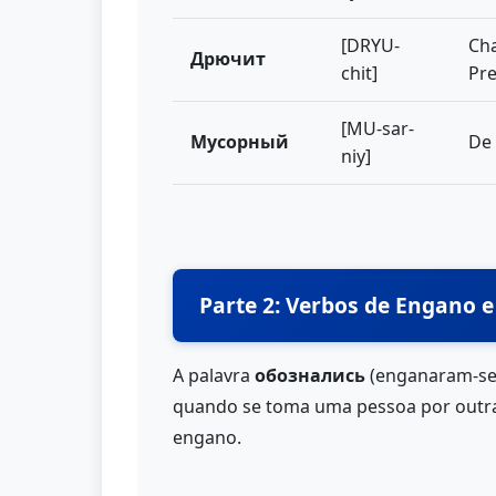
[DRYU-
Cha
Дрючит
chit]
Pre
[MU-sar-
Мусорный
De 
niy]
Parte 2: Verbos de Engano e
A palavra
обознались
(enganaram-se
quando se toma uma pessoa por outra.
engano.