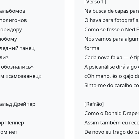
[Verso 1]
 альбомов
Na busca de capas par
 полигонов
Olhava para fotografias
коридору
Como se fosse o Ned F
-любому
Nós vamos para algum
следний танец
forma
лиз
Cada nova faixa — é t
, обознались»
A psicanálise dirá alg
ом «самозванец»
«Oh mano, és o gajo 
Sinto-me do caralho c
нальд Дрейпер
[Refrão]
Como o Donald Draper 
ор Пеппер
Assim também eu rec
дом нет
De novo eu trago do ba