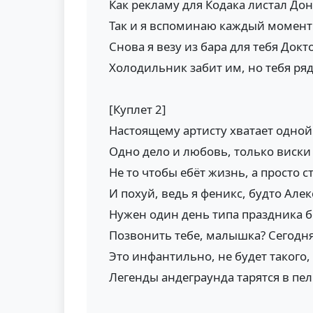
Как рекламу для Кодака листал До
Так и я вспоминаю каждый момент
Снова я везу из бара для тебя Докт
Холодильник забит им, но тебя ря
[Куплет 2]
Настоящему артисту хватает одно
Одно дело и любовь, только виски
Не то чтобы ебёт жизнь, а просто 
И похуй, ведь я феникс, будто Ал
Нужен один день типа праздника б
Позвонить тебе, малышка? Сегодн
Это инфантильно, не будет такого,
Легенды андеграунда тарятся в пе