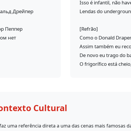
Isso é infantil, não have
нальд Дрейпер
Lendas do undergroun
ор Пеппер
[Refrão]
дом нет
Como o Donald Draper 
Assim também eu rec
De novo eu trago do ba
O frigorífico está chei
ontexto Cultural
 faz uma referência direta a uma das cenas mais famosas d