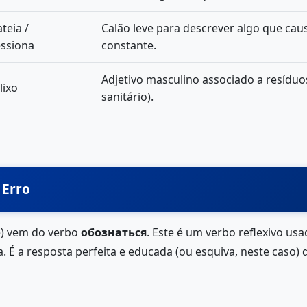
teia /
Calão leve para descrever algo que caus
ssiona
constante.
Adjetivo masculino associado a resíduos
lixo
sanitário).
 Erro
) vem do verbo
обознаться
. Este é um verbo reflexivo us
 É a resposta perfeita e educada (ou esquiva, neste cas