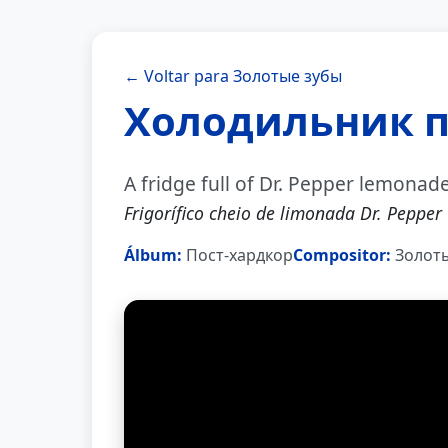
← Voltar para Золотые зубы
Холодильник п
A fridge full of Dr. Pepper lemonad
Frigorífico cheio de limonada Dr. Pepper
Álbum:
Пост-хардкор
Compositor:
Золоты