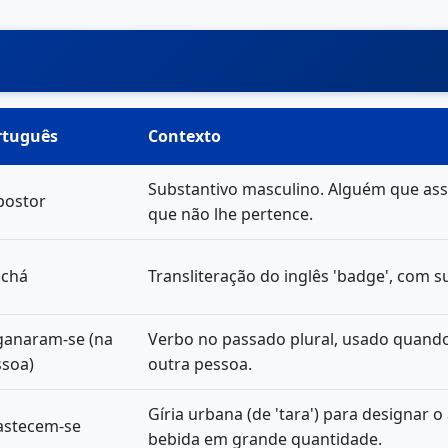
rtuguês
Contexto
Substantivo masculino. Alguém que ass
postor
que não lhe pertence.
achá
Transliteração do inglês 'badge', com s
ganaram-se (na
Verbo no passado plural, usado quand
ssoa)
outra pessoa.
Gíria urbana (de 'tara') para designar
astecem-se
bebida em grande quantidade.