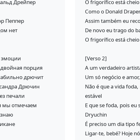
нальд Дрейпер
O frigorífico está chei
Como o Donald Draper 
ор Пеппер
Assim também eu rec
дом нет
De novo eu trago do ba
O frigorífico está chei
й эмоции
[Verso 2]
 двойная порция
A um verdadeiro artis
стабильно дрючит
Um só negócio e amor,
ександра Дрючин
Não é que a vida foda
ез печали
estável
я мы отмечаем
E que se foda, pois eu
 знаю
Dryuchin
ликане
É preciso um dia tipo f
Ligar-te, bebé? Hoje n