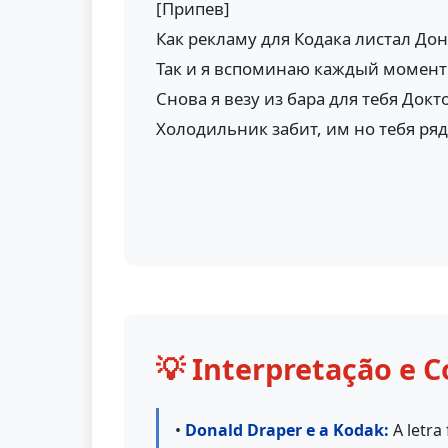
[Припев]
Как рекламу для Кодака листал До
Так и я вспоминаю каждый момент
Снова я везу из бара для тебя Докт
Холодильник забит, им но тебя ря
💡 Interpretação e C
•
Donald Draper e a Kodak:
A letra