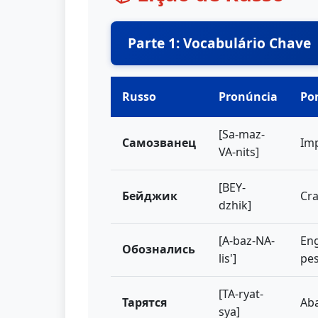
Parte 1: Vocabulário Chave
Russo
Pronúncia
Po
[Sa-maz-
Самозванец
Im
VA-nits]
[BEY-
Бейджик
Cr
dzhik]
[A-baz-NA-
En
Обознались
lis']
pe
[TA-ryat-
Тарятся
Ab
sya]