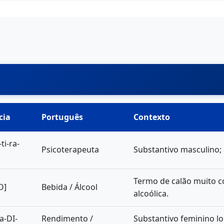
cia
Português
Contexto
ti-ra-
Psicoterapeuta
Substantivo masculino; 
Termo de calão muito c
O]
Bebida / Álcool
alcoólica.
va-DI-
Rendimento /
Substantivo feminino l