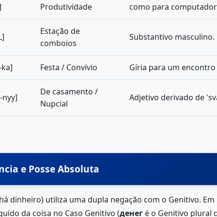
]
Produtividade
como para computador
Estação de
L]
Substantivo masculino.
comboios
-ka]
Festa / Convívio
Gíria para um encontro d
De casamento /
-nyy]
Adjetivo derivado de 's
Nupcial
ncia e Posse Absoluta
há dinheiro) utiliza uma dupla negação com o Genitivo. Em r
uido da coisa no Caso Genitivo (
денег
é o Genitivo plural d