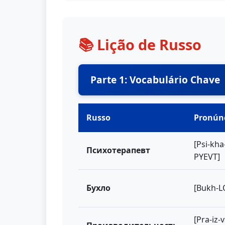
📚 Lição de Russo
Parte 1: Vocabulário Chave
Russo
Pronún
[Psi-kha-
Психотерапевт
PYEVT]
Бухло
[Bukh-L
[Pra-iz-