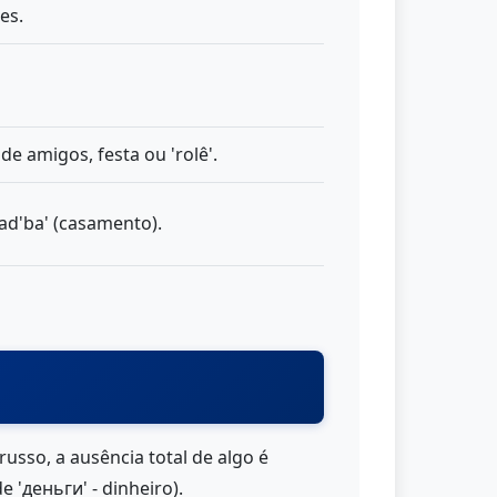
es.
e amigos, festa ou 'rolê'.
vad'ba' (casamento).
usso, a ausência total de algo é
e 'деньги' - dinheiro).