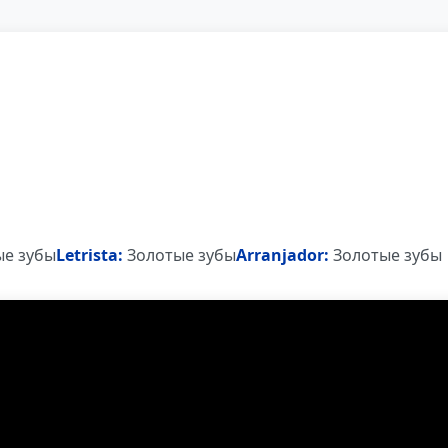
е зубы
Letrista:
Золотые зубы
Arranjador:
Золотые зубы