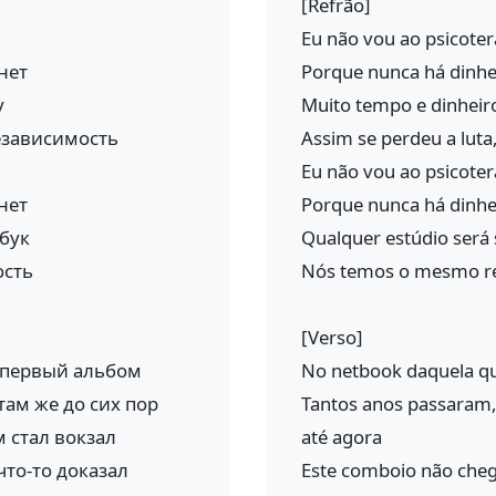
[Refrão]
Eu não vou ao psicote
нет
Porque nunca há dinhe
у
Muito tempo e dinheiro
независимость
Assim se perdeu a luta
Eu não vou ao psicote
нет
Porque nunca há dinhe
бук
Qualquer estúdio será
ость
Nós temos o mesmo r
[Verso]
л первый альбом
No netbook daquela qu
там же до сих пор
Tantos anos passaram,
 стал вокзал
até agora
что-то доказал
Este comboio não cheg