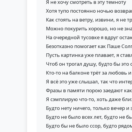
Я не хочу смотреть в эту темноту
Хотя тупо постоянно ночью возвр
Как стоять на ветру, извини, я не т
Можно покурить хорошо, но не зн
На очередной тусовке я вдруг оста
Безотказно помогает как Паше Со
Пусть картинка уже плавает, я ста
Чтоб он трогал душу, будто бы это
Кто-то на балконе трёт за любовь и
Я всё это уже слышал, так что инте
Фразы в памяти порою заедают как
Я сэмплирую что-то, хоть даже бли
Будто нету ничего, только вечер и 
Будто не было всех лет, будто не б
Будто бы не было ссор, будто ряд