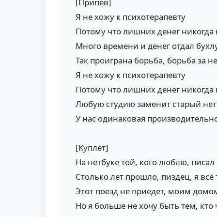
[Припев]
Я не хожу к психотерапевту
Потому что лишних денег никогда 
Много времени и денег отдал бухл
Так проиграна борьба, борьба за 
Я не хожу к психотерапевту
Потому что лишних денег никогда 
Любую студию заменит старый нет
У нас одинаковая производительн
[Куплет]
На нетбуке той, кого люблю, писа
Столько лет прошло, пиздец, я всё 
Этот поезд не приедет, моим домом
Но я больше не хочу быть тем, кто 