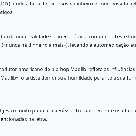
 (DIY), onde a falta de recursos e dinheiro é compensada pe
tigos.
aborda uma realidade socioeconómica comum no Leste Euro
 («nunca há dinheiro a mais»), levando à automedicação atra
rodutor americano de hip-hop Madlib reflete as influências 
dlib», o artista demonstra humildade perante a sua forma 
gésico muito popular na Rússia, frequentemente usado par
encionadas na letra.