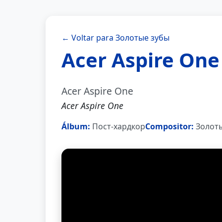
← Voltar para Золотые зубы
Acer Aspire One
Acer Aspire One
Acer Aspire One
Álbum:
Пост-хардкор
Compositor:
Золоты