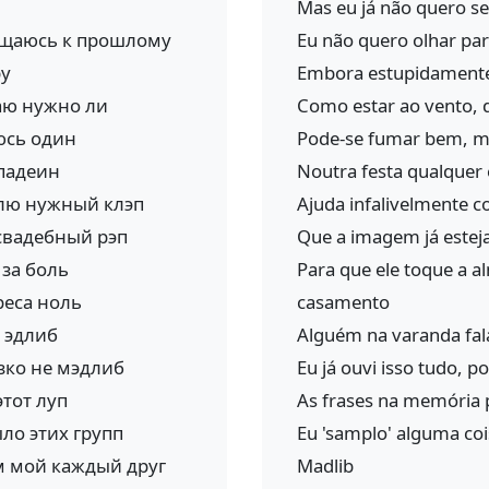
Mas eu já não quero s
ащаюсь к прошлому
Eu não quero olhar par
ру
Embora estupidamente 
аю нужно ли
Como estar ao vento, d
юсь один
Pode-se fumar bem, ma
лпадеин
Noutra festa qualquer 
влю нужный клэп
Ajuda infalivelmente 
 свадебный рэп
Que a imagem já esteja 
 за боль
Para que ele toque a a
реса ноль
casamento
 эдлиб
Alguém na varanda fal
зко не мэдлиб
Eu já ouvi isso tudo, po
этот луп
As frases na memória 
ыло этих групп
Eu 'samplo' alguma co
ом мой каждый друг
Madlib