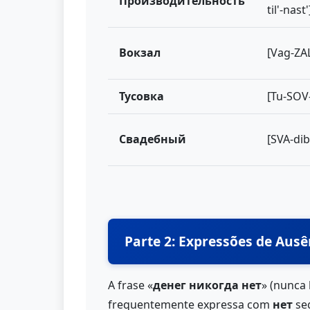
Производительность
til'-nast'
Вокзал
[Vag-ZA
Тусовка
[Tu-SOV
Свадебный
[SVA-dib
Parte 2: Expressões de Ausê
A frase «
денег никогда нет
» (nunca 
frequentemente expressa com
нет
seg