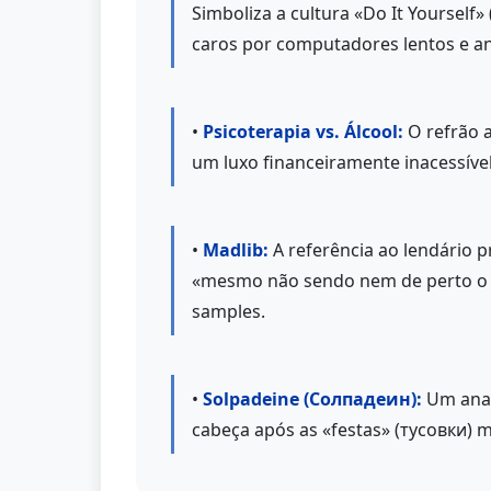
Simboliza a cultura «Do It Yourself»
caros por computadores lentos e an
•
Psicoterapia vs. Álcool:
O refrão 
um luxo financeiramente inacessível
•
Madlib:
A referência ao lendário p
«mesmo não sendo nem de perto o Ma
samples.
•
Solpadeine (Солпадеин):
Um anal
cabeça após as «festas» (тусовки) m