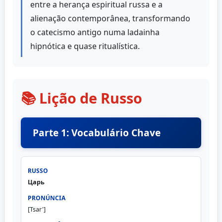
entre a herança espiritual russa e a
alienação contemporânea, transformando
o catecismo antigo numa ladainha
hipnótica e quase ritualística.
📚 Lição de Russo
Parte 1: Vocabulário Chave
Царь
[Tsar']