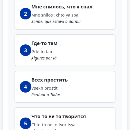
Мне снилось, что я спал
2
Mne snilos', chto ya spal
Sonhei que estava a dormir
Где-то там
3
Gde-to tam
Algures por lá
Всех простить
4
Vsekh prostit'
Perdoar a Todos
Что-то не то творится
5
Chto-to ne to tvoritsya