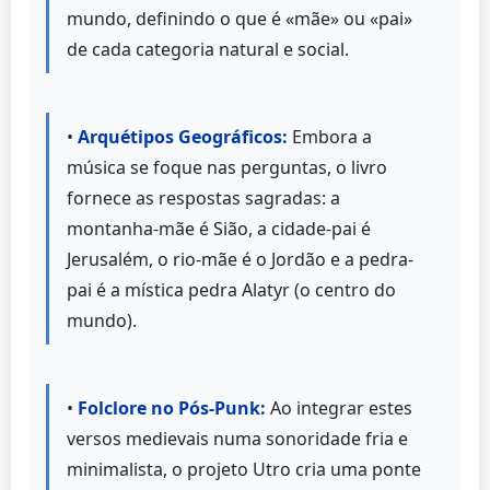
mundo, definindo o que é «mãe» ou «pai»
de cada categoria natural e social.
•
Arquétipos Geográficos:
Embora a
música se foque nas perguntas, o livro
fornece as respostas sagradas: a
montanha-mãe é Sião, a cidade-pai é
Jerusalém, o rio-mãe é o Jordão e a pedra-
pai é a mística pedra Alatyr (o centro do
mundo).
•
Folclore no Pós-Punk:
Ao integrar estes
versos medievais numa sonoridade fria e
minimalista, o projeto Utro cria uma ponte