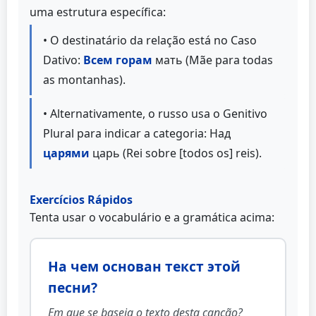
uma estrutura específica:
• O destinatário da relação está no Caso
Dativo:
Всем горам
мать (Mãe para todas
as montanhas).
• Alternativamente, o russo usa o Genitivo
Plural para indicar a categoria: Над
царями
царь (Rei sobre [todos os] reis).
Exercícios Rápidos
Tenta usar o vocabulário e a gramática acima:
На чем основан текст этой
песни?
Em que se baseia o texto desta canção?