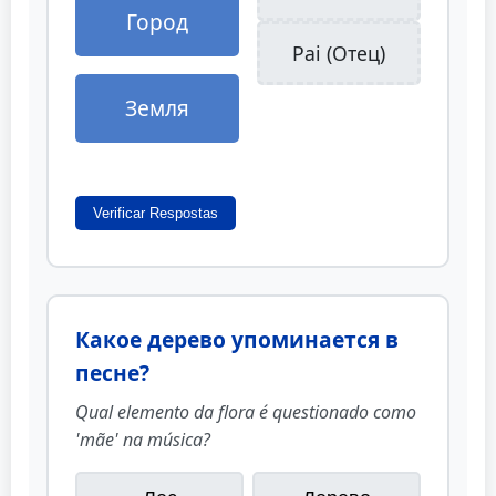
Город
Pai (Отец)
Земля
Verificar Respostas
Какое дерево упоминается в
песне?
Qual elemento da flora é questionado como
'mãe' na música?