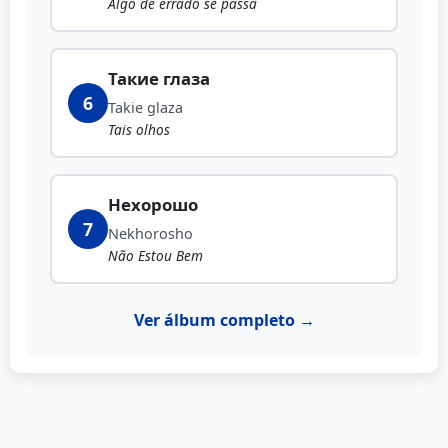
Algo de errado se passa
Такие глаза
6
Takie glaza
Tais olhos
Нехорошо
7
Nekhorosho
Não Estou Bem
Ver álbum completo →