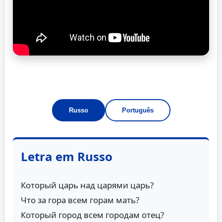
Russo
Português
Letra em Russo
Который царь над царями царь?
Что за гора всем горам мать?
Который город всем городам отец?