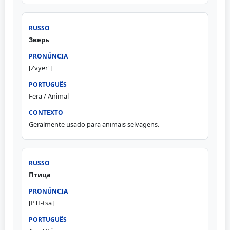
Зверь
[Zvyer']
Fera / Animal
Geralmente usado para animais selvagens.
Птица
[PTI-tsa]