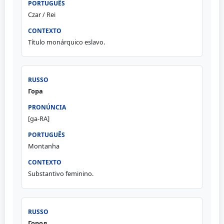
Czar / Rei
Título monárquico eslavo.
Гора
[ga-RA]
Montanha
Substantivo feminino.
Город