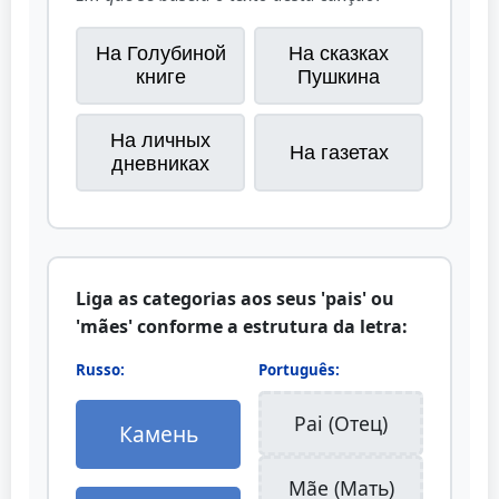
На Голубиной
На сказках
книге
Пушкина
На личных
На газетах
дневниках
Liga as categorias aos seus 'pais' ou
'mães' conforme a estrutura da letra:
Russo:
Português:
Pai (Отец)
Камень
Mãe (Мать)