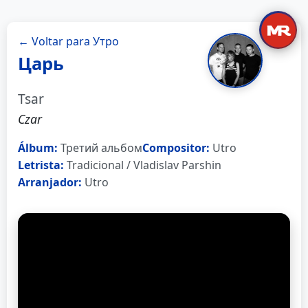
← Voltar para Утро
Царь
Tsar
Czar
Álbum:
Третий альбом
Compositor:
Utro
Letrista:
Tradicional / Vladislav Parshin
Arranjador:
Utro