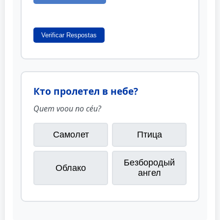
Verificar Respostas
Кто пролетел в небе?
Quem voou no céu?
Самолет
Птица
Безбородый
Облако
ангел