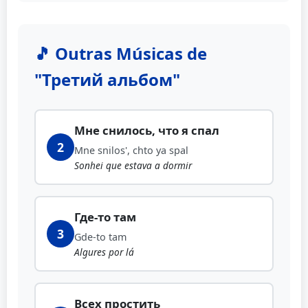
🎵 Outras Músicas de
"Третий альбом"
Мне снилось, что я спал
2
Mne snilos', chto ya spal
Sonhei que estava a dormir
Где-то там
3
Gde-to tam
Algures por lá
Всех простить