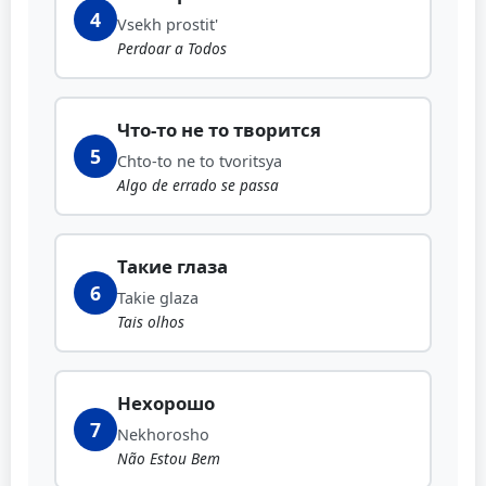
4
Vsekh prostit'
Perdoar a Todos
Что-то не то творится
5
Chto-to ne to tvoritsya
Algo de errado se passa
Такие глаза
6
Takie glaza
Tais olhos
Нехорошо
7
Nekhorosho
Não Estou Bem