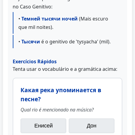
no Caso Genitivo:
•
Темней тысячи ночей
(Mais escuro
que mil noites).
•
Тысячи
é o genitivo de 'tysyacha' (mil).
Exercícios Rápidos
Tenta usar o vocabulário e a gramática acima:
Какая река упоминается в
песне?
Qual rio é mencionado na música?
Енисей
Дон