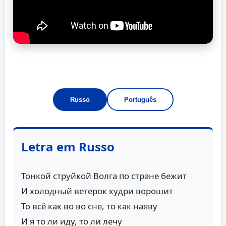
Russo
Português
Letra em Russo
Тонкой струйкой Волга по стране бежит
И холодный ветерок кудри ворошит
То всё как во во сне, то как наяву
И я то ли иду, то ли лечу