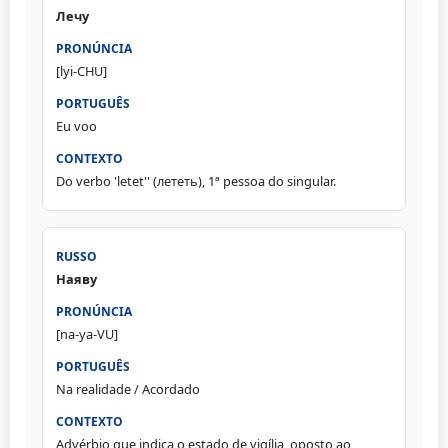
Лечу
[lyi-CHU]
Eu voo
Do verbo 'letet'' (лететь), 1ª pessoa do singular.
Наяву
[na-ya-VU]
Na realidade / Acordado
Advérbio que indica o estado de vigília, oposto ao