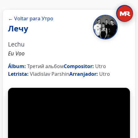
← Voltar para Утро
Лечу
Lechu
Eu Voo
Álbum:
Третий альбом
Compositor:
Utro
Letrista:
Vladislav Parshin
Arranjador:
Utro