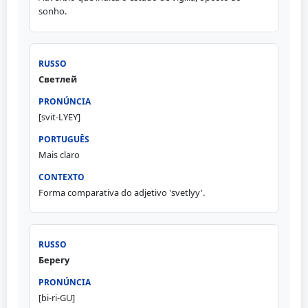
sonho.
Светлей
[svit-LYEY]
Mais claro
Forma comparativa do adjetivo 'svetlyy'.
Берегу
[bi-ri-GU]