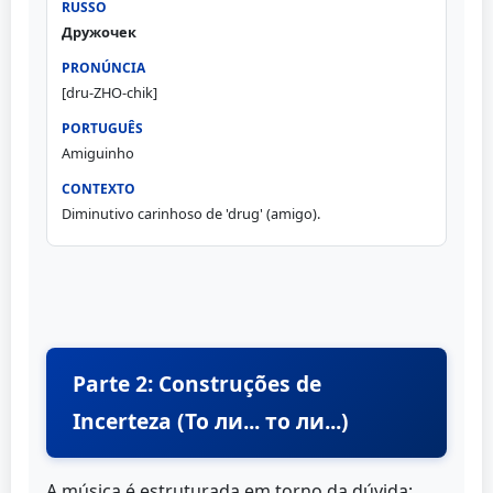
Дружочек
[dru-ZHO-chik]
Amiguinho
Diminutivo carinhoso de 'drug' (amigo).
Parte 2: Construções de
Incerteza (То ли... то ли...)
A música é estruturada em torno da dúvida: