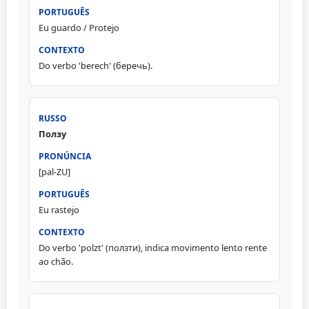
Eu guardo / Protejo
Do verbo 'berech' (беречь).
Ползу
[pal-ZU]
Eu rastejo
Do verbo 'polzt' (ползти), indica movimento lento rente
ao chão.