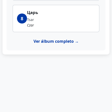
Царь
8
Tsar
Czar
Ver álbum completo →