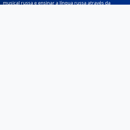
musical russa e ensinar a língua russa através da
música.
Links Rápidos
Início
Sobre Nós
Contacto
Email: info@musicarussa.com
Legal
Privacidade
Termos de Utilização