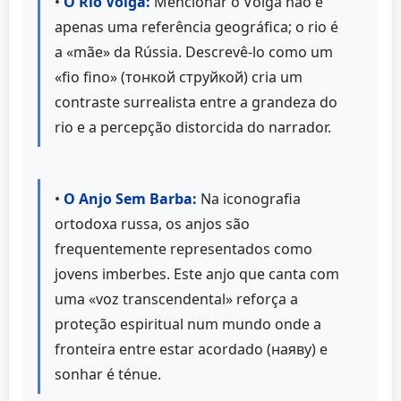
•
O Rio Volga:
Mencionar o Volga não é
apenas uma referência geográfica; o rio é
a «mãe» da Rússia. Descrevê-lo como um
«fio fino» (тонкой струйкой) cria um
contraste surrealista entre a grandeza do
rio e a percepção distorcida do narrador.
•
O Anjo Sem Barba:
Na iconografia
ortodoxa russa, os anjos são
frequentemente representados como
jovens imberbes. Este anjo que canta com
uma «voz transcendental» reforça a
proteção espiritual num mundo onde a
fronteira entre estar acordado (наяву) e
sonhar é ténue.