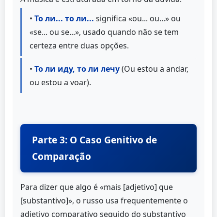
•
То ли... то ли...
significa «ou... ou...» ou
«se... ou se...», usado quando não se tem
certeza entre duas opções.
•
То ли иду, то ли лечу
(Ou estou a andar,
ou estou a voar).
Parte 3: O Caso Genitivo de
Comparação
Para dizer que algo é «mais [adjetivo] que
[substantivo]», o russo usa frequentemente o
adjetivo comparativo seguido do substantivo