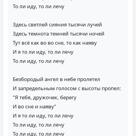
То ли иду, то ли лечу
Здесь светлей сияния тысячи лучей
Здесь темнота темней тысячи ночей
Тут всё как во во сне, то как наяву
И я то ли иду, то ли лечу
То ли иду, то ли лечу
Безбородый ангел в небе пролетел
И запредельным голосом с высоты пропел:
"Я тебя, дружочек, берегу
И во сне и наяву"
И я то ли иду, то ли лечу
То ли иду, то ли лечу
То ли иду, то ли лечу