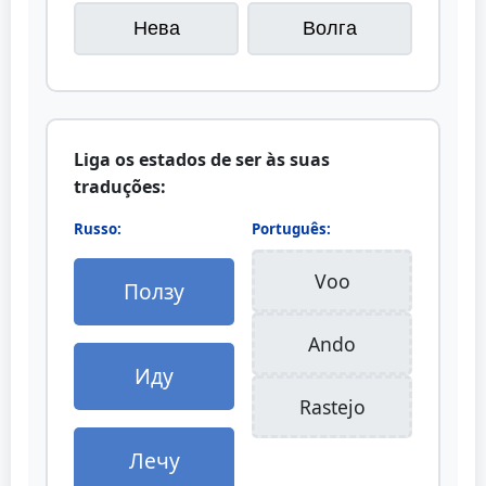
Нева
Волга
Liga os estados de ser às suas
traduções:
Russo:
Português:
Voo
Ползу
Ando
Иду
Rastejo
Лечу