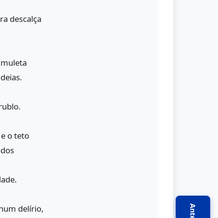
ra descalça
muleta
deias.
rublo.
e o teto
ados
dade.
num delírio,