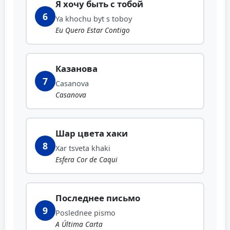
Я хочу быть с тобой
6
Ya khochu byt s toboy
Eu Quero Estar Contigo
Казанова
7
Casanova
Casanova
Шар цвета хаки
8
Xar tsveta khaki
Esfera Cor de Caqui
Последнее письмо
9
Poslednee pismo
A Última Carta