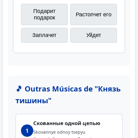
Подарит
Растопчет его
подарок
Заплачет
Уйдет
🎵 Outras Músicas de "Князь
тишины"
Скованные одной цепью
1
Skovannye odnoy tsepyu