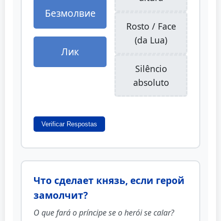
Безмолвие
Rosto / Face
(da Lua)
Лик
Silêncio
absoluto
Verificar Respostas
Что сделает князь, если герой
замолчит?
O que fará o príncipe se o herói se calar?