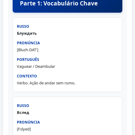
Parte 1: Vocabulário Chave
Блуждать
[Bluzh-DAT']
Vaguear / Deambular
Verbo. Ação de andar sem rumo.
Вслед
[Fslyed]