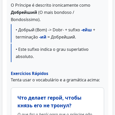
O Príncipe é descrito ironicamente como
Добрейший
(O mais bondoso /
Bondosíssimo).
• Добрый (Bom) -> Dobr- + sufixo
-ейш
+
terminação
-ий
= Добрейший.
• Este sufixo indica o grau superlativo
absoluto.
Exercícios Rápidos
Tenta usar o vocabulário e a gramática acima:
Что делает герой, чтобы
князь его не тронул?
O que faz o herói para que o príncipe não