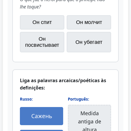
lhe toque?
Он спит
Он молчит
Он
Он убегает
посвистывает
Liga as palavras arcaicas/poéticas às
definições:
Russo:
Português:
Medida
Сажень
antiga de
altura