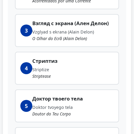
Acorrentados por uma Corrente
Взгляд с экрана (Ален Делон)
3
Vzglyad s ekrana (Alain Delon)
O Olhar do Ecrã (Alain Delon)
Стриптиз
4
Striptize
Striptease
Доктор твоего тела
5
Doktor tvoyego tela
Doutor do Teu Corpo