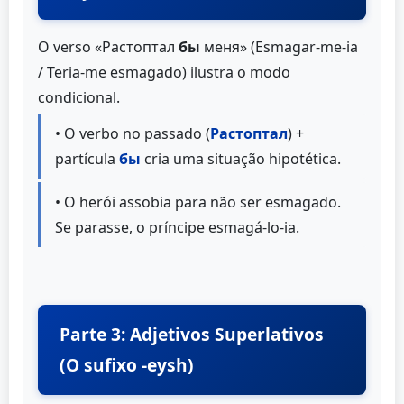
O verso «Растоптал
бы
меня» (Esmagar-me-ia
/ Teria-me esmagado) ilustra o modo
condicional.
• O verbo no passado (
Растоптал
) +
partícula
бы
cria uma situação hipotética.
• O herói assobia para não ser esmagado.
Se parasse, o príncipe esmagá-lo-ia.
Parte 3: Adjetivos Superlativos
(O sufixo -eysh)