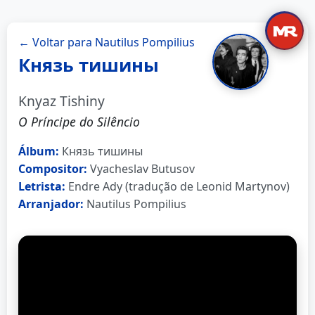
← Voltar para Nautilus Pompilius
Князь тишины
Knyaz Tishiny
O Príncipe do Silêncio
Álbum:
Князь тишины
Compositor:
Vyacheslav Butusov
Letrista:
Endre Ady (tradução de Leonid Martynov)
Arranjador:
Nautilus Pompilius