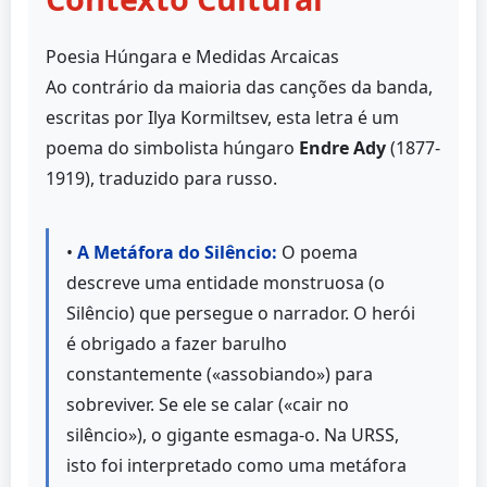
Poesia Húngara e Medidas Arcaicas
Ao contrário da maioria das canções da banda,
escritas por Ilya Kormiltsev, esta letra é um
poema do simbolista húngaro
Endre Ady
(1877-
1919), traduzido para russo.
•
A Metáfora do Silêncio:
O poema
descreve uma entidade monstruosa (o
Silêncio) que persegue o narrador. O herói
é obrigado a fazer barulho
constantemente («assobiando») para
sobreviver. Se ele se calar («cair no
silêncio»), o gigante esmaga-o. Na URSS,
isto foi interpretado como uma metáfora