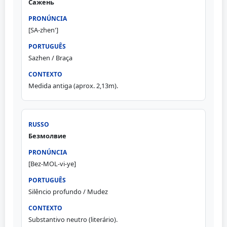
Сажень
[SA-zhen']
Sazhen / Braça
Medida antiga (aprox. 2,13m).
Безмолвие
[Bez-MOL-vi-ye]
Silêncio profundo / Mudez
Substantivo neutro (literário).