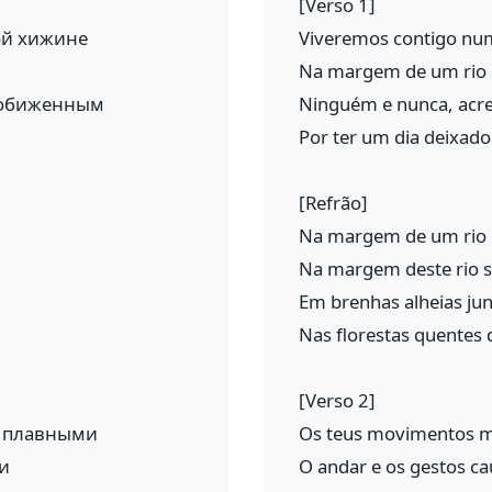
[Verso 1]
ой хижине
Viveremos contigo nu
Na margem de um rio 
т обиженным
Ninguém e nunca, acred
Por ter um dia deixado
[Refrão]
Na margem de um rio 
Na margem deste rio s
Em brenhas alheias ju
Nas florestas quentes
[Verso 2]
т плавными
Os teus movimentos mu
и
O andar e os gestos ca