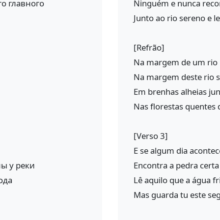
го главного
Ninguém e nunca reco
Junto ao rio sereno e l
[Refrão]
Na margem de um rio 
Na margem deste rio s
Em brenhas alheias ju
Nas florestas quentes
[Verso 3]
E se algum dia aconte
лы у реки
Encontra a pedra certa
ода
Lê aquilo que a água fr
Mas guarda tu este se