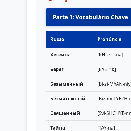
Parte 1: Vocabulário Chave
Russo
Pronúncia
Хижина
[KHI-zhi-na]
Берег
[BYE-rik]
Безымянный
[Bi-zi-MYAN-niy
Безмятежный
[Biz-mi-TYEZH-n
Священный
[Svi-SHCHYE-nn
Тайна
[TAY-na]