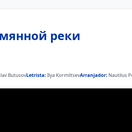
ымянной реки
lav Butusov
Letrista:
Ilya Kormiltsev
Arranjador:
Nautilus P