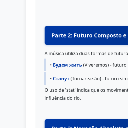
Parte 2: Futuro Composto 
A música utiliza duas formas de futuro
•
Будем жить
(Viveremos) - futuro
•
Станут
(Tornar-se-ão) - futuro si
O uso de 'stat' indica que os movimen
influência do rio.