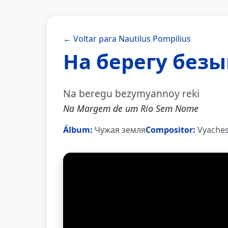
← Voltar para Nautilus Pompilius
На берегу без
Na beregu bezymyannoy reki
Na Margem de um Rio Sem Nome
Álbum:
Чужая земля
Compositor:
Vyaches