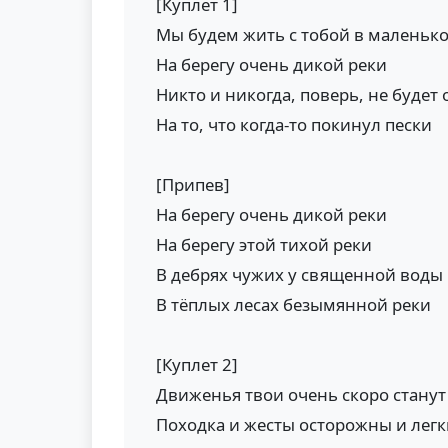
[Куплет 1]
Мы будем жить с тобой в маленьк
На берегу очень дикой реки
Никто и никогда, поверь, не буде
На то, что когда-то покинул пески
[Припев]
На берегу очень дикой реки
На берегу этой тихой реки
В дебрях чужих у священной воды
В тёплых лесах безымянной реки
[Куплет 2]
Движенья твои очень скоро стану
Походка и жесты осторожны и легк