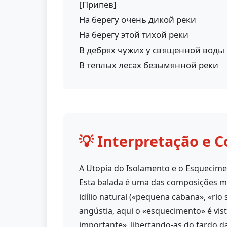
[Припев]
На берегу очень дикой реки
На берегу этой тихой реки
В дебрях чужих у священной воды
В теплых лесах безымянной реки
💡 Interpretação e C
A Utopia do Isolamento e o Esquecim
Esta balada é uma das composições ma
idílio natural («pequena cabana», «ri
angústia, aqui o «esquecimento» é vi
importante», libertando-as do fardo d