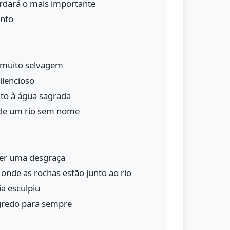
rdará o mais importante
ento
muito selvagem
ilencioso
nto à água sagrada
 de um rio sem nome
cer uma desgraça
 onde as rochas estão junto ao rio
ia esculpiu
gredo para sempre