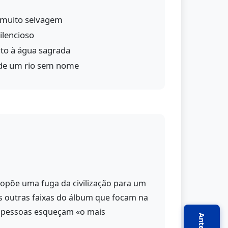
muito selvagem
ilencioso
nto à água sagrada
 de um rio sem nome
ropõe uma fuga da civilização para um
as outras faixas do álbum que focam na
as pessoas esqueçam «o mais