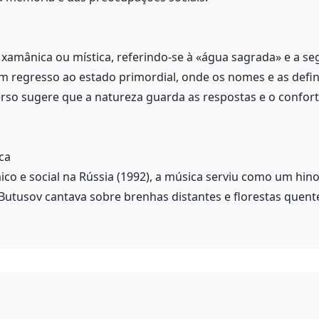
xamânica ou mística, referindo-se à «água sagrada» e a seg
m regresso ao estado primordial, onde os nomes e as defi
rso sugere que a natureza guarda as respostas e o confor
ca
o e social na Rússia (1992), a música serviu como um hin
, Butusov cantava sobre brenhas distantes e florestas quen