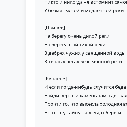
Никто и никогда не вспомнит само
У безмятежной и медленной реки
[Припев]
На берегу очень дикой реки
На берегу этой тихой реки
В дебрях чужих у священной воды
В тёплых лесах безымянной реки
[Куплет 3]
И если когда-нибудь случится беда
Найди верный камень там, где ска
Прочти то, что высекла холодная в
Но ты эту тайну навсегда сбереги