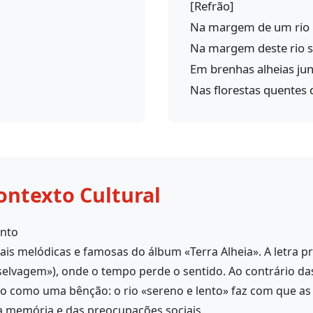
[Refrão]
Na margem de um rio 
Na margem deste rio s
Em brenhas alheias ju
Nas florestas quentes
ontexto Cultural
ento
is melódicas e famosas do álbum «Terra Alheia». A letra p
o selvagem»), onde o tempo perde o sentido. Ao contrário d
sto como uma bênção: o rio «sereno e lento» faz com que 
a memória e das preocupações sociais.