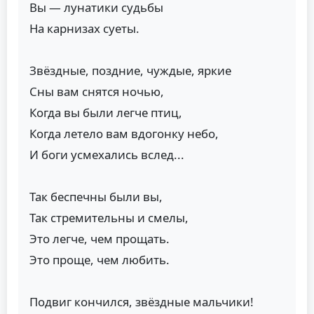
Вы — лунатики судьбы
На карнизах суеты.
Звёздные, поздние, чуждые, яркие
Сны вам снятся ночью,
Когда вы были легче птиц,
Когда летело вам вдогонку небо,
И боги усмехались вслед...
Так беспечны были вы,
Так стремительны и смелы,
Это легче, чем прощать.
Это проще, чем любить.
Подвиг кончился, звёздные мальчики!