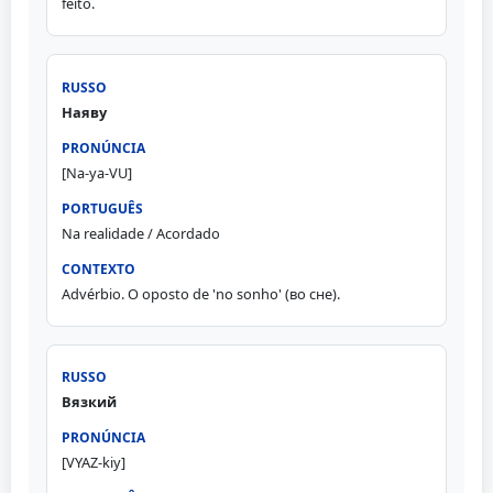
feito.
Наяву
[Na-ya-VU]
Na realidade / Acordado
Advérbio. O oposto de 'no sonho' (во сне).
Вязкий
[VYAZ-kiy]