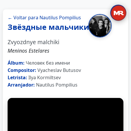
← Voltar para Nautilus Pompilius
Звёздные мальчики
Zvyozdnye malchiki
Meninos Estelares
Álbum:
Человек без имени
Compositor:
Vyacheslav Butusov
Letrista:
Ilya Kormiltsev
Arranjador:
Nautilus Pompilius