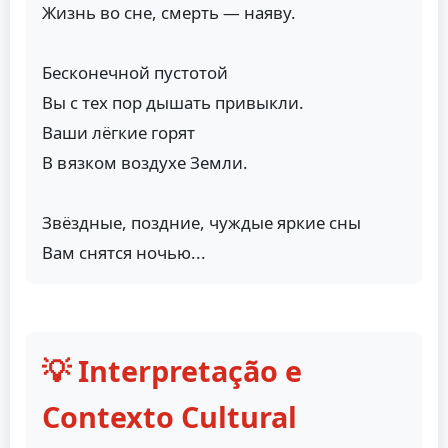
Жизнь во сне, смерть — наяву.
Бесконечной пустотой
Вы с тех пор дышать привыкли.
Ваши лёгкие горят
В вязком воздухе Земли.
Звёздные, поздние, чуждые яркие сны
Вам снятся ночью...
💡 Interpretação e
Contexto Cultural