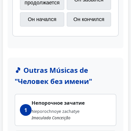
продолжается
Он начался
Он кончился
🎵 Outras Músicas de
"Человек без имени"
Непорочное зачатие
1
Neporochnoye zachatye
Imaculada Conceição