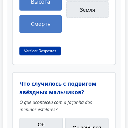
Высота
Земля
Смерть
Verificar Respostas
Что случилось с подвигом
звёздных мальчиков?
O que aconteceu com a façanha dos
meninos estelares?
Он
Он забылся