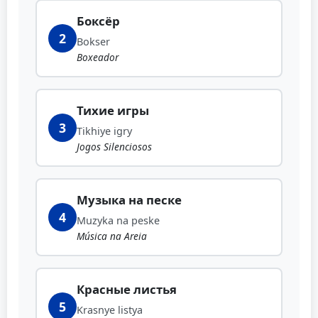
Боксёр
2
Bokser
Boxeador
Тихие игры
3
Tikhiye igry
Jogos Silenciosos
Музыка на песке
4
Muzyka na peske
Música na Areia
Красные листья
5
Krasnye listya