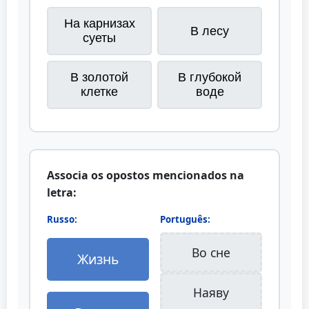
На карнизах
В лесу
суеты
В золотой
В глубокой
клетке
воде
Associa os opostos mencionados na
letra:
Russo:
Português:
Во сне
Жизнь
Наяву