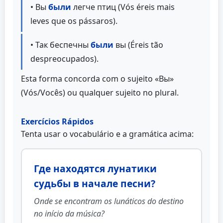
• Вы
были
легче птиц (Vós éreis mais
leves que os pássaros).
• Так беспечны
были
вы (Éreis tão
despreocupados).
Esta forma concorda com o sujeito «Вы»
(Vós/Vocês) ou qualquer sujeito no plural.
Exercícios Rápidos
Tenta usar o vocabulário e a gramática acima:
Где находятся лунатики
судьбы в начале песни?
Onde se encontram os lunáticos do destino
no início da música?