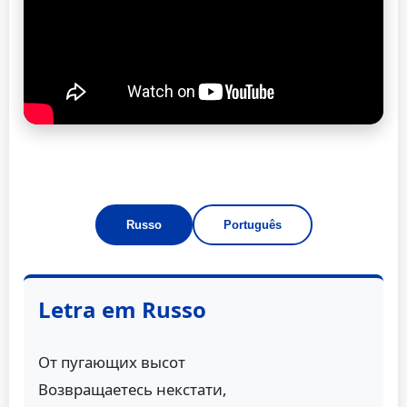
Russo
Português
Letra em Russo
От пугающих высот
Возвращаетесь некстати,