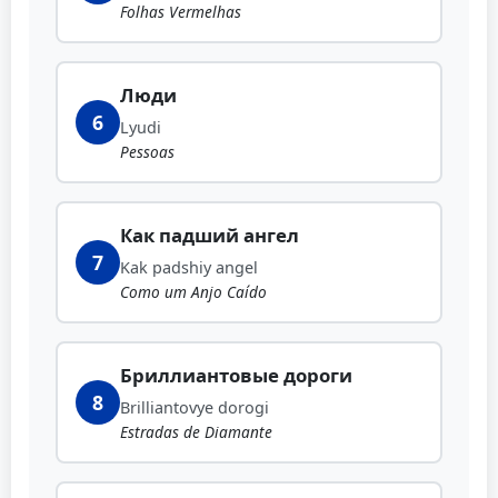
Folhas Vermelhas
Люди
6
Lyudi
Pessoas
Как падший ангел
7
Kak padshiy angel
Como um Anjo Caído
Бриллиантовые дороги
8
Brilliantovye dorogi
Estradas de Diamante