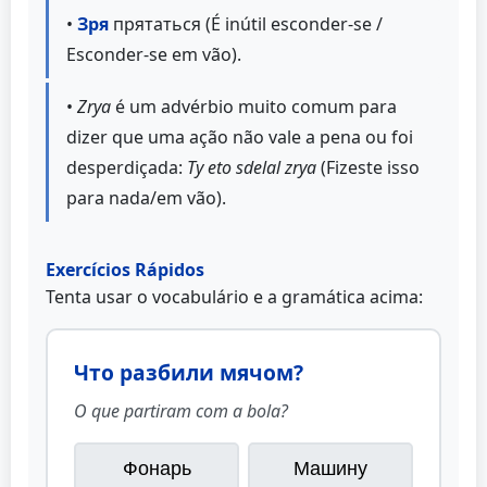
•
Зря
прятаться (É inútil esconder-se /
Esconder-se em vão).
•
Zrya
é um advérbio muito comum para
dizer que uma ação não vale a pena ou foi
desperdiçada:
Ty eto sdelal zrya
(Fizeste isso
para nada/em vão).
Exercícios Rápidos
Tenta usar o vocabulário e a gramática acima:
Что разбили мячом?
O que partiram com a bola?
Фонарь
Машину