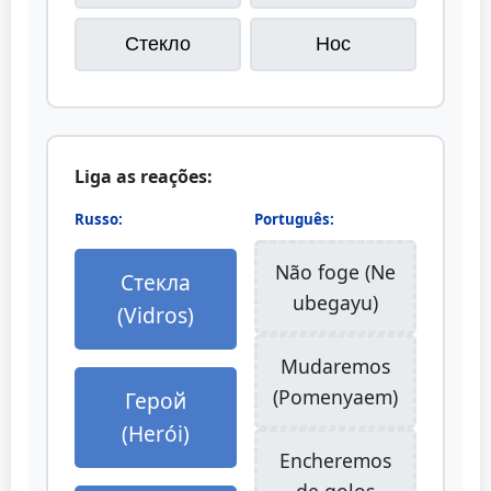
Стекло
Нос
Liga as reações:
Russo:
Português:
Não foge (Ne
Стекла
ubegayu)
(Vidros)
Mudaremos
(Pomenyaem)
Герой
(Herói)
Encheremos