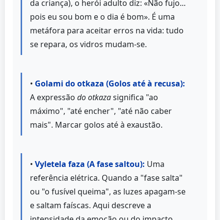
da criança), o herói adulto diz: «Não fujo...
pois eu sou bom e o dia é bom». É uma
metáfora para aceitar erros na vida: tudo
se repara, os vidros mudam-se.
•
Golami do otkaza (Golos até à recusa):
A expressão
do otkaza
significa "ao
máximo", "até encher", "até não caber
mais". Marcar golos até à exaustão.
•
Vyletela faza (A fase saltou):
Uma
referência elétrica. Quando a "fase salta"
ou "o fusível queima", as luzes apagam-se
e saltam faíscas. Aqui descreve a
intensidade da emoção ou do impacto