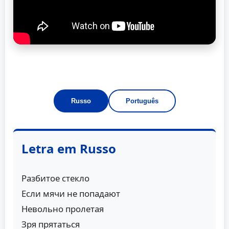
Russo
Português
Letra em Russo
Разбитое стекло
Если мячи не попадают
Невольно пролетая
Зря прятаться