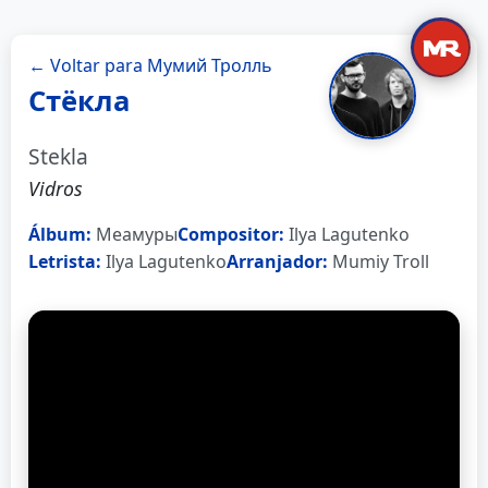
← Voltar para Мумий Тролль
Стёкла
Stekla
Vidros
Álbum:
Меамуры
Compositor:
Ilya Lagutenko
Letrista:
Ilya Lagutenko
Arranjador:
Mumiy Troll