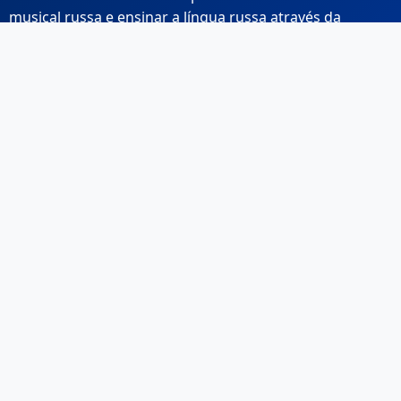
musical russa e ensinar a língua russa através da
música.
Links Rápidos
Início
Sobre Nós
Contacto
Email: info@musicarussa.com
Legal
Privacidade
Termos de Utilização