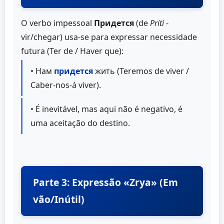
O verbo impessoal
Придется
(de
Priti
-
vir/chegar) usa-se para expressar necessidade
futura (Ter de / Haver que):
• Нам
придется
жить (Teremos de viver /
Caber-nos-á viver).
• É inevitável, mas aqui não é negativo, é
uma aceitação do destino.
Parte 3: Expressão «Zrya» (Em
vão/Inútil)