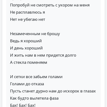
Попробуй не смотреть с укором на меня
Не расплавлюсь я
Нет не убегаю нет
Незамеченным не брошу
Ведь я хороший
И день хороший
И жить нам в нем придется долго
А стекла поменяем
И сетки все забьем голами
Голами до отказа
Пусть станет дурно нам до искорок в глазах
Как будто вылетела фаза
Бах! Бах! Бах!