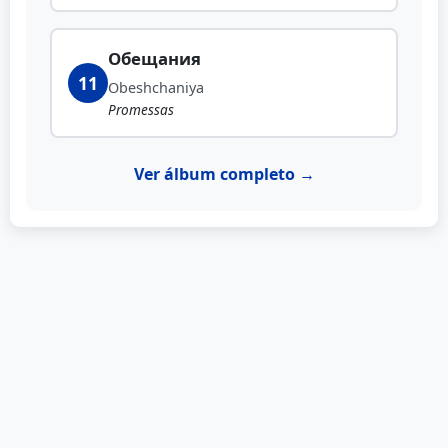
Обещания
11
Obeshchaniya
Promessas
Ver álbum completo →