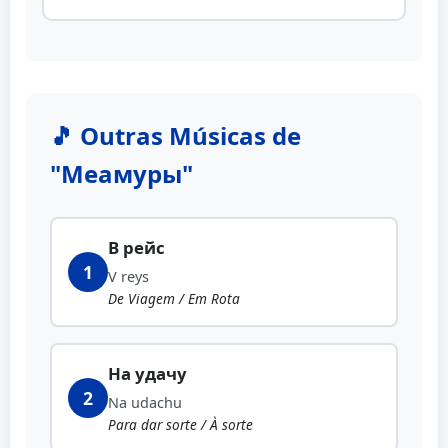
🎵 Outras Músicas de
"Меамуры"
В рейс
1
V reys
De Viagem / Em Rota
На удачу
2
Na udachu
Para dar sorte / À sorte