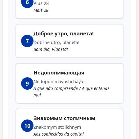
6
Plus 28
Mais 28
Доброе утро, планета!
7
Dobroe utro, planeta!
Bom dia, Planeta!
Недопонимающая
Nedoponimayushchaya
9
A que não compreende / A que entende
mal
Знакомым столичным
10
Znakomym stolichnym
Aos conhecidos da capital