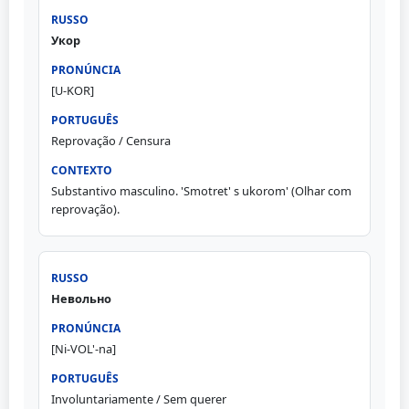
Укор
[U-KOR]
Reprovação / Censura
Substantivo masculino. 'Smotret' s ukorom' (Olhar com
reprovação).
Невольно
[Ni-VOL'-na]
Involuntariamente / Sem querer