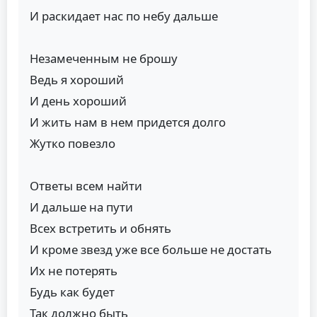
И раскидает нас по небу дальше
Незамеченным не брошу
Ведь я хороший
И день хороший
И жить нам в нем придется долго
Жутко повезло
Ответы всем найти
И дальше на пути
Всех встретить и обнять
И кроме звезд уже все больше не достать
Их не потерять
Будь как будет
Так должно быть