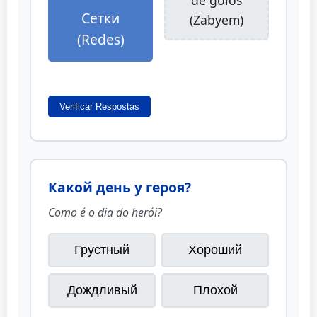
de golos
Сетки
(Zabyem)
(Redes)
Verificar Respostas
Какой день у героя?
Como é o dia do herói?
Грустный
Хороший
Дождливый
Плохой