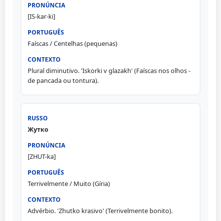
[IS-kar-ki]
Faíscas / Centelhas (pequenas)
Plural diminutivo. 'Iskorki v glazakh' (Faíscas nos olhos -
de pancada ou tontura).
Жутко
[ZHUT-ka]
Terrivelmente / Muito (Gíria)
Advérbio. 'Zhutko krasivo' (Terrivelmente bonito).