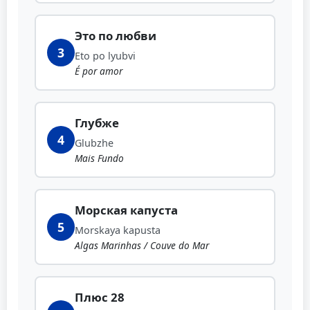
Это по любви
3
Eto po lyubvi
É por amor
Глубже
4
Glubzhe
Mais Fundo
Морская капуста
5
Morskaya kapusta
Algas Marinhas / Couve do Mar
Плюс 28