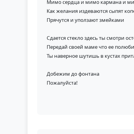
Мимо сердца и мимо кармана и м
Как желания издеваются сыпят ко
Прячутся и уползают змейками
Сдается стекло здесь ты смотри о
Передай своей маме что ее полюби
Ты наверное шутишь в кустах при
Добежим до фонтана
Пожалуйста!