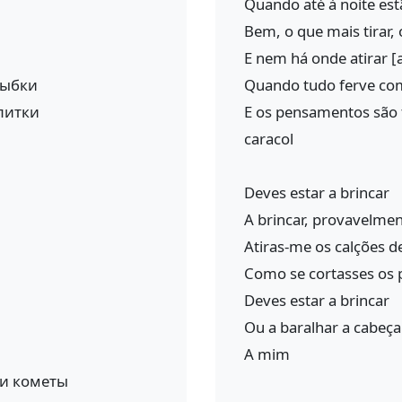
Quando até à noite est
Bem, o que mais tirar, 
E nem há onde atirar [
лыбки
Quando tudo ferve co
литки
E os pensamentos são 
caracol
Deves estar a brincar
A brincar, provavelme
Atiras-me os calções d
Como se cortasses os p
Deves estar a brincar
Ou a baralhar a cabeça
A mim
ли кометы