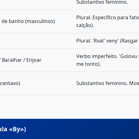
Substantivo feminino.
Plural. Específico para fa
 de banho (masculinos)
calção).
Plural. 'Rvat' veny' (Rasgar
Verbo imperfeito. 'Golovu 
/ Baralhar / Enjoar
me tonto).
centavo)
Substantivo feminino. Moe
ula «By»)