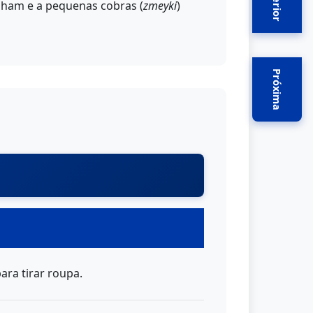
Anterior
alham e a pequenas cobras (
zmeyki
)
Próxima
ara tirar roupa.