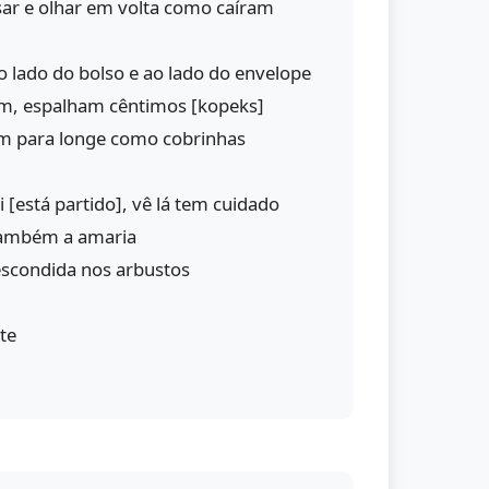
sar e olhar em volta como caíram
o lado do bolso e ao lado do envelope
m, espalham cêntimos [kopeks]
m para longe como cobrinhas
 [está partido], vê lá tem cuidado
também a amaria
 escondida nos arbustos
te