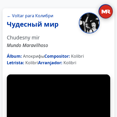
← Voltar para Колибри
Чудесный мир
Chudesny mir
Mundo Maravilhoso
Álbum:
Апокрифы
Compositor:
Kolibri
Letrista:
Kolibri
Arranjador:
Kolibri