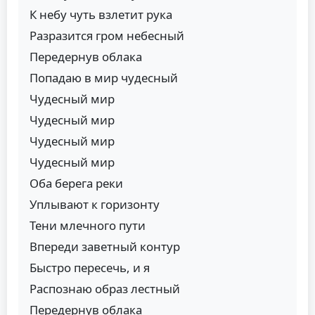
К небу чуть взлетит рука
Разразится гром небесный
Передернув облака
Попадаю в мир чудесный
Чудесный мир
Чудесный мир
Чудесный мир
Чудесный мир
Оба берега реки
Уплывают к горизонту
Тени млечного пути
Впереди заветный контур
Быстро пересечь, и я
Распознаю образ лестный
Передернув облака