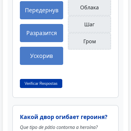
Облака
Передернув
Шаг
Разразится
Гром
Ускорив
Verificar Respostas
Какой двор огибает героиня?
Que tipo de pátio contorna a heroína?