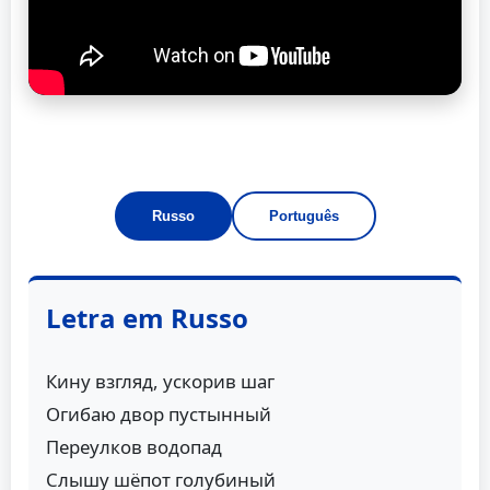
Russo
Português
Letra em Russo
Кину взгляд, ускорив шаг
Огибаю двор пустынный
Переулков водопад
Слышу шёпот голубиный