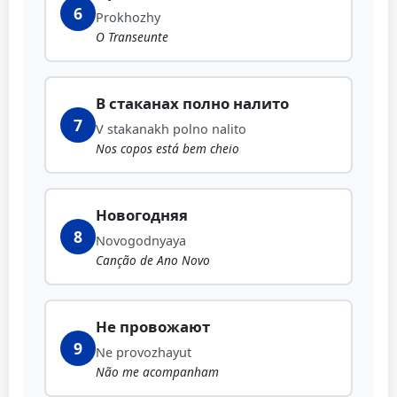
6
Prokhozhy
O Transeunte
В стаканах полно налито
7
V stakanakh polno nalito
Nos copos está bem cheio
Новогодняя
8
Novogodnyaya
Canção de Ano Novo
Не провожают
9
Ne provozhayut
Não me acompanham