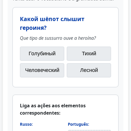
Какой шёпот слышит
героиня?
Que tipo de sussurro ouve a heroína?
Голубиный
Тихий
Человеческий
Лесной
Liga as ações aos elementos
correspondentes:
Russo:
Português: