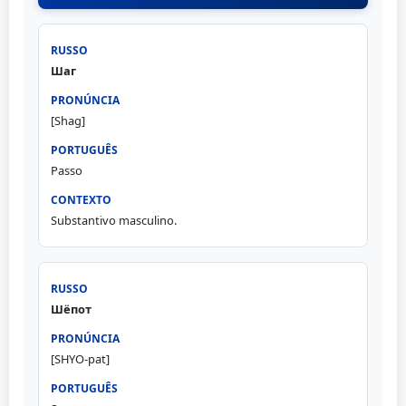
Шаг
[Shag]
Passo
Substantivo masculino.
Шёпот
[SHYO-pat]