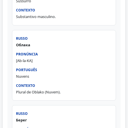
Sussurro
Substantivo masculino.
Облака
[Ab-la-KA]
Nuvens
Plural de Oblako (Nuvem).
Берег