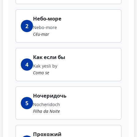
Небо-море
2
Nebo-more
Céu-mar
Как если бы
4
Kak yesli by
Como se
Ночеридочь
5
Nocheridoch
Filha da Noite
Прохожий