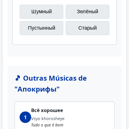
Шумный
Зелёный
Пустынный
Старый
🎵 Outras Músicas de
"Апокрифы"
Всё хорошее
1
Vsyo khorosheye
Tudo o que é bom