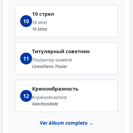
10 стрел
10
10 strel
10 Setas
Титулярный советник
11
Titulyarnyy sovetnik
Conselheiro Titular
Крюкообразность
12
Kryukoobraznost
Ganchozidade
Ver álbum completo →