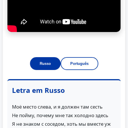
Russo
Português
Letra em Russo
Моё место слева, и я должен там сесть
Не пойму, почему мне так холодно здесь
Я не знаком с соседом, хоть мы вместе уж