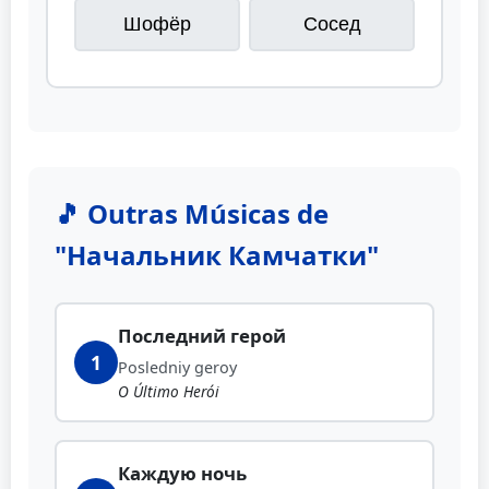
Шофёр
Сосед
🎵 Outras Músicas de
"Начальник Камчатки"
Последний герой
1
Posledniy geroy
O Último Herói
Каждую ночь