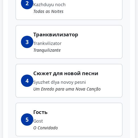
2
Kazhduyu noch
Todas as Noites
Транквилизатор
3
Trankvilizator
Tranquilizante
Сюжет для новой песни
4
Syuzhet dlya novoy pesni
Um Enredo para uma Nova Canção
Гость
5
Gost
O Convidado