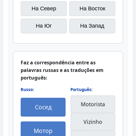
На Север
На Восток
На Юг
На Запад
Faz a correspondência entre as
palavras russas e as traduções em
português:
Russo:
Português:
Motorista
Сосед
Vizinho
Мотор