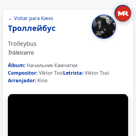
← Voltar para Кино
Троллейбус
Trolleybus
Tróleicarro
Álbum:
Начальник Камчатки
Compositor:
Viktor Tsoi
Letrista:
Viktor Tsoi
Arranjador:
Kino