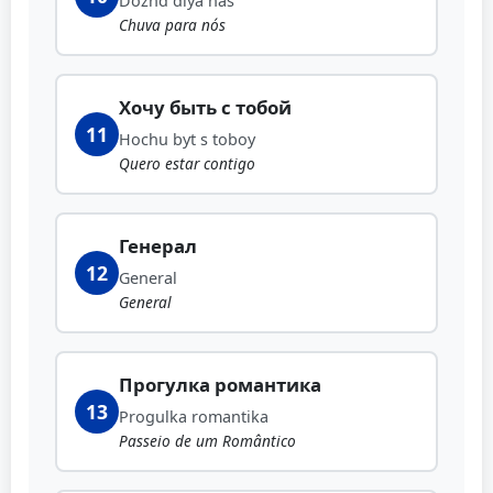
Dozhd dlya nas
Chuva para nós
Хочу быть с тобой
11
Hochu byt s toboy
Quero estar contigo
Генерал
12
General
General
Прогулка романтика
13
Progulka romantika
Passeio de um Romântico