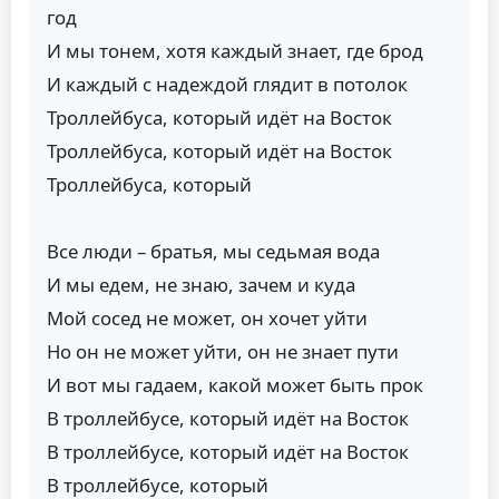
год
И мы тонем, хотя каждый знает, где брод
И каждый с надеждой глядит в потолок
Троллейбуса, который идёт на Восток
Троллейбуса, который идёт на Восток
Троллейбуса, который
Все люди – братья, мы седьмая вода
И мы едем, не знаю, зачем и куда
Мой сосед не может, он хочет уйти
Но он не может уйти, он не знает пути
И вот мы гадаем, какой может быть прок
В троллейбусе, который идёт на Восток
В троллейбусе, который идёт на Восток
В троллейбусе, который