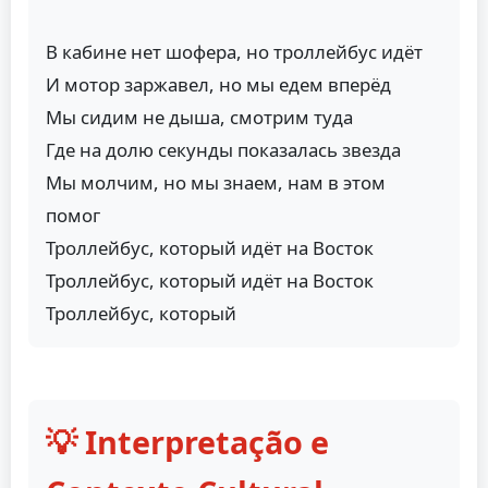
В кабине нет шофера, но троллейбус идёт
И мотор заржавел, но мы едем вперёд
Мы сидим не дыша, смотрим туда
Где на долю секунды показалась звезда
Мы молчим, но мы знаем, нам в этом
помог
Троллейбус, который идёт на Восток
Троллейбус, который идёт на Восток
Троллейбус, который
💡 Interpretação e