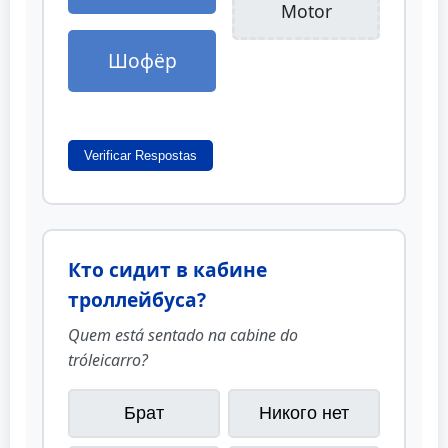
Motor
Шофёр
Verificar Respostas
Кто сидит в кабине
троллейбуса?
Quem está sentado na cabine do
tróleicarro?
Брат
Никого нет