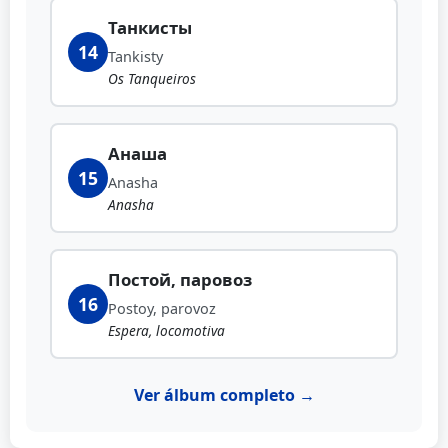
Танкисты
14
Tankisty
Os Tanqueiros
Анаша
15
Anasha
Anasha
Постой, паровоз
16
Postoy, parovoz
Espera, locomotiva
Ver álbum completo →