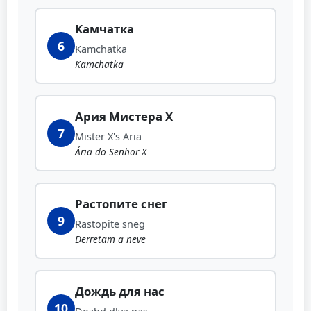
Камчатка
6
Kamchatka
Kamchatka
Ария Мистера Х
7
Mister X's Aria
Ária do Senhor X
Растопите снег
9
Rastopite sneg
Derretam a neve
Дождь для нас
10