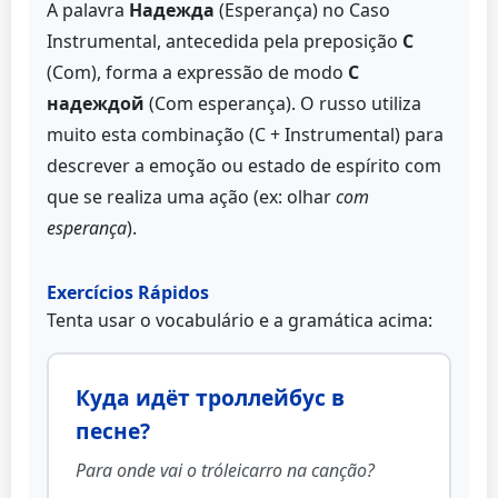
A palavra
Надежда
(Esperança) no Caso
Instrumental, antecedida pela preposição
С
(Com), forma a expressão de modo
С
надеждой
(Com esperança). O russo utiliza
muito esta combinação (С + Instrumental) para
descrever a emoção ou estado de espírito com
que se realiza uma ação (ex: olhar
com
esperança
).
Exercícios Rápidos
Tenta usar o vocabulário e a gramática acima:
Куда идёт троллейбус в
песне?
Para onde vai o tróleicarro na canção?