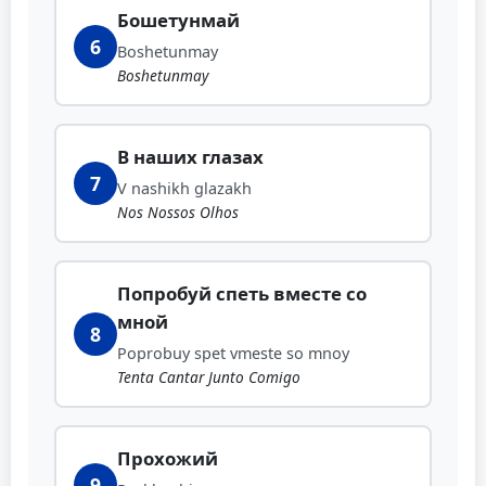
Бошетунмай
6
Boshetunmay
Boshetunmay
В наших глазах
7
V nashikh glazakh
Nos Nossos Olhos
Попробуй спеть вместе со
мной
8
Poprobuy spet vmeste so mnoy
Tenta Cantar Junto Comigo
Прохожий
9