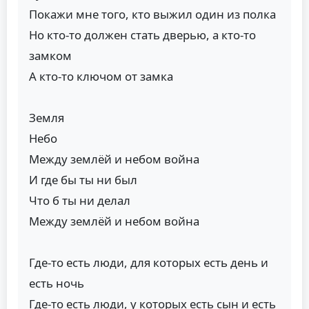
Покажи мне того, кто выжил один из полка
Но кто-то должен стать дверью, а кто-то
замком
А кто-то ключом от замка
Земля
Небо
Между землёй и небом война
И где бы ты ни был
Что б ты ни делал
Между землёй и небом война
Где-то есть люди, для которых есть день и
есть ночь
Где-то есть люди, у которых есть сын и есть