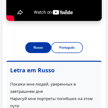
Russo
Português
Letra em Russo
Покажи мне людей, уверенных в
завтрашнем дне
Нарисуй мне портреты погибших на этом
пути