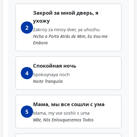
Закрой за мной дверь, я
ухожу
2
Zakroy za mnoy dver, ya uhozhu
Fecha a Porta Atrás de Mim, Eu Vou-me
Embora
Спокойная ночь
4
Spokoynaya noch
Noite Tranquila
Мама, мы все сошли с ума
5
Mama, my vse soshli s uma
Mãe, Nós Enlouquecemos Todos