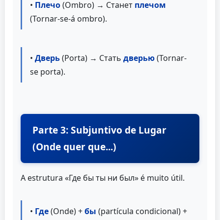
•
Плечо
(Ombro) → Станет
плечом
(Tornar-se-á ombro).
•
Дверь
(Porta) → Стать
дверью
(Tornar-
se porta).
Parte 3: Subjuntivo de Lugar
(Onde quer que...)
A estrutura «Где бы ты ни был» é muito útil.
•
Где
(Onde) +
бы
(partícula condicional) +