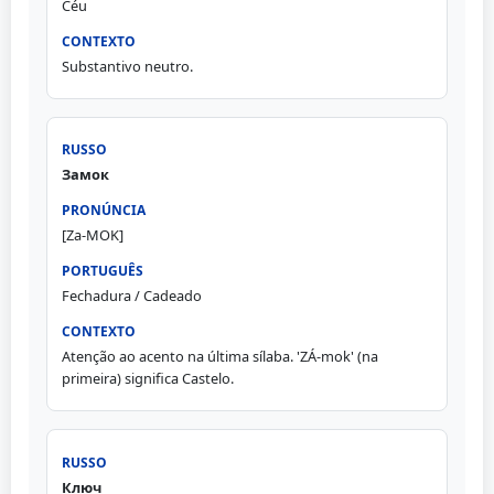
Céu
Substantivo neutro.
Замок
[Za-MOK]
Fechadura / Cadeado
Atenção ao acento na última sílaba. 'ZÁ-mok' (na
primeira) significa Castelo.
Ключ