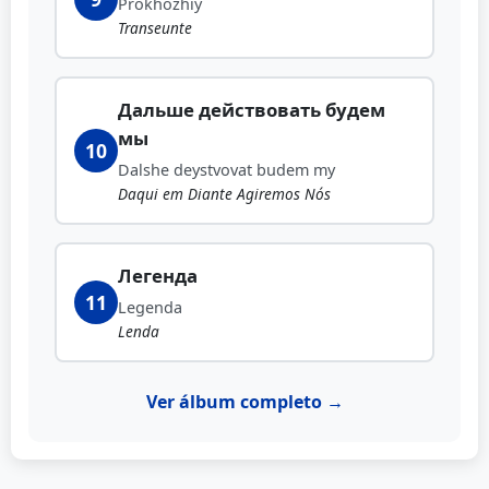
Prokhozhiy
Transeunte
Дальше действовать будем
мы
10
Dalshe deystvovat budem my
Daqui em Diante Agiremos Nós
Легенда
11
Legenda
Lenda
Ver álbum completo →