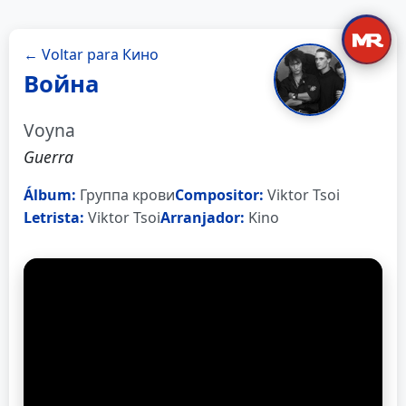
← Voltar para Кино
Война
Voyna
Guerra
Álbum:
Группа крови
Compositor:
Viktor Tsoi
Letrista:
Viktor Tsoi
Arranjador:
Kino