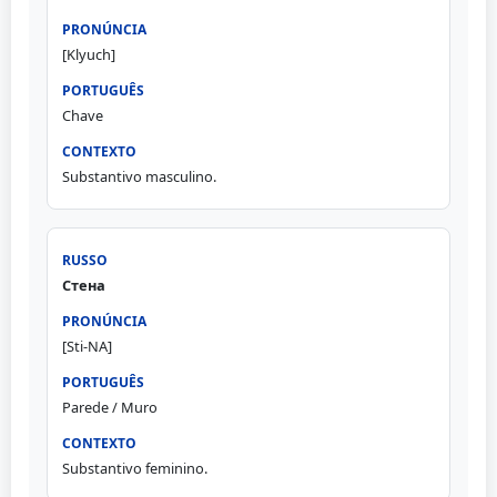
[Klyuch]
Chave
Substantivo masculino.
Стена
[Sti-NA]
Parede / Muro
Substantivo feminino.