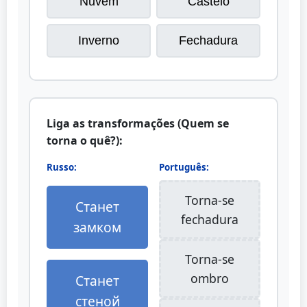
Nuvem
Castelo
Inverno
Fechadura
Liga as transformações (Quem se
torna o quê?):
Russo:
Português:
Torna-se
Станет
fechadura
замком
Torna-se
ombro
Станет
стеной