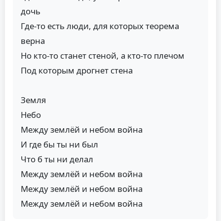
дочь
Где-то есть люди, для которых теорема
верна
Но кто-то станет стеной, а кто-то плечом
Под которым дрогнет стена
Земля
Небо
Между землёй и небом война
И где бы ты ни был
Что б ты ни делал
Между землёй и небом война
Между землёй и небом война
Между землёй и небом война