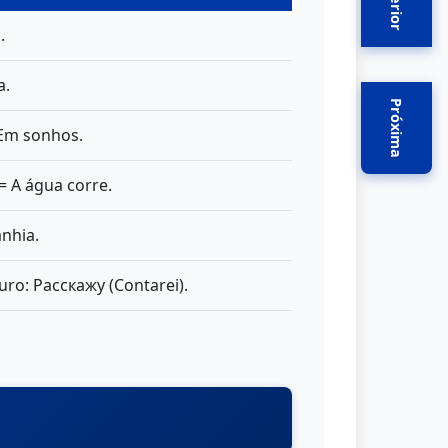
Anterior
.
a.
Próxima
 Em sonhos.
= A água corre.
nhia.
uro: Расскажу (Contarei).