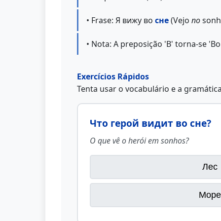
• Frase: Я вижу во
сне
(Vejo
no
sonho
• Nota: A preposição 'В' torna-se 'В
Exercícios Rápidos
Tenta usar o vocabulário e a gramátic
Что герой видит во сне?
O que vê o herói em sonhos?
Лес
Море