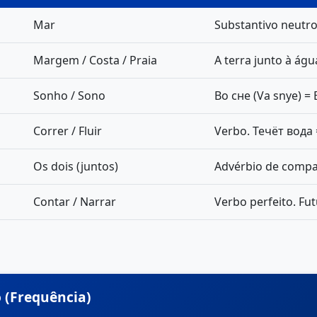
Mar
Substantivo neutro
Margem / Costa / Praia
A terra junto à águ
Sonho / Sono
Во сне (Va snye) =
Correr / Fluir
Verbo. Течёт вода 
Os dois (juntos)
Advérbio de compa
Contar / Narrar
Verbo perfeito. Fut
 (Frequência)