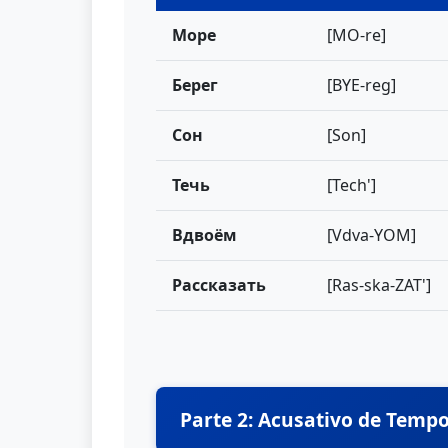
Море
[MO-re]
Берег
[BYE-reg]
Сон
[Son]
Течь
[Tech']
Вдвоём
[Vdva-YOM]
Рассказать
[Ras-ska-ZAT']
Parte 2: Acusativo de Tempo