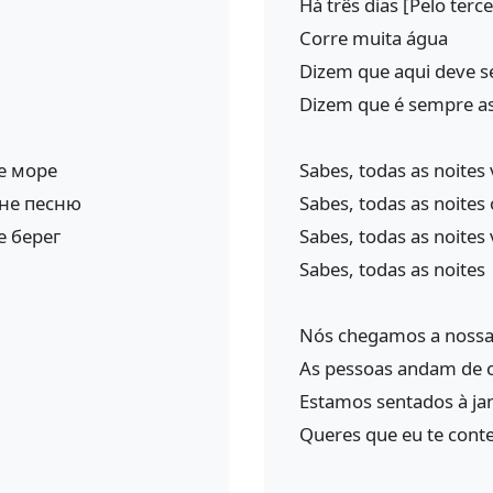
Há três dias [Pelo terc
Corre muita água
Dizem que aqui deve s
Dizem que é sempre a
е море
Sabes, todas as noites
сне песню
Sabes, todas as noite
е берег
Sabes, todas as noite
Sabes, todas as noites
Nós chegamos a nossa
As pessoas andam de 
Estamos sentados à jan
Queres que eu te cont