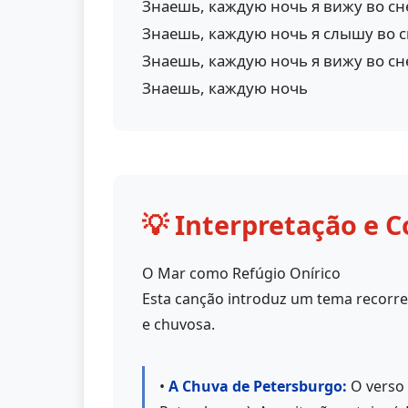
Знаешь, каждую ночь я вижу во сн
Знаешь, каждую ночь я слышу во 
Знаешь, каждую ночь я вижу во сн
Знаешь, каждую ночь
💡 Interpretação e C
O Mar como Refúgio Onírico
Esta canção introduz um tema recorre
e chuvosa.
•
A Chuva de Petersburgo:
O verso 