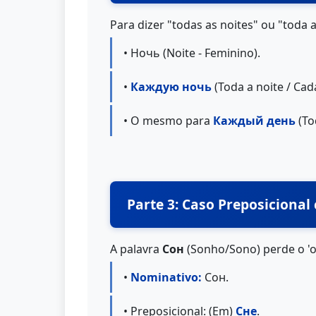
Para dizer "todas as noites" ou "toda 
• Ночь (Noite - Feminino).
•
Каждую ночь
(Toda a noite / Cada
• O mesmo para
Каждый день
(To
Parte 3: Caso Preposicional
A palavra
Сон
(Sonho/Sono) perde o 'o
•
Nominativo:
Сон.
• Preposicional: (Em)
Сне
.