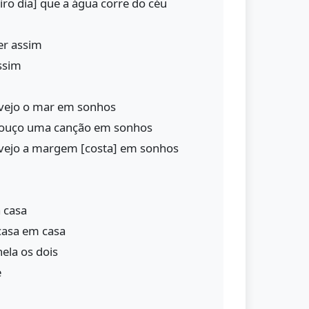
eiro dia] que a água corre do céu
er assim
ssim
 vejo o mar em sonhos
s ouço uma canção em sonhos
s vejo a margem [costa] em sonhos
 casa
casa em casa
ela os dois
e