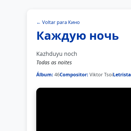
← Voltar para Кино
Каждую ночь
Kazhduyu noch
Todas as noites
Álbum:
46
Compositor:
Viktor Tsoi
Letrista