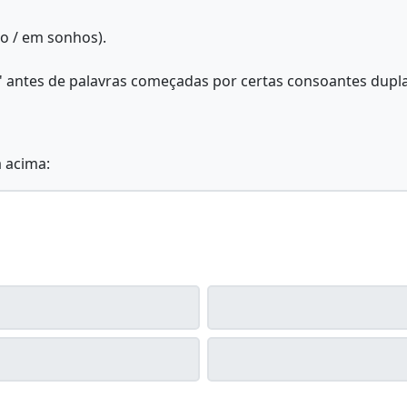
 / em sonhos).
о' antes de palavras começadas por certas consoantes duplas
a acima: