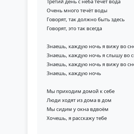
Третий день с неба течёт вода
Очень много течёт воды
Говорят, так должно быть здесь
Говорят, это так всегда
Знаешь, каждую ночь я вижу во сн
Знаешь, каждую ночь я слышу во 
Знаешь, каждую ночь я вижу во сн
Знаешь, каждую ночь
Мы приходим домой к себе
Люди ходят из дома в дом
Мы сидим у окна вдвоём
Хочешь, я расскажу тебе