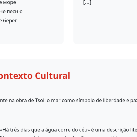
е море
[...]
сне песню
е берег
ontexto Cultural
nte na obra de Tsoi: o mar como símbolo de liberdade e pa
«Há três dias que a água corre do céu» é uma descrição lit