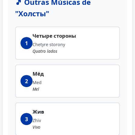
🎵 Outras Músicas de
"Холсты"
Четыре стороны
1
Chetyre storony
Quatro lados
Мёд
2
Med
Mel
Жив
3
Zhiv
Vivo