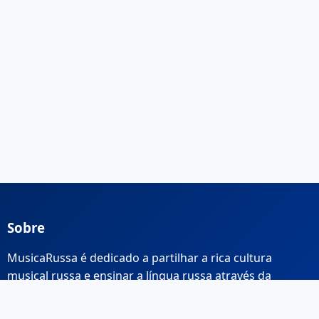
Sobre
MusicaRussa é dedicado a partilhar a rica cultura
musical russa e ensinar a língua russa através da
música.