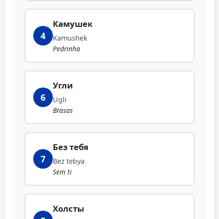
Камушек
4
Kamushek
Pedrinha
Угли
6
Ugli
Brasas
Без тебя
7
Bez tebya
Sem ti
Холсты