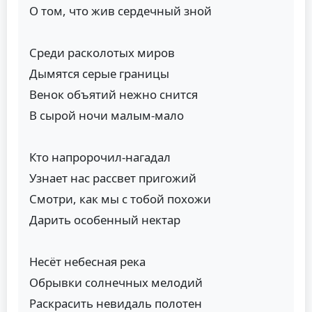
О том, что жив сердечный зной
Среди расколотых миров
Дымятся серые границы
Венок объятий нежно снится
В сырой ночи малым-мало
Кто напророчил-нагадал
Узнает нас рассвет пригожий
Смотри, как мы с тобой похожи
Дарить особенный нектар
Несёт небесная река
Обрывки солнечных мелодий
Раскрасить невидаль полотен