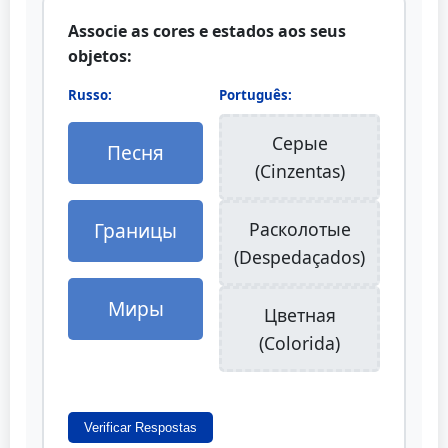
Associe as cores e estados aos seus
objetos:
Russo:
Português:
Серые
Песня
(Cinzentas)
Границы
Расколотые
(Despedaçados)
Миры
Цветная
(Colorida)
Verificar Respostas