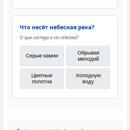
Что несёт небесная река?
O que carrega o rio celestial?
Обрывки
Серые камни
мелодий
Цветные
Холодную
полотна
воду