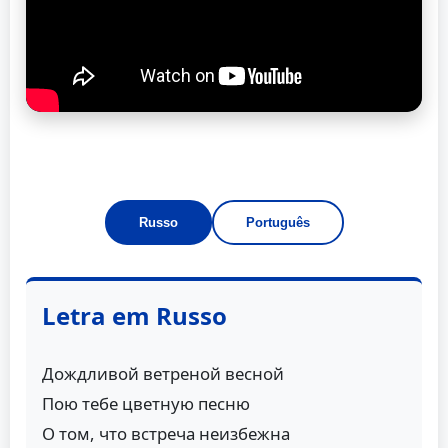
Russo
Português
Letra em Russo
Дождливой ветреной весной
Пою тебе цветную песню
О том, что встреча неизбежна