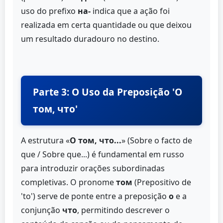
uso do prefixo
на-
indica que a ação foi
realizada em certa quantidade ou que deixou
um resultado duradouro no destino.
Parte 3: O Uso da Preposição 'О
том, что'
A estrutura «
О том, что...
» (Sobre o facto de
que / Sobre que...) é fundamental em russo
para introduzir orações subordinadas
completivas. O pronome
том
(Prepositivo de
'to') serve de ponte entre a preposição
о
e a
conjunção
что
, permitindo descrever o