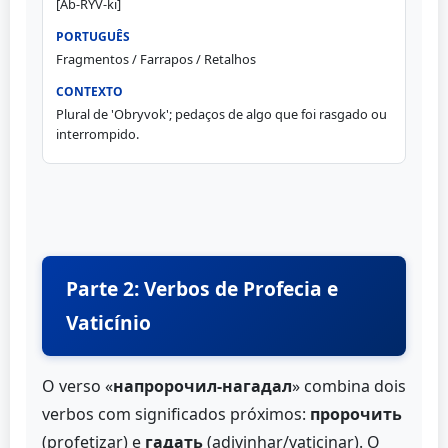
[Ab-RYV-ki]
Fragmentos / Farrapos / Retalhos
Plural de 'Obryvok'; pedaços de algo que foi rasgado ou
interrompido.
Parte 2: Verbos de Profecia e
Vaticínio
O verso «
напророчил-нагадал
» combina dois
verbos com significados próximos:
пророчить
(profetizar) e
гадать
(adivinhar/vaticinar). O