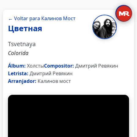
← Voltar para Калинов Мост
Цветная
Tsvetnaya
Colorida
Álbum:
Холсты
Compositor:
Дмитрий Ревякин
Letrista:
Дмитрий Ревякин
Arranjador:
Калинов мост