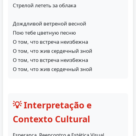
Стрелой лететь за облака
Дождливой ветреной весной
Пою тебе цветную песню
О том, что встреча неизбежна
О том, что жив сердечный зной
О том, что встреча неизбежна
О том, что жив сердечный зной
💡 Interpretação e
Contexto Cultural
Esperança, Reencontro e Estética Visual