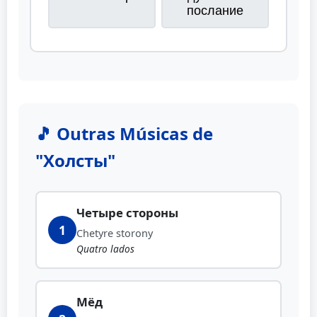
послание
🎵 Outras Músicas de
"Холсты"
Четыре стороны
1
Chetyre storony
Quatro lados
Мёд