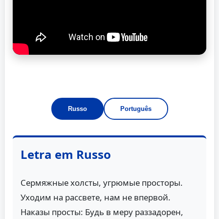
Russo
Português
Letra em Russo
Сермяжные холсты, угрюмые просторы.
Уходим на рассвете, нам не впервой.
Наказы просты: Будь в меру раззадорен,