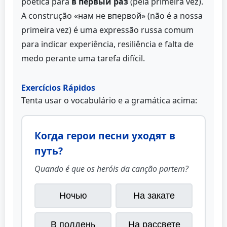
poética para
в первый раз
(pela primeira vez).
A construção «нам не впервой» (não é a nossa
primeira vez) é uma expressão russa comum
para indicar experiência, resiliência e falta de
medo perante uma tarefa difícil.
Exercícios Rápidos
Tenta usar o vocabulário e a gramática acima:
Когда герои песни уходят в
путь?
Quando é que os heróis da canção partem?
Ночью
На закате
В полдень
На рассвете