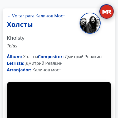
← Voltar para Калинов Мост
Холсты
Kholsty
Telas
Álbum:
Холсты
Compositor:
Дмитрий Ревякин
Letrista:
Дмитрий Ревякин
Arranjador:
Калинов мост