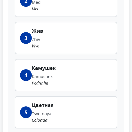
2
Med
Mel
Жив
3
Zhiv
Vivo
Камушек
4
Kamushek
Pedrinha
Цветная
5
Tsvetnaya
Colorida