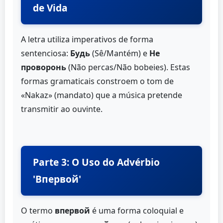
de Vida
A letra utiliza imperativos de forma
sentenciosa:
Будь
(Sê/Mantém) e
Не
проворонь
(Não percas/Não bobeies). Estas
formas gramaticais constroem o tom de
«Nakaz» (mandato) que a música pretende
transmitir ao ouvinte.
Parte 3: O Uso do Advérbio
'Впервой'
O termo
впервой
é uma forma coloquial e