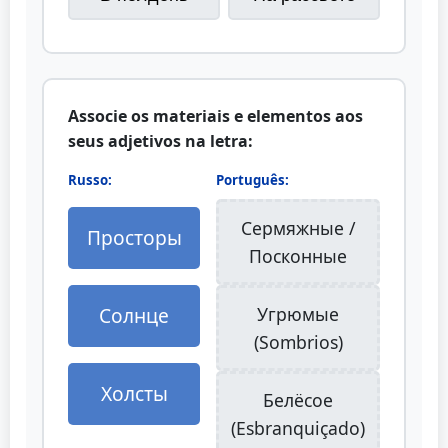
Associe os materiais e elementos aos
seus adjetivos na letra:
Russo:
Português:
Сермяжные /
Просторы
Посконные
Солнце
Угрюмые
(Sombrios)
Холсты
Белёсое
(Esbranquiçado)