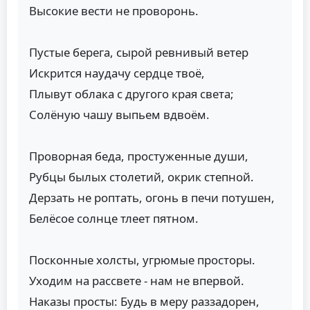
Высокие вести не проворонь.
Пустые берега, сырой ревнивый ветер
Искрится наудачу сердце твоё,
Плывут облака с другого края света;
Солёную чашу выпьем вдвоём.
Проворная беда, простуженные души,
Рубцы былых столетий, окрик степной.
Дерзать не роптать, огонь в печи потушен,
Белёсое солнце тлеет пятном.
Посконные холсты, угрюмые просторы.
Уходим на рассвете - нам не впервой.
Наказы просты: Будь в меру раззадорен,