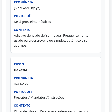
[Sir-MYAZH-ny-ye]
De lã grosseira / Rústicos
Adjetivo derivado de 'sermyaga'. Frequentemente
usado para descrever algo simples, autêntico e sem
adornos.
Наказы
[Na-KA-zy]
Preceitos / Mandatos / Instruções
Plural de 'Nakaz'. Refere-se a ordens ou conselhos