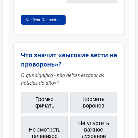
Verificar Respostas
Что значит «высокие вести не
проворонь»?
O que significa «não deixes escapar as
notícias do alto»?
Громко
Кормить
кричать
воронов
Не упустить
Не смотреть
важное
телевизор
духовное