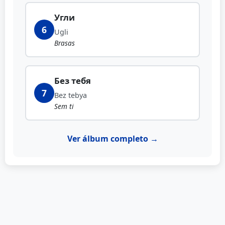
Угли
6
Ugli
Brasas
Без тебя
7
Bez tebya
Sem ti
Ver álbum completo →