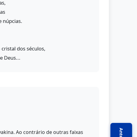
as,
has
e núpcias.
cristal dos séculos,
e Deus...
yakina. Ao contrário de outras faixas