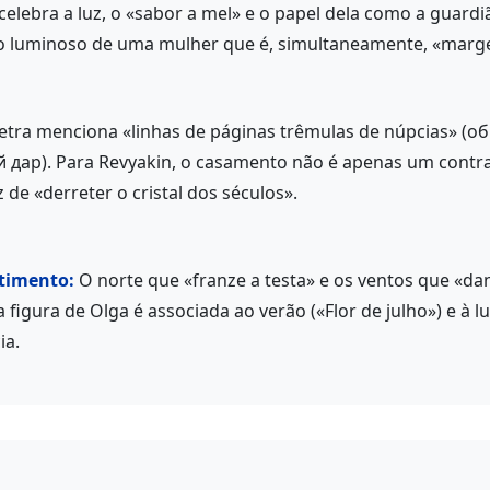
elebra a luz, o «sabor a mel» e o papel dela como a guardi
o luminoso de uma mulher que é, simultaneamente, «marge
letra menciona «linhas de páginas trêmulas de núpcias» 
дар). Para Revyakin, o casamento não é apenas um contrat
de «derreter o cristal dos séculos».
timento:
O norte que «franze a testa» e os ventos que «d
figura de Olga é associada ao verão («Flor de julho») e à l
ia.