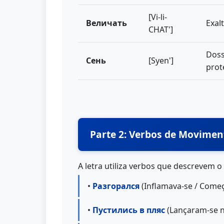
[Vi-li-
Величать
Exalt
CHAT']
Doss
Сень
[Syen']
prot
Parte 2: Verbos de Moviment
A letra utiliza verbos que descrevem o
•
Разгорался
(Inflamava-se / Começ
•
Пустились в пляс
(Lançaram-se n