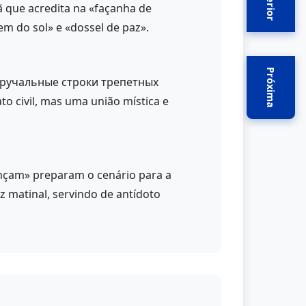
Anterior
ã que acredita na «façanha de
m do sol» e «dossel de paz».
Próxima
(обручальные строки трепетных
o civil, mas uma união mística e
ançam» preparam o cenário para a
uz matinal, servindo de antídoto