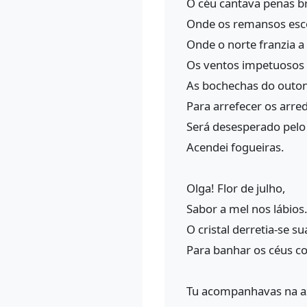
O céu cantava penas b
Onde os remansos esco
Onde o norte franzia a
Os ventos impetuosos 
As bochechas do outo
Para arrefecer os arre
Será desesperado pelo
Acendei fogueiras.
Olga! Flor de julho,
Sabor a mel nos lábios
O cristal derretia-se 
Para banhar os céus c
Tu acompanhavas na az