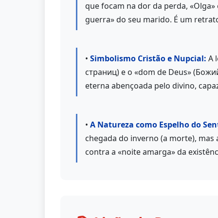
que focam na dor da perda, «Olga» c
guerra» do seu marido. É um retrat
•
Simbolismo Cristão e Nupcial:
A 
страниц) e o «dom de Deus» (Божий 
eterna abençoada pelo divino, capaz 
•
A Natureza como Espelho do Sen
chegada do inverno (a morte), mas a 
contra a «noite amarga» da existênc