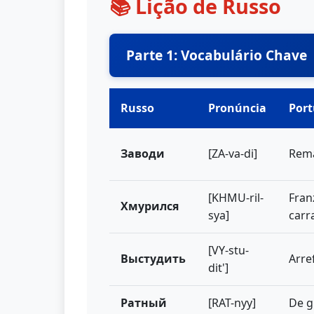
📚 Lição de Russo
Parte 1: Vocabulário Chave
Russo
Pronúncia
Por
Заводи
[ZA-va-di]
Rema
[KHMU-ril-
Franz
Хмурился
sya]
carr
[VY-stu-
Выстудить
Arre
dit']
Ратный
[RAT-nyy]
De g