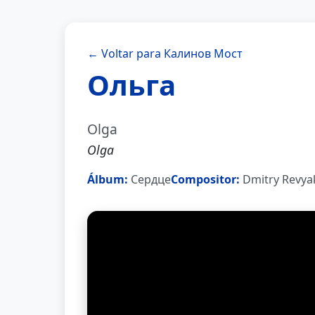
← Voltar para Калинов Мост
Ольга
Olga
Olga
Álbum:
Сердце
Compositor:
Dmitry Revya