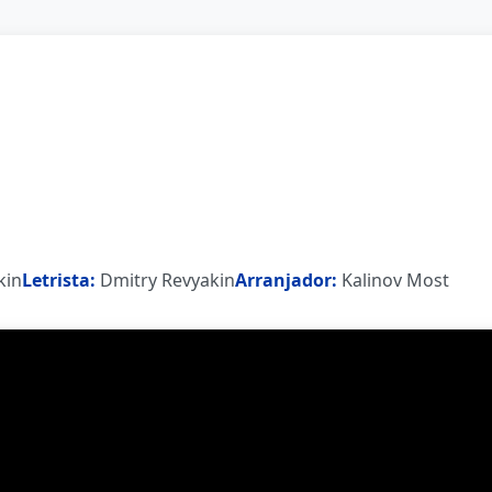
kin
Letrista:
Dmitry Revyakin
Arranjador:
Kalinov Most