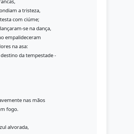
rancas,
ndiam a tristeza,
 testa com ciúme;
lançaram-se na dança,
no empalideceram
dores na asa:
 destino da tempestade -
.
suavemente nas mãos
om fogo.
ul alvorada,