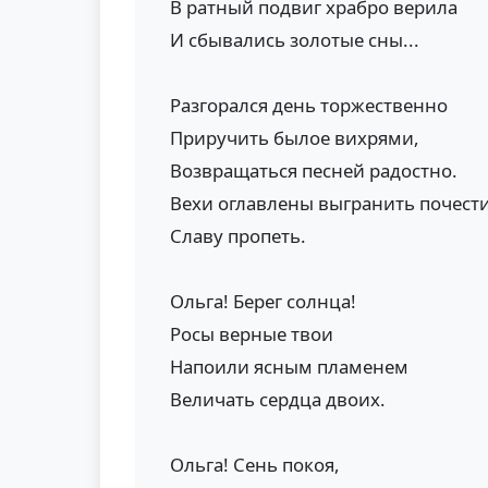
В ратный подвиг храбро верила
И сбывались золотые сны...
Разгорался день торжественно
Приручить былое вихрями,
Возвращаться песней радостно.
Вехи оглавлены выгранить почести
Славу пропеть.
Ольга! Берег солнца!
Росы верные твои
Напоили ясным пламенем
Величать сердца двоих.
Ольга! Сень покоя,