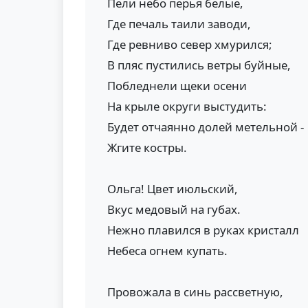
Пели небо перья белые,
Где печаль таили заводи,
Где ревниво север хмурился;
В пляс пустились ветры буйные,
Побледнели щеки осени
На крыле округи выстудить:
Будет отчаянно долей метельной -
Жгите костры.
Ольга! Цвет июльский,
Вкус медовый на губах.
Нежно плавился в руках кристалл
Небеса огнем купать.
Провожала в синь рассветную,