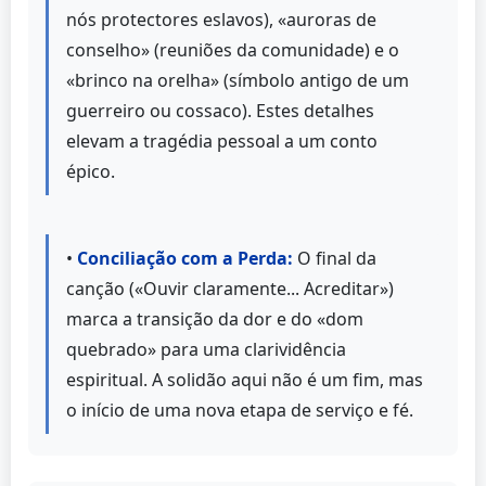
nós protectores eslavos), «auroras de
conselho» (reuniões da comunidade) e o
«brinco na orelha» (símbolo antigo de um
guerreiro ou cossaco). Estes detalhes
elevam a tragédia pessoal a um conto
épico.
•
Conciliação com a Perda:
O final da
canção («Ouvir claramente... Acreditar»)
marca a transição da dor e do «dom
quebrado» para uma clarividência
espiritual. A solidão aqui não é um fim, mas
o início de uma nova etapa de serviço e fé.