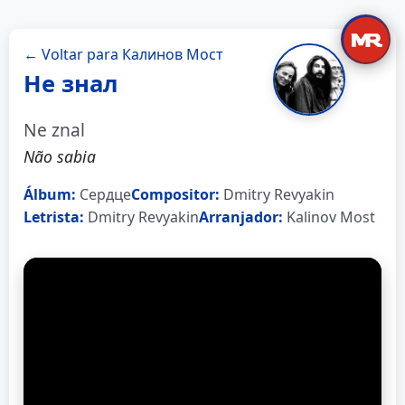
← Voltar para Калинов Мост
Не знал
Ne znal
Não sabia
Álbum:
Сердце
Compositor:
Dmitry Revyakin
Letrista:
Dmitry Revyakin
Arranjador:
Kalinov Most