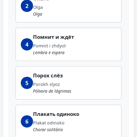
2
Olga
Olga
Помнит и ждёт
4
Pomnit i zhdyot
Lembra e espera
Порох слёз
5
Porokh slyoz
Pólvora de lágrimas
Плакать одиноко
6
Plakat odinoko
Chorar solitário