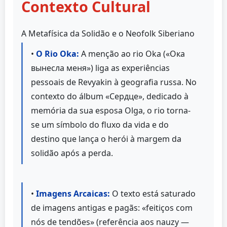
Contexto Cultural
A Metafísica da Solidão e o Neofolk Siberiano
•
O Rio Oka:
A menção ao rio Oka («Ока
вынесла меня») liga as experiências
pessoais de Revyakin à geografia russa. No
contexto do álbum «Сердце», dedicado à
memória da sua esposa Olga, o rio torna-
se um símbolo do fluxo da vida e do
destino que lança o herói à margem da
solidão após a perda.
•
Imagens Arcaicas:
O texto está saturado
de imagens antigas e pagãs: «feitiços com
nós de tendões» (referência aos nauzy —