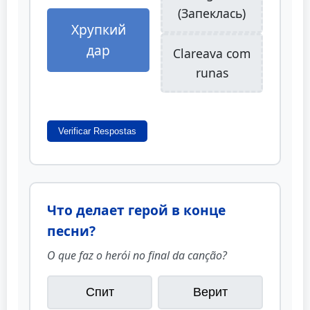
(Запеклась)
Хрупкий
дар
Clareava com
runas
Verificar Respostas
Что делает герой в конце
песни?
O que faz o herói no final da canção?
Спит
Верит