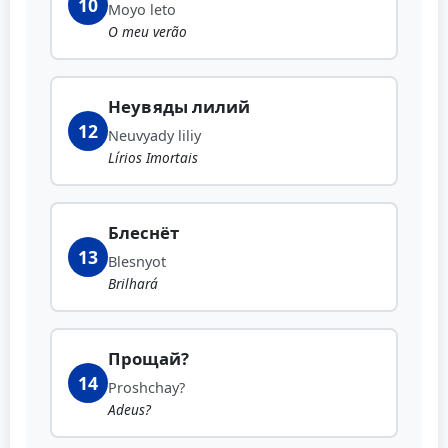
10
Moyo leto
O meu verão
Неувяды лилий
12
Neuvyady liliy
Lírios Imortais
Блеснёт
13
Blesnyot
Brilhará
Прощай?
14
Proshchay?
Adeus?