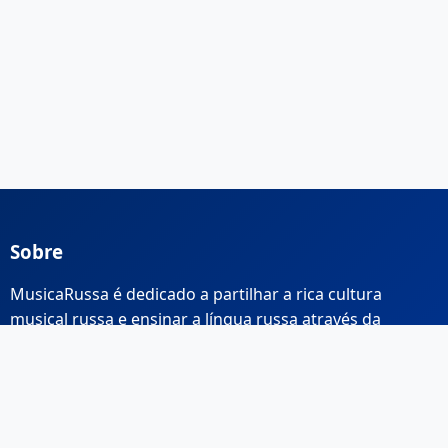
Sobre
MusicaRussa é dedicado a partilhar a rica cultura
musical russa e ensinar a língua russa através da
música.
Links Rápidos
Início