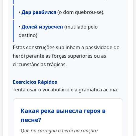
•
Дар разбился
(o dom quebrou-se).
•
Долей изувечен
(mutilado pelo
destino).
Estas construções sublinham a passividade do
herói perante as forças superiores ou as
circunstâncias trágicas.
Exercícios Rápidos
Tenta usar o vocabulário e a gramática acima:
Какая река вынесла героя в
песне?
Que rio carregou o herói na canção?