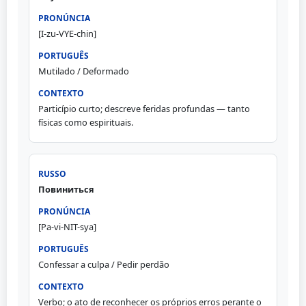
[I-zu-VYE-chin]
Mutilado / Deformado
Particípio curto; descreve feridas profundas — tanto
físicas como espirituais.
Повиниться
[Pa-vi-NIT-sya]
Confessar a culpa / Pedir perdão
Verbo; o ato de reconhecer os próprios erros perante o