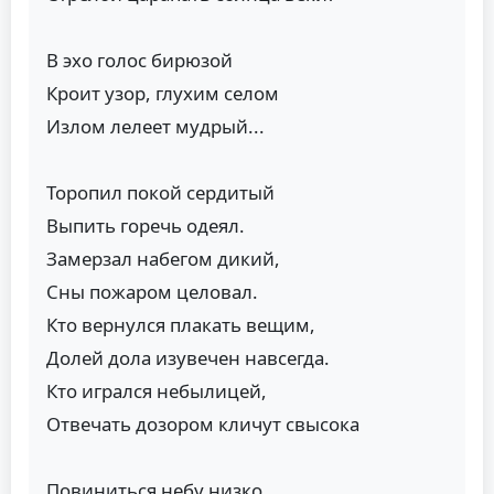
В эхо голос бирюзой
Кроит узор, глухим селом
Излом лелеет мудрый...
Торопил покой сердитый
Выпить горечь одеял.
Замерзал набегом дикий,
Сны пожаром целовал.
Кто вернулся плакать вещим,
Долей дола изувечен навсегда.
Кто игрался небылицей,
Отвечать дозором кличут свысока
Повиниться небу низко,