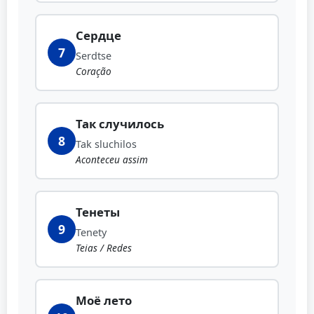
Сердце
7
Serdtse
Coração
Так случилось
8
Tak sluchilos
Aconteceu assim
Тенеты
9
Tenety
Teias / Redes
Моё лето