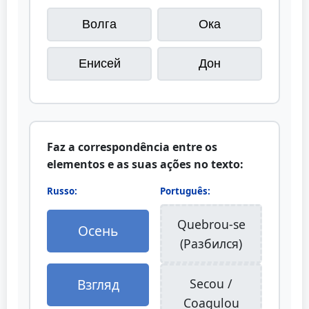
Волга
Ока
Енисей
Дон
Faz a correspondência entre os
elementos e as suas ações no texto:
Russo:
Português:
Quebrou-se
Осень
(Разбился)
Взгляд
Secou /
Coagulou