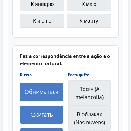
К январю
К маю
К июню
К марту
Faz a correspondência entre a ação e o
elemento natural:
Russo:
Português:
Тоску (A
Обниматься
melancolia)
Сжигать
В облаках
(Nas nuvens)