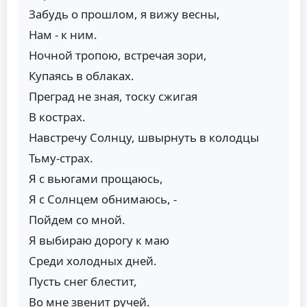
Забудь о прошлом, я вижу весны,
Нам - к ним.
Ночной тропою, встречая зори,
Купаясь в облаках.
Преград не зная, тоску сжигая
В кострах.
Навстречу Солнцу, швырнуть в колодцы
Тьму-страх.
Я с вьюгами прощаюсь,
Я с Солнцем обнимаюсь, -
Пойдем со мной.
Я выбираю дорогу к маю
Среди холодных дней.
Пусть снег блестит,
Во мне звенит ручей.