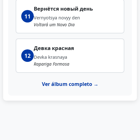
Вернётся новый день
11
Vernyotsya novyy den
Voltará um Novo Dia
Девка красная
12
Devka krasnaya
Rapariga Formosa
Ver álbum completo →