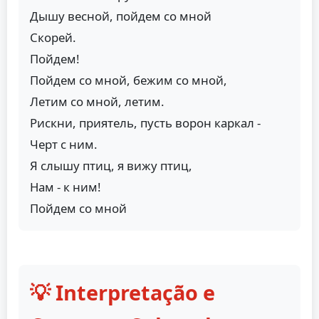
Дышу весной, пойдем со мной
Скорей.
Пойдем!
Пойдем со мной, бежим со мной,
Летим со мной, летим.
Рискни, приятель, пусть ворон каркал -
Черт с ним.
Я слышу птиц, я вижу птиц,
Нам - к ним!
Пойдем со мной
💡 Interpretação e