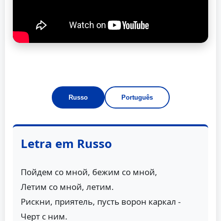
Russo
Português
Letra em Russo
Пойдем со мной, бежим со мной,
Летим со мной, летим.
Рискни, приятель, пусть ворон каркал -
Черт с ним.