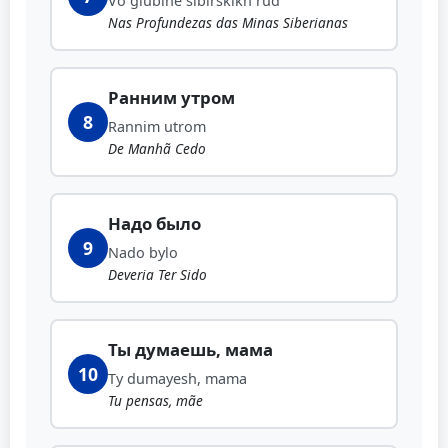
Vo glubine sibirskikh rud
Nas Profundezas das Minas Siberianas
Ранним утром
8
Rannim utrom
De Manhã Cedo
Надо было
9
Nado bylo
Deveria Ter Sido
Ты думаешь, мама
10
Ty dumayesh, mama
Tu pensas, mãe