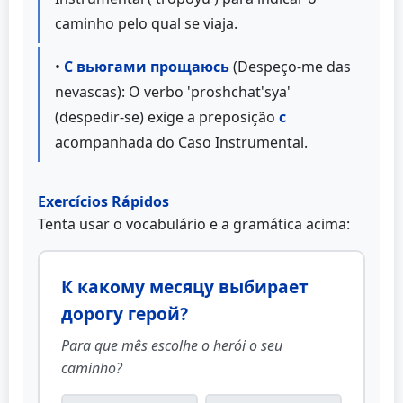
caminho pelo qual se viaja.
•
С вьюгами прощаюсь
(Despeço-me das
nevascas): O verbo 'proshchat'sya'
(despedir-se) exige a preposição
с
acompanhada do Caso Instrumental.
Exercícios Rápidos
Tenta usar o vocabulário e a gramática acima:
К какому месяцу выбирает
дорогу герой?
Para que mês escolhe o herói o seu
caminho?