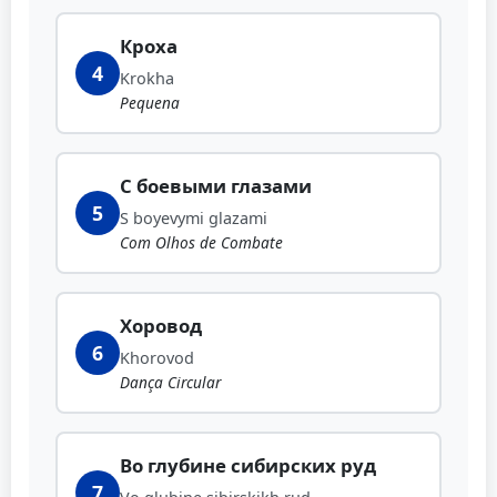
Кроха
4
Krokha
Pequena
С боевыми глазами
5
S boyevymi glazami
Com Olhos de Combate
Хоровод
6
Khorovod
Dança Circular
Во глубине сибирских руд
7