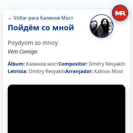
← Voltar para Калинов Мост
Пойдём со мной
Poydyom so mnoy
Vem Comigo
Álbum:
Калинов мост
Compositor:
Dmitry Revyakin
Letrista:
Dmitry Revyakin
Arranjador:
Kalinov Most