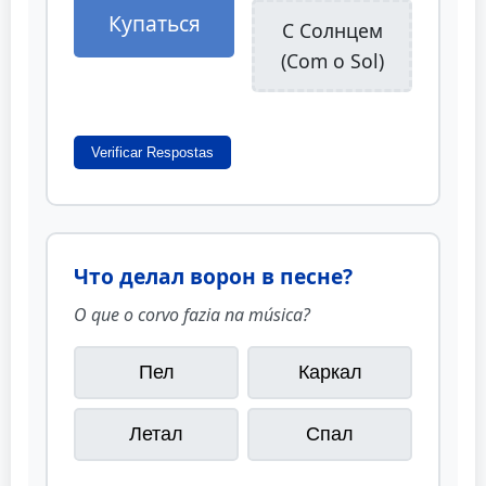
Купаться
С Солнцем
(Com o Sol)
Verificar Respostas
Что делал ворон в песне?
O que o corvo fazia na música?
Пел
Каркал
Летал
Спал