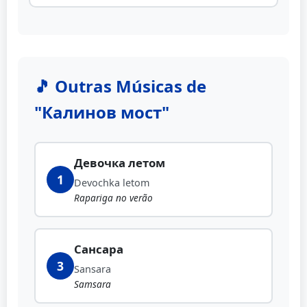
🎵 Outras Músicas de
"Калинов мост"
Девочка летом
1
Devochka letom
Rapariga no verão
Сансара
3
Sansara
Samsara