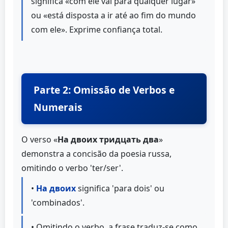
significa «com ele vai para qualquer lugar»
ou «está disposta a ir até ao fim do mundo
com ele». Exprime confiança total.
Parte 2: Omissão de Verbos e
Numerais
O verso «
На двоих тридцать два
»
demonstra a concisão da poesia russa,
omitindo o verbo 'ter/ser'.
•
На двоих
significa 'para dois' ou
'combinados'.
• Omitindo o verbo, a frase traduz-se como