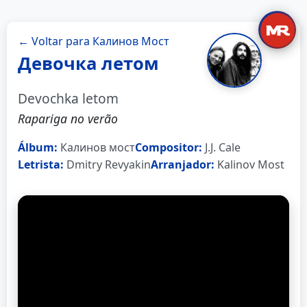
← Voltar para Калинов Мост
Девочка летом
Devochka letom
Rapariga no verão
Álbum:
Калинов мост
Compositor:
J.J. Cale
Letrista:
Dmitry Revyakin
Arranjador:
Kalinov Most