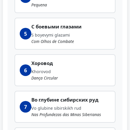
Pequena
С боевыми глазами
5
S boyevymi glazami
Com Olhos de Combate
Хоровод
6
Khorovod
Dança Circular
Во глубине сибирских руд
7
Vo glubine sibirskikh rud
Nas Profundezas das Minas Siberianas