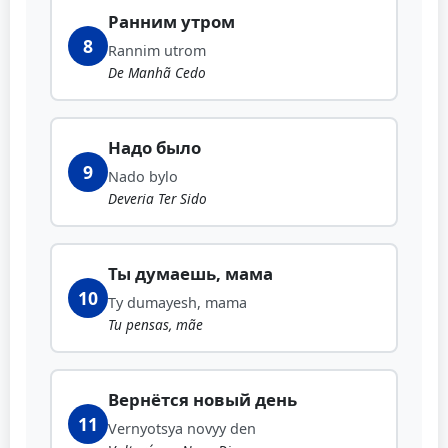
Ранним утром
8
Rannim utrom
De Manhã Cedo
Надо было
9
Nado bylo
Deveria Ter Sido
Ты думаешь, мама
10
Ty dumayesh, mama
Tu pensas, mãe
Вернётся новый день
11
Vernyotsya novyy den