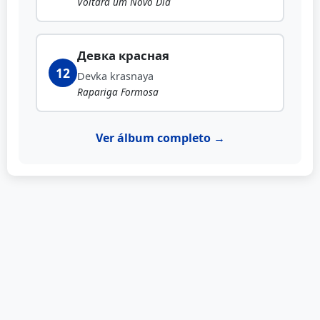
Voltará um Novo Dia
Девка красная
12
Devka krasnaya
Rapariga Formosa
Ver álbum completo →