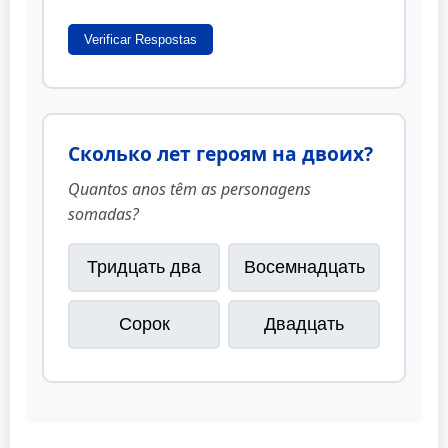
Verificar Respostas
Сколько лет героям на двоих?
Quantos anos têm as personagens
somadas?
Тридцать два
Восемнадцать
Сорок
Двадцать