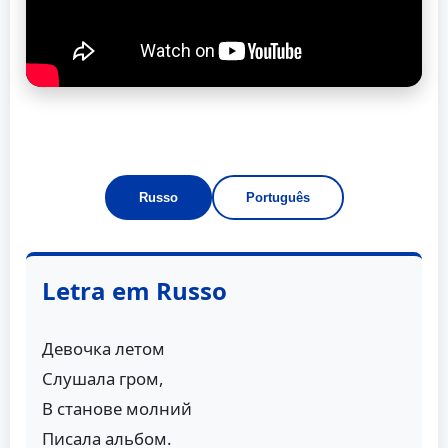
Russo
Português
Letra em Russo
Девочка летом
Слушала гром,
В станове молний
Писала альбом.