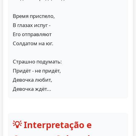
Время приспело,
В глазах испуг -
Его отправляют
Солдатом на юг.
Страшно подумать:
Придёт - не придёт,
Девочка любит,
Девочка ждёт...
💡 Interpretação e