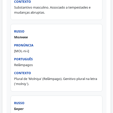
Substantivo masculino. Associado a tempestades e
mudanças abruptas.
Молнии
[MOL-ni-i]
Relâmpagos
Plural de 'Molniya' (Relâmpago). Genitivo plural na letra
('molniy').
Берег