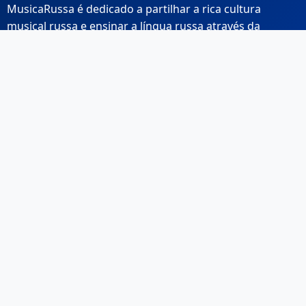
MusicaRussa é dedicado a partilhar a rica cultura
musical russa e ensinar a língua russa através da
música.
Links Rápidos
Início
Sobre Nós
Contacto
Email: info@musicarussa.com
Legal
Privacidade
Termos de Utilização