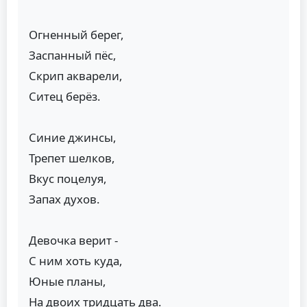
Огненный берег,
Заспанный пёс,
Скрип акварели,
Ситец берёз.
Синие джинсы,
Трепет шелков,
Вкус поцелуя,
Запах духов.
Девочка верит -
С ним хоть куда,
Юные планы,
На двоих тридцать два.