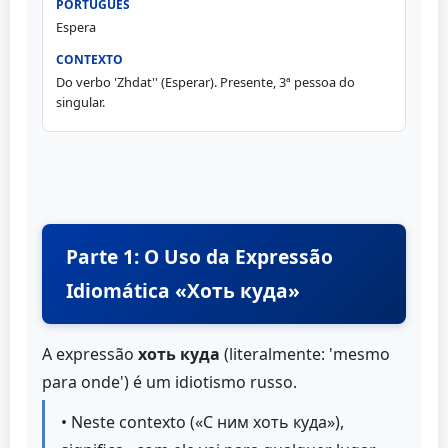
Espera
Do verbo 'Zhdat'' (Esperar). Presente, 3ª pessoa do
singular.
Parte 1: O Uso da Expressão
Idiomática «Хоть куда»
A expressão
хоть куда
(literalmente: 'mesmo
para onde') é um idiotismo russo.
• Neste contexto («С ним хоть куда»),