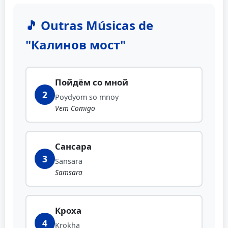
🎵 Outras Músicas de
"Калинов мост"
Пойдём со мной
2
Poydyom so mnoy
Vem Comigo
Сансара
3
Sansara
Samsara
Кроха
4
Krokha