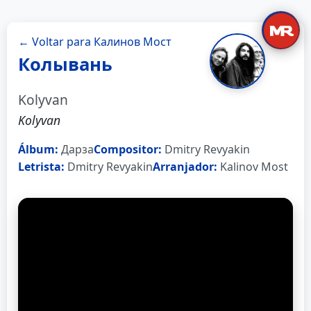
← Voltar para Калинов Мост
Колывань
Kolyvan
Kolyvan
Álbum:
Дарза
Compositor:
Dmitry Revyakin
Letrista:
Dmitry Revyakin
Arranjador:
Kalinov Most