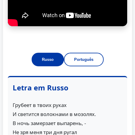
Russo
Português
Letra em Russo
Грубеет в твоих руках
И светится волокнами в мозолях.
В ночь замерзает выпарень, -
Не зря меня три дня ругал