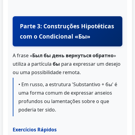
Parte 3: Construções Hipotéticas
com o Condicional «Бы»
A frase «
Был бы день вернуться обратно
»
utiliza a partícula
бы
para expressar um desejo
ou uma possibilidade remota.
• Em russo, a estrutura 'Substantivo + бы' é
uma forma comum de expressar anseios
profundos ou lamentações sobre o que
poderia ter sido.
Exercícios Rápidos