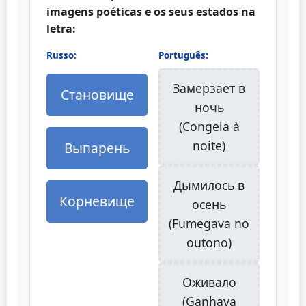
imagens poéticas e os seus estados na
letra:
Russo:
Português:
Замерзает в
Становище
ночь
(Congela à
noite)
Выпарень
Дымилось в
Корневище
осень
(Fumegava no
outono)
Оживало
(Ganhava