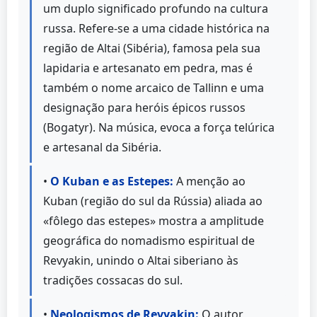
um duplo significado profundo na cultura
russa. Refere-se a uma cidade histórica na
região de Altai (Sibéria), famosa pela sua
lapidaria e artesanato em pedra, mas é
também o nome arcaico de Tallinn e uma
designação para heróis épicos russos
(Bogatyr). Na música, evoca a força telúrica
e artesanal da Sibéria.
•
O Kuban e as Estepes:
A menção ao
Kuban (região do sul da Rússia) aliada ao
«fôlego das estepes» mostra a amplitude
geográfica do nomadismo espiritual de
Revyakin, unindo o Altai siberiano às
tradições cossacas do sul.
•
Neologismos de Revyakin:
O autor