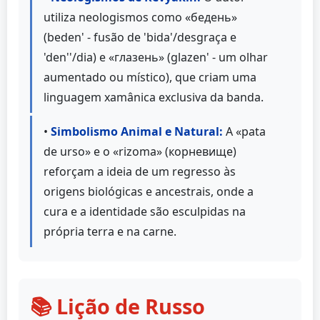
utiliza neologismos como «бедень»
(beden' - fusão de 'bida'/desgraça e
'den''/dia) e «глазень» (glazen' - um olhar
aumentado ou místico), que criam uma
linguagem xamânica exclusiva da banda.
•
Simbolismo Animal e Natural:
A «pata
de urso» e o «rizoma» (корневище)
reforçam a ideia de um regresso às
origens biológicas e ancestrais, onde a
cura e a identidade são esculpidas na
própria terra e na carne.
📚 Lição de Russo