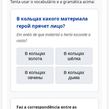
Tenta usar o vocabulário e a gramática acima:
В кольцах какого материала
герой прячет лицо?
Em anéis de que material o herói esconde o
rosto?
В кольцах
В кольцах
золота
шёлка
В кольцах
В кольцах
овчины
дыма
Faz a correspondência entre as