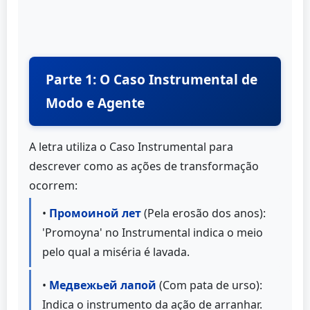
Parte 1: O Caso Instrumental de
Modo e Agente
A letra utiliza o Caso Instrumental para
descrever como as ações de transformação
ocorrem:
•
Промоиной лет
(Pela erosão dos anos):
'Promoyna' no Instrumental indica o meio
pelo qual a miséria é lavada.
•
Медвежьей лапой
(Com pata de urso):
Indica o instrumento da ação de arranhar.