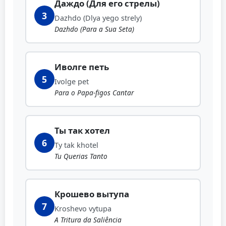
Даждо (Для его стрелы)
3
Dazhdo (Dlya yego strely)
Dazhdo (Para a Sua Seta)
Иволге петь
5
Ivolge pet
Para o Papa-figos Cantar
Ты так хотел
6
Ty tak khotel
Tu Querias Tanto
Крошево вытупа
7
Kroshevo vytupa
A Tritura da Saliência