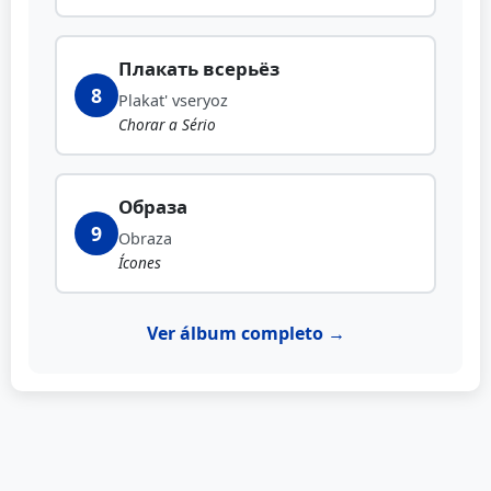
Плакать всерьёз
8
Plakat' vseryoz
Chorar a Sério
Образа
9
Obraza
Ícones
Ver álbum completo →