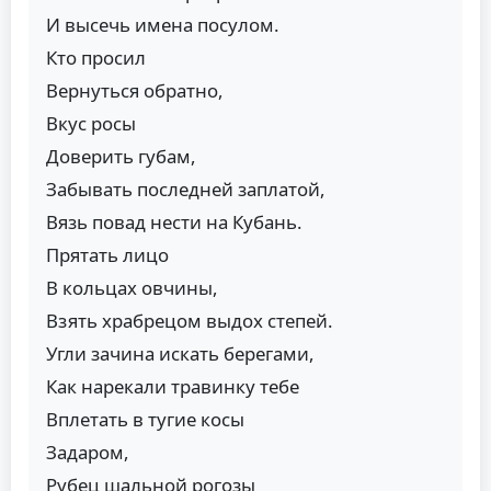
И высечь имена посулом.
Кто просил
Вернуться обратно,
Вкус росы
Доверить губам,
Забывать последней заплатой,
Вязь повад нести на Кубань.
Прятать лицо
В кольцах овчины,
Взять храбрецом выдох степей.
Угли зачина искать берегами,
Как нарекали травинку тебе
Вплетать в тугие косы
Задаром,
Рубец шальной рогозы