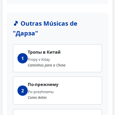
🎵 Outras Músicas de
"Дарза"
Тропы в Китай
1
Tropy v Kitay
Caminhos para a China
По-прежнему
2
Po-prezhnemu
Como Antes