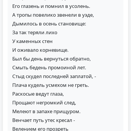
Его глазень и помнил в усолень.
А тропы повелико звенели в уэде,
Дымилось в осень становище:
За так теряли лихо
У каменных стен
И оживало корневище.
Был бы день вернуться обратно,
Смыть бедень промоиной лет.
Стыд скудел последней заплатой, -
Плача кудель усмехом не греть.
Раскосые ведут глаза,
Прощают негромкий след,
Мелеют в запахе прищуром.
Венчает путь утес кресал -
Велением его прозреть