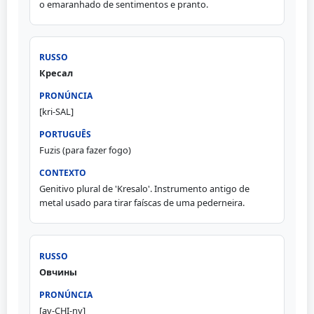
o emaranhado de sentimentos e pranto.
Кресал
[kri-SAL]
Fuzis (para fazer fogo)
Genitivo plural de 'Kresalo'. Instrumento antigo de
metal usado para tirar faíscas de uma pederneira.
Овчины
[av-CHI-ny]