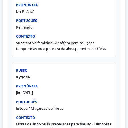
[za-PLA-ta]
Remendo
Substantivo feminino. Metáfora para soluções
temporárias ou a pobreza da alma perante a história.
Кудель
[ku-DYEL']
Estopa / Maçaroca de fibras
Fibras de linho ou lã preparadas para fiar; aqui simboliza