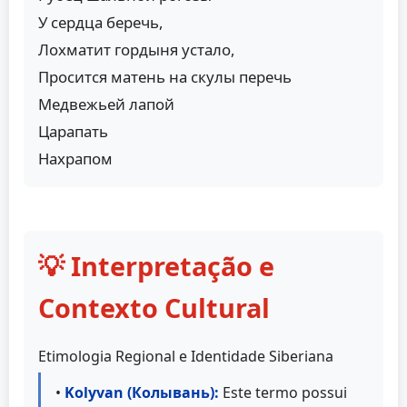
У сердца беречь,
Лохматит гордыня устало,
Просится матень на скулы перечь
Медвежьей лапой
Царапать
Нахрапом
💡 Interpretação e
Contexto Cultural
Etimologia Regional e Identidade Siberiana
•
Kolyvan (Колывань):
Este termo possui