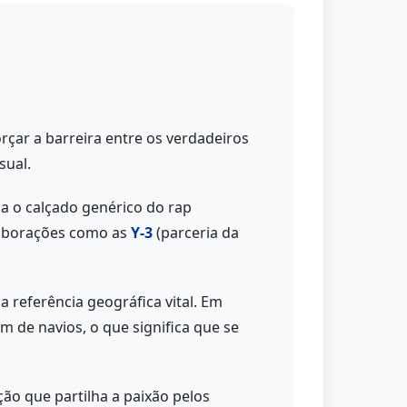
orçar a barreira entre os verdadeiros
sual.
a o calçado genérico do rap
laborações como as
Y-3
(parceria da
 referência geográfica vital. Em
 de navios, o que significa que se
o que partilha a paixão pelos