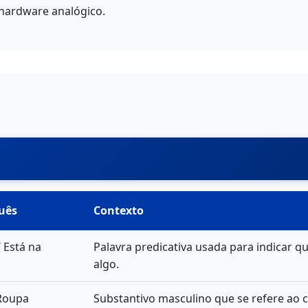
 hardware analógico.
uês
Contexto
/ Está na
Palavra predicativa usada para indicar 
algo.
 Roupa
Substantivo masculino que se refere ao 