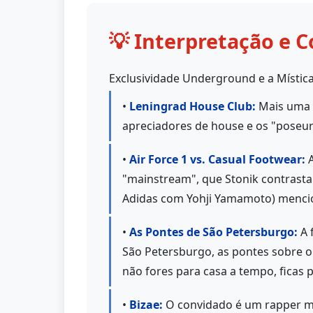
💡 Interpretação e C
Exclusividade Underground e a Místic
•
Leningrad House Club:
Mais uma v
apreciadores de house e os "poseurs
•
Air Force 1 vs. Casual Footwear:
A
"mainstream", que Stonik contrast
Adidas com Yohji Yamamoto) mencio
•
As Pontes de São Petersburgo:
A 
São Petersburgo, as pontes sobre o 
não fores para casa a tempo, ficas 
•
Bizae:
O convidado é um rapper ma