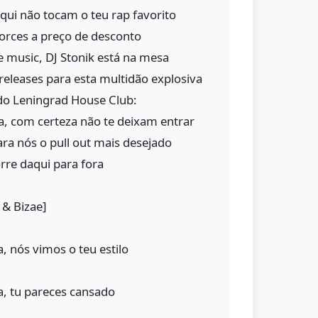
aqui não tocam o teu rap favorito
orces a preço de desconto
e music, DJ Stonik está na mesa
eleases para esta multidão explosiva
 do Leningrad House Club:
a, com certeza não te deixam entrar
ara nós o pull out mais desejado
orre daqui para fora
 & Bizae]
a, nós vimos o teu estilo
sa, tu pareces cansado