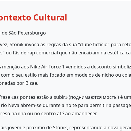
ontexto Cultural
a de São Petersburgo
ez, Stonik invoca as regras da sua "clube fictício" para ref
" ou fãs de rap comercial que não encaixam na estética ca
 menção aos Nike Air Force 1 vendidos a desconto simboliz
a com o seu estilo mais focado em modelos de nicho ou co
nadas por Bizae.
frase «as pontes estão a subir» (поднимаются мосты) é uma
rio Neva abrem-se durante a noite para permitir a passagem
preso na ilha ou no centro até ao amanhecer.
is jovem e próximo de Stonik, representando a nova geraçã