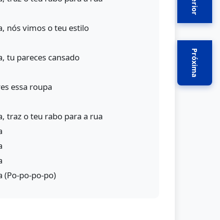
Anterior
a, nós vimos o teu estilo
Próxima
sa, tu pareces cansado
es essa roupa
a, traz o teu rabo para a rua
a
a
a
a (Po-po-po-po)