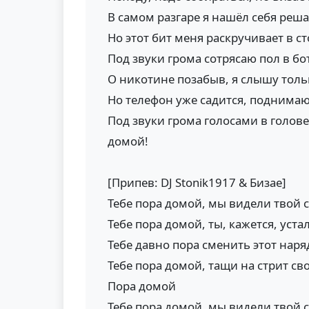
В самом разгаре я нашёл себя ре
Но этот бит меня раскручивает в с
Под звуки грома сотрясаю пол в бо
О никотине позабыв, я слышу тольк
Но телефон уже садится, поднима
Под звуки грома голосами в голове
домой!
[Припев: DJ Stonik1917 & Бизае]
Тебе пора домой, мы видели твой 
Тебе пора домой, ты, кажется, уста
Тебе давно пора сменить этот наря
Тебе пора домой, тащи на стрит св
Пора домой
Тебе пора домой, мы видели твой 