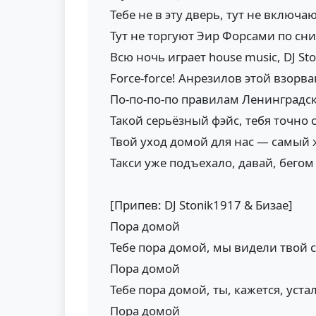
Тебе не в эту дверь, тут не включ
Тут не торгуют Эир Форсами по сн
Всю ночь играет house music, DJ Sto
Force-force! Анрезилов этой взорв
По-по-по-по правилам Ленинградск
Такой серьёзный фэйс, тебя точно 
Твой уход домой для нас — самый 
Такси уже подъехало, давай, бегом
[Припев: DJ Stonik1917 & Бизае]
Пора домой
Тебе пора домой, мы видели твой 
Пора домой
Тебе пора домой, ты, кажется, уста
Пора домой