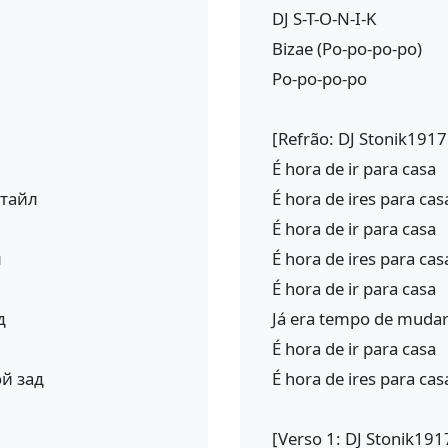
DJ S-T-O-N-I-K
Bizae (Po-po-po-po)
Po-po-po-po
[Refrão: DJ Stonik1917
É hora de ir para casa
стайл
É hora de ires para cas
É hora de ir para casa
л
É hora de ires para ca
É hora de ir para casa
д
Já era tempo de mudar
É hora de ir para casa
ой зад
É hora de ires para cas
[Verso 1: DJ Stonik191