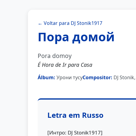
← Voltar para DJ Stonik1917
Пора домой
Pora domoy
É Hora de Ir para Casa
Álbum:
Урони тусу
Compositor:
DJ Stonik
Letra em Russo
[Интро: DJ Stonik1917]