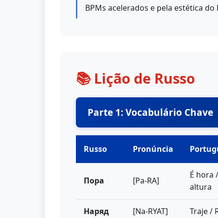
BPMs acelerados e pela estética do
📚 Lição de Russo
Parte 1: Vocabulário Chave
Russo
Pronúncia
Portug
É hora 
Пора
[Pa-RA]
altura
Наряд
[Na-RYAT]
Traje /