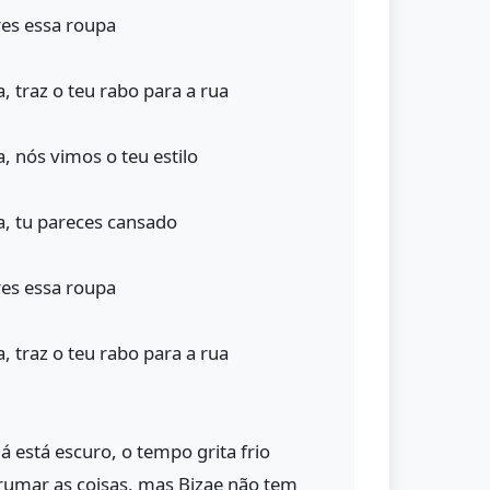
es essa roupa
a, traz o teu rabo para a rua
a, nós vimos o teu estilo
sa, tu pareces cansado
es essa roupa
a, traz o teu rabo para a rua
já está escuro, o tempo grita frio
arrumar as coisas, mas Bizae não tem