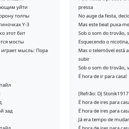
шающим уйти
pressa
торону толпы
No auge da festa, decid
тиночках Y-3
Mas este beat puxa-me 
о этот бит
Sob o som do trovão, 
ются мосты
Esquecendo o nicotina,
 играет мысль: Пора
Mas o telemóvel está a 
subir
Sob o som do trovão, 
É hora de ir para casa!
стайл
л
[Refrão: DJ Stonik1917
д
É hora de ires para cas
ой зад
É hora de ires para ca
Já era tempo de mudar
стайл
É hora de ires para cas