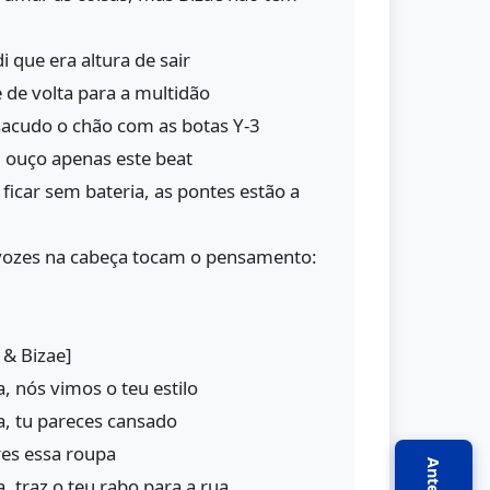
i que era altura de sair
de volta para a multidão
sacudo o chão com as botas Y-3
 ouço apenas este beat
ficar sem bateria, as pontes estão a
vozes na cabeça tocam o pensamento:
 & Bizae]
a, nós vimos o teu estilo
sa, tu pareces cansado
es essa roupa
a, traz o teu rabo para a rua