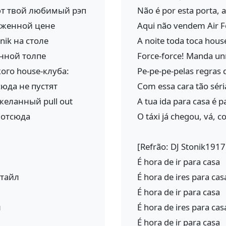
ают твой любимый рэп
Não é por esta porta, 
иженной цене
Aqui não vendem Air F
nik на столе
A noite toda toca hous
анной толпе
Force-force! Manda unr
ого house-клуба:
Pe-pe-pe-pelas regras
сюда не пустят
Com essa cara tão séri
желанный pull out
A tua ida para casa é p
 отсюда
O táxi já chegou, vá, c
[Refrão: DJ Stonik1917
É hora de ir para casa
стайл
É hora de ires para cas
É hora de ir para casa
л
É hora de ires para ca
É hora de ir para casa