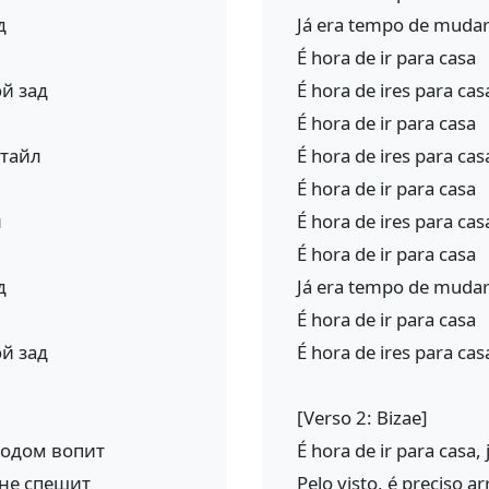
д
Já era tempo de mudar
É hora de ir para casa
ой зад
É hora de ires para cas
É hora de ir para casa
стайл
É hora de ires para cas
É hora de ir para casa
л
É hora de ires para ca
É hora de ir para casa
д
Já era tempo de mudar
É hora de ir para casa
ой зад
É hora de ires para cas
[Verso 2: Bizae]
лодом вопит
É hora de ir para casa, 
 не спешит
Pelo visto, é preciso 