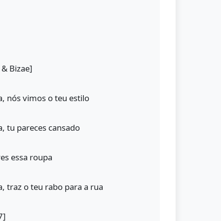
 & Bizae]
a, nós vimos o teu estilo
sa, tu pareces cansado
es essa roupa
a, traz o teu rabo para a rua
7]