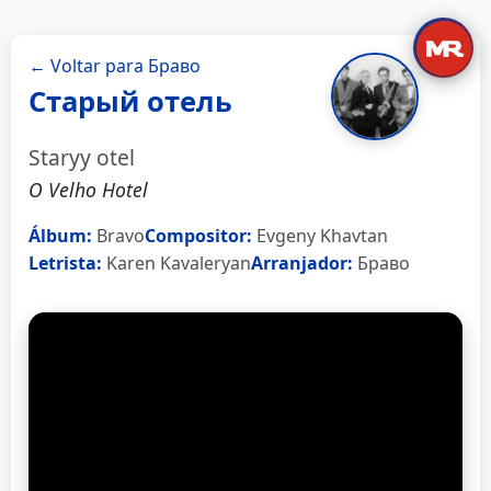
← Voltar para Браво
Старый отель
Staryy otel
O Velho Hotel
Álbum:
Bravo
Compositor:
Evgeny Khavtan
Letrista:
Karen Kavaleryan
Arranjador:
Браво