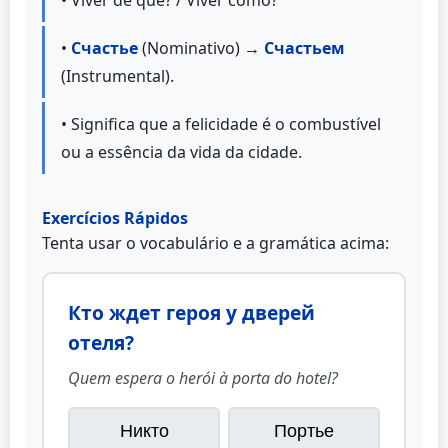
• Viver de quê? / Viver como?
•
Счастье
(Nominativo) →
Счастьем
(Instrumental).
• Significa que a felicidade é o combustível
ou a essência da vida da cidade.
Exercícios Rápidos
Tenta usar o vocabulário e a gramática acima:
Кто ждет героя у дверей
отеля?
Quem espera o herói à porta do hotel?
Никто
Портье