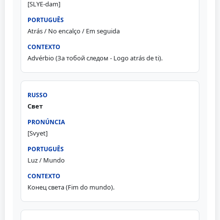
[SLYE-dam]
Atrás / No encalço / Em seguida
Advérbio (За тобой следом - Logo atrás de ti).
Свет
[Svyet]
Luz / Mundo
Конец света (Fim do mundo).