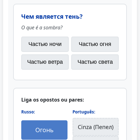
Чем является тень?
O que é a sombra?
Частью ночи
Частью огня
Частью ветра
Частью света
Liga os opostos ou pares:
Russo:
Português:
Cinza (Пепел)
Огонь