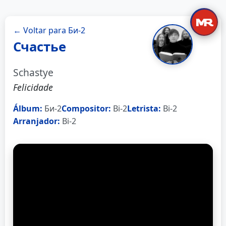
← Voltar para Би-2
Счастье
Schastye
Felicidade
Álbum:
Би-2
Compositor:
Bi-2
Letrista:
Bi-2
Arranjador:
Bi-2