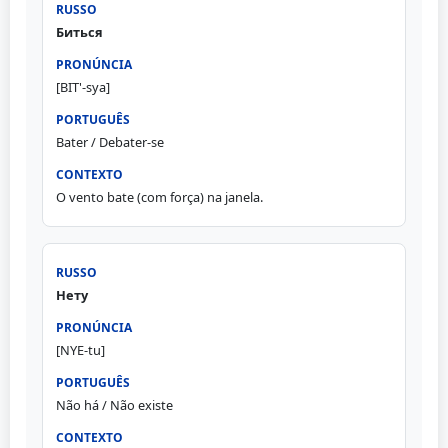
Биться
[BIT'-sya]
Bater / Debater-se
O vento bate (com força) na janela.
Нету
[NYE-tu]
Não há / Não existe