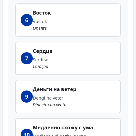
Восток
6
Vostok
Oriente
Сердце
7
Serdtse
Coração
Деньги на ветер
9
Dengi na veter
Dinheiro ao vento
Медленно схожу с ума
10