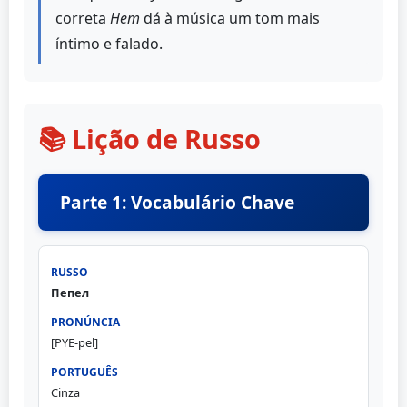
correta
Нет
dá à música um tom mais
íntimo e falado.
📚 Lição de Russo
Parte 1: Vocabulário Chave
Пепел
[PYE-pel]
Cinza