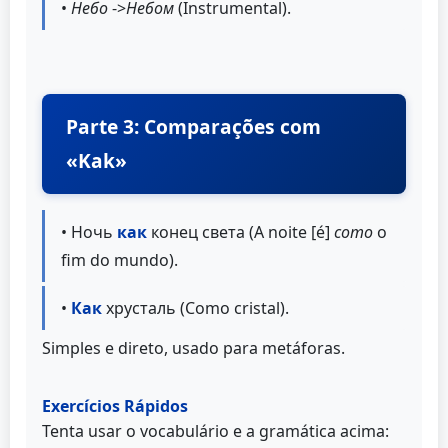
•
Небо
->
Небом
(Instrumental).
Parte 3: Comparações com
«Kak»
• Ночь
как
конец света (A noite [é]
como
o
fim do mundo).
•
Как
хрусталь (Como cristal).
Simples e direto, usado para metáforas.
Exercícios Rápidos
Tenta usar o vocabulário e a gramática acima: