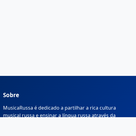
Sobre
MusicaRussa é dedicado a partilhar a rica cultura
musical russa e ensinar a língua russa através da
música.