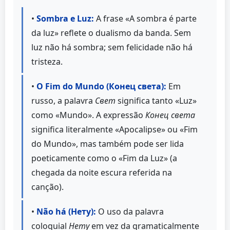
•
Sombra e Luz:
A frase «A sombra é parte
da luz» reflete o dualismo da banda. Sem
luz não há sombra; sem felicidade não há
tristeza.
•
O Fim do Mundo (Конец света):
Em
russo, a palavra
Свет
significa tanto «Luz»
como «Mundo». A expressão
Конец света
significa literalmente «Apocalipse» ou «Fim
do Mundo», mas também pode ser lida
poeticamente como o «Fim da Luz» (a
chegada da noite escura referida na
canção).
•
Não há (Нету):
O uso da palavra
coloquial
Нету
em vez da gramaticalmente