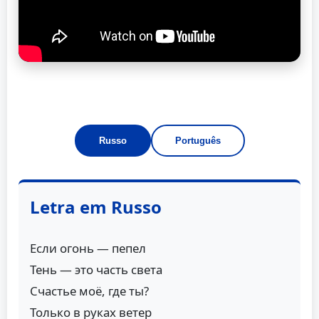
Russo
Português
Letra em Russo
Если огонь — пепел
Тень — это часть света
Счастье моё, где ты?
Только в руках ветер