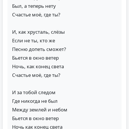
Был, а теперь нету
Счастье моё, где ты?
И, как хрусталь, слёзы
Если не ты, кто же
Песню допеть сможет?
Бьется в окно ветер
Ночь, как конец света
Счастье моё, где ты?
И за тобой следом
Где никогда не был
Между землей и небом
Бьется в окно ветер
Ночь как конец света