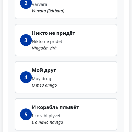
2
Varvara
Varvara (Bárbara)
Никто не придёт
3
Nikto ne pridet
Ninguém virá
Мой друг
4
Moy drug
O meu amigo
И корабль плывёт
5
I korabl plyvet
E o navio navega