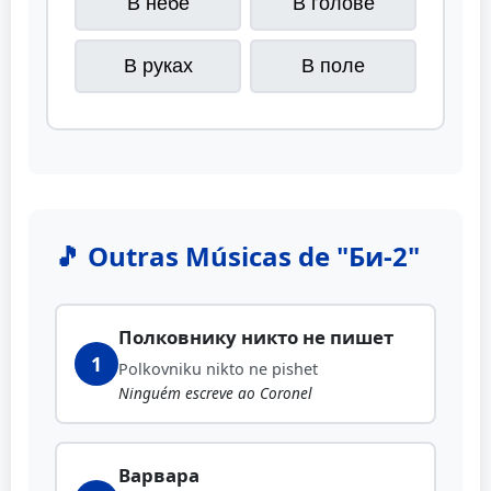
В небе
В голове
В руках
В поле
🎵 Outras Músicas de "Би-2"
Полковнику никто не пишет
1
Polkovniku nikto ne pishet
Ninguém escreve ao Coronel
Варвара