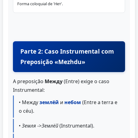
Forma coloquial de 'Нет'.
Parte 2: Caso Instrumental com
Preposição «Mezhdu»
A preposição
Между
(Entre) exige o caso
Instrumental:
• Между
землёй
и
небом
(Entre a terra e
o céu).
•
Земля
->
Землёй
(Instrumental).