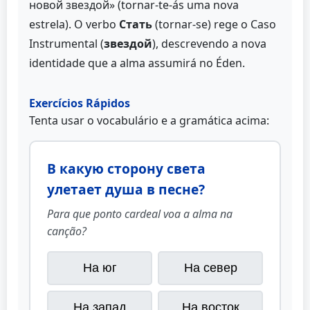
новой звездой» (tornar-te-ás uma nova
estrela). O verbo
Стать
(tornar-se) rege o Caso
Instrumental (
звездой
), descrevendo a nova
identidade que a alma assumirá no Éden.
Exercícios Rápidos
Tenta usar o vocabulário e a gramática acima:
В какую сторону света
улетает душа в песне?
Para que ponto cardeal voa a alma na
canção?
На юг
На север
На запад
На восток