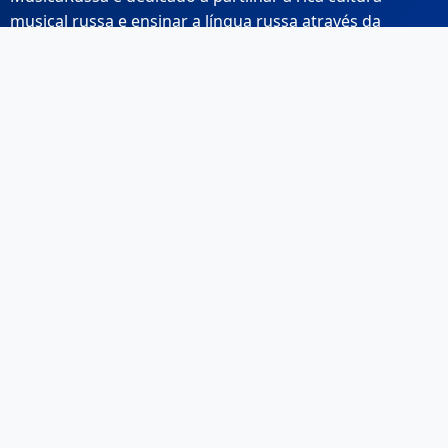
musical russa e ensinar a língua russa através da
música.
Links Rápidos
Início
Sobre Nós
Contacto
Email: info@musicarussa.com
Legal
Privacidade
Termos de Utilização