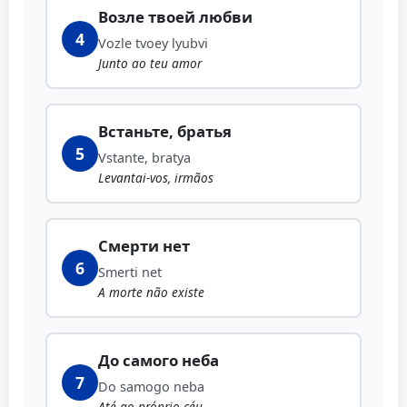
Возле твоей любви
4
Vozle tvoey lyubvi
Junto ao teu amor
Встаньте, братья
5
Vstante, bratya
Levantai-vos, irmãos
Смерти нет
6
Smerti net
A morte não existe
До самого неба
7
Do samogo neba
Até ao próprio céu