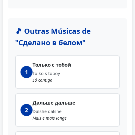
🎵 Outras Músicas de
"Сделано в белом"
Только с тобой
1
Tolko s toboy
Só contigo
Дальше дальше
2
Dalshe dalshe
Mais e mais longe