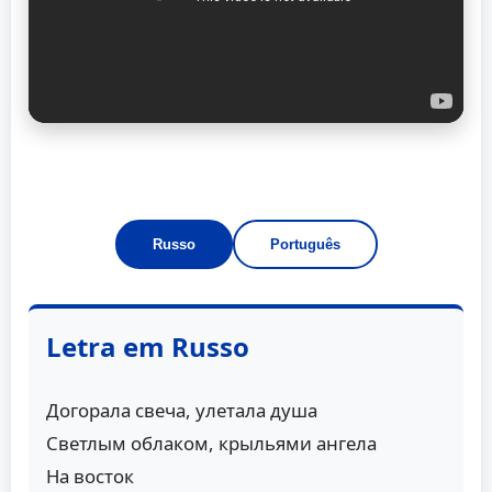
Russo
Português
Letra em Russo
Догорала свеча, улетала душа
Светлым облаком, крыльями ангела
На восток