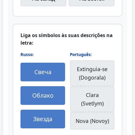
Liga os símbolos às suas descrições na
letra:
Russo:
Português:
Extinguia-se
Свеча
(Dogorala)
Облако
Clara
(Svetlym)
Звезда
Nova (Novoy)