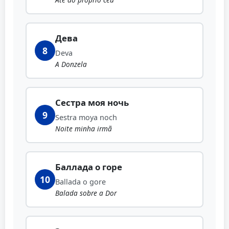
Дева
8
Deva
A Donzela
Сестра моя ночь
9
Sestra moya noch
Noite minha irmã
Баллада о горе
10
Ballada o gore
Balada sobre a Dor