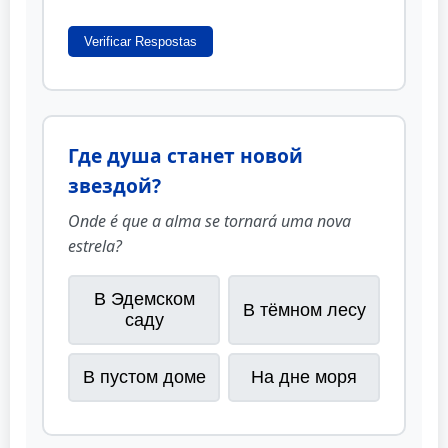
Verificar Respostas
Где душа станет новой
звездой?
Onde é que a alma se tornará uma nova
estrela?
В Эдемском
В тёмном лесу
саду
В пустом доме
На дне моря