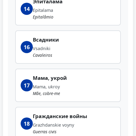
Эпиталама
14
Epitalama
Epitalâmio
Всадники
16
Vsadniki
Cavaleiros
Мама, укрой
17
Mama, ukroy
Mãe, cobre-me
Гражданские войны
18
Grazhdanskie voyny
Guerras civis