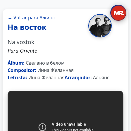
← Voltar para Альянс
На восток
Na vostok
Para Oriente
Álbum:
Сделано в белом
Compositor:
Инна Желанная
Letrista:
Инна Желанная
Arranjador:
Альянс