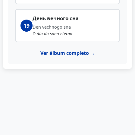
День вечного сна
19
Den vechnogo sna
O dia do sono eterno
Ver álbum completo →