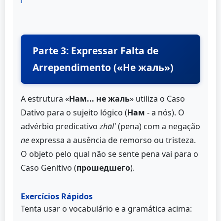
Parte 3: Expressar Falta de
Arrependimento («Не жаль»)
A estrutura «
Нам... не жаль
» utiliza o Caso
Dativo para o sujeito lógico (
Нам
- a nós). O
advérbio predicativo
zhāl'
(pena) com a negação
ne
expressa a ausência de remorso ou tristeza.
O objeto pelo qual não se sente pena vai para o
Caso Genitivo (
прошедшего
).
Exercícios Rápidos
Tenta usar o vocabulário e a gramática acima: