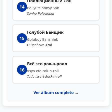
Поллюционный Сон
14
Pollyutsionnyy Son
Sonho Polucional
Голубой Банщик
15
Goluboy Banshhik
O Banheiro Azul
Всё это рок-н-ролл
16
Vsyo eto rok-n-roll
Tudo isso é Rock-n-roll
Ver álbum completo →