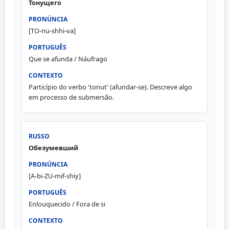
Тонущего
[TO-nu-shhi-va]
Que se afunda / Náufrago
Particípio do verbo 'tonut' (afundar-se). Descreve algo
em processo de submersão.
Обезумевший
[A-bi-ZU-mif-shiy]
Enlouquecido / Fora de si