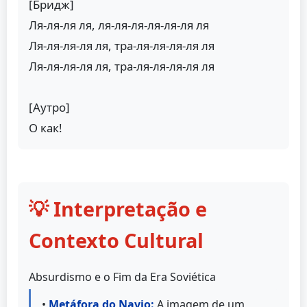
[Бридж]
Ля-ля-ля ля, ля-ля-ля-ля-ля-ля ля
Ля-ля-ля-ля ля, тра-ля-ля-ля-ля ля
Ля-ля-ля-ля ля, тра-ля-ля-ля-ля ля
[Аутро]
О как!
💡 Interpretação e
Contexto Cultural
Absurdismo e o Fim da Era Soviética
•
Metáfora do Navio:
A imagem de um