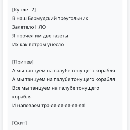
[Куплет 2]
В наш Бермудский треугольник
Залетело НЛО
Я прочёл им две газеты
Их как ветром унесло
[Припев]
А мы танцуем на палубе тонущего корабля
А мы танцуем на палубе тонущего корабля
Все мы танцуем на палубе тонущего
корабля
И напеваем тра-ля-ля-ля-ля-ля!
[Скит]