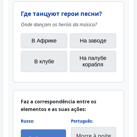
Где танцуют герои песни?
Onde dançam os heróis da música?
В Африке
На заводе
На палубе
В клубе
корабля
Faz a correspondência entre os
elementos e as suas ações:
Russo:
Português:
Morre à noite