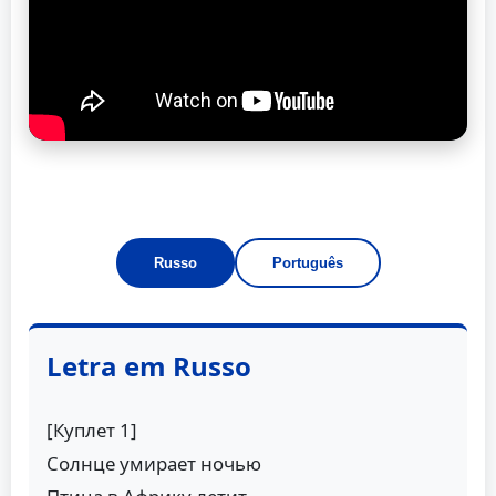
Russo
Português
Letra em Russo
[Куплет 1]
Солнце умирает ночью