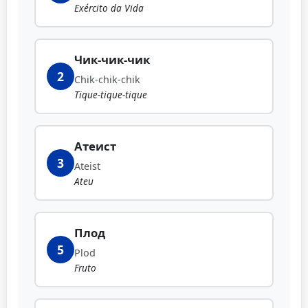
Exército da Vida
Чик-чик-чик
2
Chik-chik-chik
Tique-tique-tique
Атеист
3
Ateist
Ateu
Плод
5
Plod
Fruto