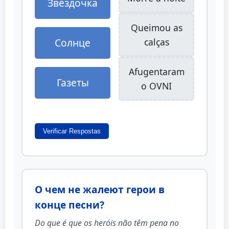
Звёздочка
Queimou as
Солнце
calças
Afugentaram
Газеты
o OVNI
Verificar Respostas
О чем не жалеют герои в
конце песни?
Do que é que os heróis não têm pena no