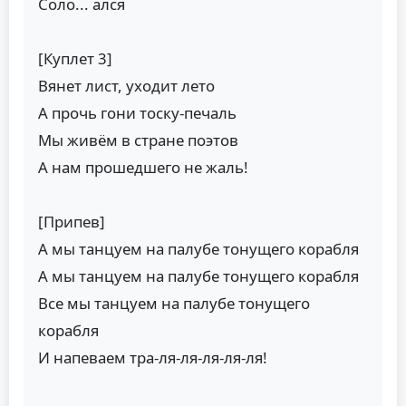
Соло... ался
[Куплет 3]
Вянет лист, уходит лето
А прочь гони тоску-печаль
Мы живём в стране поэтов
А нам прошедшего не жаль!
[Припев]
А мы танцуем на палубе тонущего корабля
А мы танцуем на палубе тонущего корабля
Все мы танцуем на палубе тонущего
корабля
И напеваем тра-ля-ля-ля-ля-ля!