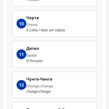
Черта
10
Cherta
A Linha / Nem um Cabelo
Дятел
11
Dyatel
O Pica-pau
Чунга-Чанга
13
Chunga-Changa
Chunga-Changa