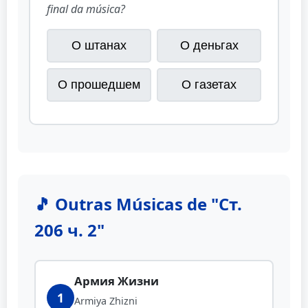
final da música?
О штанах
О деньгах
О прошедшем
О газетах
🎵 Outras Músicas de "Ст.
206 ч. 2"
Армия Жизни
1
Armiya Zhizni