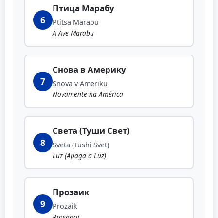
Птица Марабу
6
Ptitsa Marabu
A Ave Marabu
Снова в Америку
7
Snova v Ameriku
Novamente na América
Света (Туши Свет)
8
Sveta (Tushi Svet)
Luz (Apaga a Luz)
Прозаик
9
Prozaik
Prosador