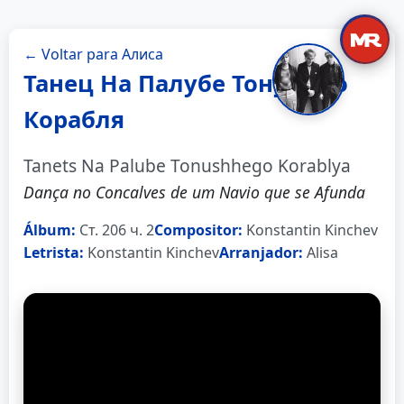
← Voltar para Алиса
Танец На Палубе Тонущего
Корабля
Tanets Na Palube Tonushhego Korablya
Dança no Concalves de um Navio que se Afunda
Álbum:
Ст. 206 ч. 2
Compositor:
Konstantin Kinchev
Letrista:
Konstantin Kinchev
Arranjador:
Alisa