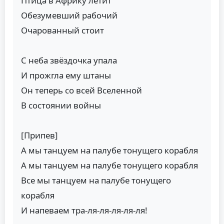
Птица в Африку летит
Обезумевший рабочий
Очарованный стоит
С неба звёздочка упала
И прожгла ему штаны
Он теперь со всей Вселенной
В состоянии войны
[Припев]
А мы танцуем на палубе тонущего корабля
А мы танцуем на палубе тонущего корабля
Все мы танцуем на палубе тонущего
корабля
И напеваем тра-ля-ля-ля-ля-ля!