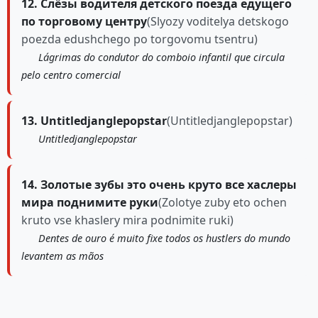
12. Слёзы водителя детского поезда едущего
по торговому центру
(Slyozy voditelya detskogo
poezda edushchego po torgovomu tsentru)
Lágrimas do condutor do comboio infantil que circula
pelo centro comercial
13. Untitledjanglepopstar
(Untitledjanglepopstar)
Untitledjanglepopstar
14. Золотые зубы это очень круто все хаслеры
мира поднимите руки
(Zolotye zuby eto ochen
kruto vse khaslery mira podnimite ruki)
Dentes de ouro é muito fixe todos os hustlers do mundo
levantem as mãos