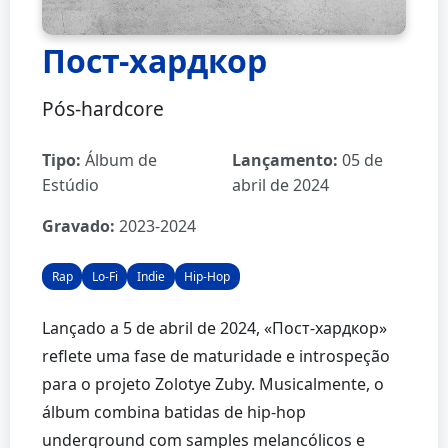
Пост-хардкор
Pós-hardcore
Tipo:
Álbum de
Lançamento:
05 de
Estúdio
abril de 2024
Gravado:
2023-2024
Rap
Lo-Fi
Indie
Hip-Hop
Lançado a 5 de abril de 2024, «Пост-хардкор»
reflete uma fase de maturidade e introspeção
para o projeto Zolotye Zuby. Musicalmente, o
álbum combina batidas de hip-hop
underground com samples melancólicos e