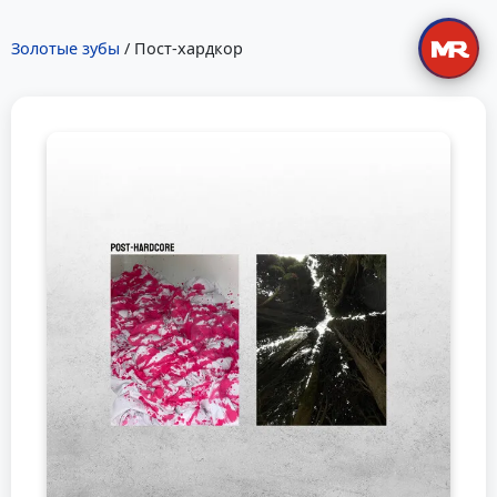
Золотые зубы
/ Пост-хардкор