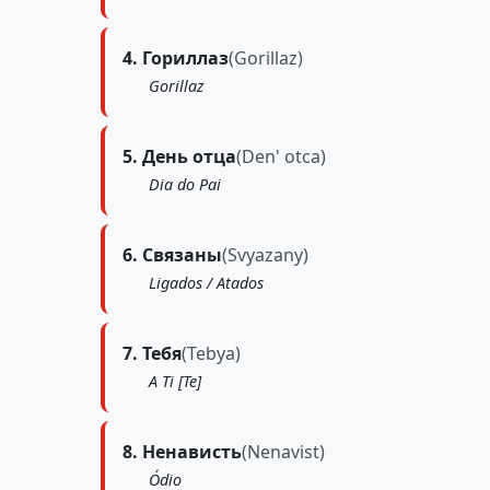
4. Гориллаз
(Gorillaz)
Gorillaz
5. День отца
(Den' otca)
Dia do Pai
6. Связаны
(Svyazany)
Ligados / Atados
7. Тебя
(Tebya)
A Ti [Te]
8. Ненависть
(Nenavist)
Ódio