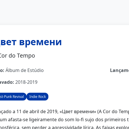
вет времени
Cor do Tempo
o:
Álbum de Estúdio
Lançam
avado:
2018-2019
st-Punk Revival
Indie Rock
çado a 11 de abril de 2019, «Цвет времени» (A Cor do Tem
um afasta-se ligeiramente do som lo-fi sujo dos primeiro
osférica, sem perder a agressividade lírica. As faixas explo