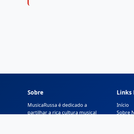
Sobre
Links
MusicaRussa é dedicado a
Início
partilhar a rica cultura musical
Sobre 
russa e ensinar a língua russa
através da música.