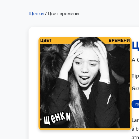
Щенки
/ Цвет времени
Ц
A 
Tip
Gr
Po
Lan
álb
atm