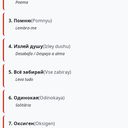
Poema
3. Помню
(Pomnyu)
Lembro-me
4. Излей душу
(Izley dushu)
Desabafa / Despeja a alma
5. Всё забирай
(Vse zabiray)
Leva tudo
6. Одинокая
(Odinokaya)
Solitária
7. Оксиген
(Oksigen)