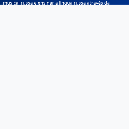
musical russa e ensinar a língua russa através da
música.
Links Rápidos
Início
Sobre Nós
Contacto
Email: info@musicarussa.com
Legal
Privacidade
Termos de Utilização