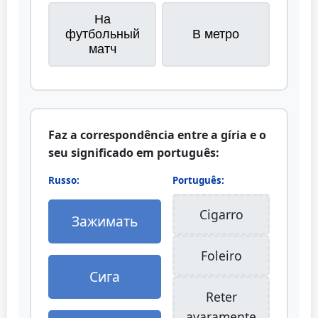
На
футбольный
В метро
матч
Faz a correspondência entre a gíria e o
seu significado em português:
Russo:
Português:
Cigarro
Зажимать
Foleiro
Сига
Reter
avaramente