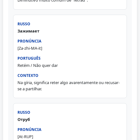
Diminutivo muito comum de 'Tetrad''.
Зажимает
[Za-zhi-MA-it]
Retém / Não quer dar
Na gíria, significa reter algo avarentamente ou recusar-
se a partilhar.
Отруб
[At-RUP]