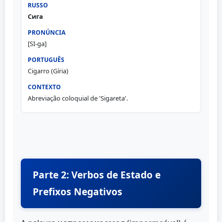
Сига
[SI-ga]
Cigarro (Gíria)
Abreviação coloquial de 'Sigareta'.
Parte 2: Verbos de Estado e
Prefixos Negativos