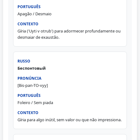
Apagão / Desmaio
Gíria ('Uyti v otrub') para adormecer profundamente ou
desmaiar de exaustão.
Беспонтовый
[Bis-pan-TO-vyy]
Foleiro / Sem piada
Gíria para algo inútil, sem valor ou que não impressiona.