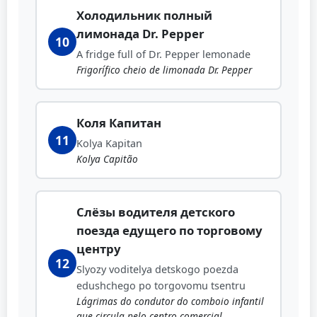
Холодильник полный
лимонада Dr. Pepper
10
A fridge full of Dr. Pepper lemonade
Frigorífico cheio de limonada Dr. Pepper
Коля Капитан
11
Kolya Kapitan
Kolya Capitão
Слёзы водителя детского
поезда едущего по торговому
центру
12
Slyozy voditelya detskogo poezda
edushchego po torgovomu tsentru
Lágrimas do condutor do comboio infantil
que circula pelo centro comercial