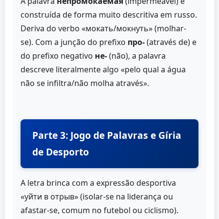
A palavra
непромокаемая
(impermeável) é
construída de forma muito descritiva em russo.
Deriva do verbo «мокать/мокнуть» (molhar-
se). Com a junção do prefixo
про-
(através de) e
do prefixo negativo
не-
(não), a palavra
descreve literalmente algo «pelo qual a água
não se infiltra/não molha através».
Parte 3: Jogo de Palavras e Gíria
de Desporto
A letra brinca com a expressão desportiva
«уйти в отрыв» (isolar-se na liderança ou
afastar-se, comum no futebol ou ciclismo).