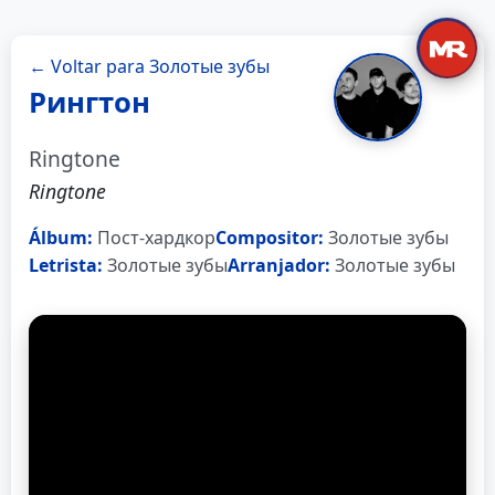
← Voltar para Золотые зубы
Рингтон
Ringtone
Ringtone
Álbum:
Пост-хардкор
Compositor:
Золотые зубы
Letrista:
Золотые зубы
Arranjador:
Золотые зубы