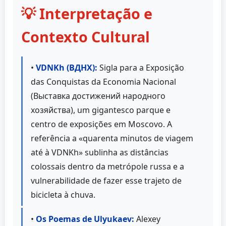
💡 Interpretação e
Contexto Cultural
•
VDNKh (ВДНХ):
Sigla para a Exposição
das Conquistas da Economia Nacional
(Выставка достижений народного
хозяйства), um gigantesco parque e
centro de exposições em Moscovo. A
referência a «quarenta minutos de viagem
até à VDNKh» sublinha as distâncias
colossais dentro da metrópole russa e a
vulnerabilidade de fazer esse trajeto de
bicicleta à chuva.
•
Os Poemas de Ulyukaev:
Alexey