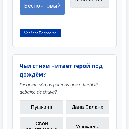
Беспонтовый
Verificar Respostas
Чьи стихи читает герой под
дождём?
De quem são os poemas que o herói lê
debaixo de chuva?
Пушкина
Дана Балана
Свои
Улюкаева