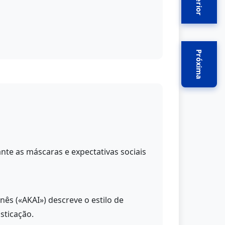
Anterior
Próxima
te as máscaras e expectativas sociais
ês («AKAI») descreve o estilo de
isticação.