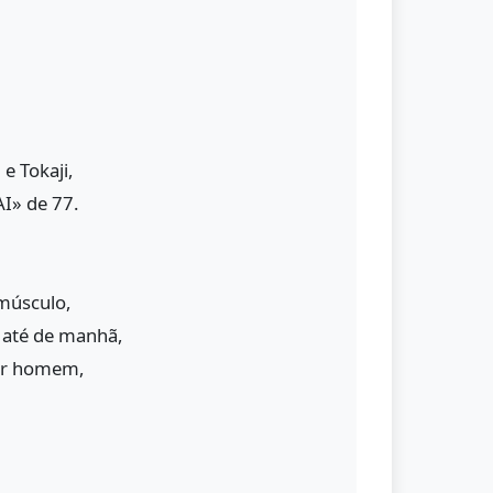
e Tokaji,
I» de 77.
 músculo,
 até de manhã,
ser homem,