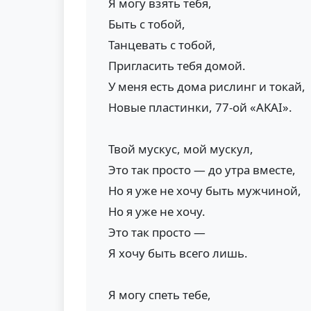
Я могу взять тебя,
Быть с тобой,
Танцевать с тобой,
Пригласить тебя домой.
У меня есть дома рислинг и токай,
Новые пластинки, 77-ой «AKAI».
Твой мускус, мой мускул,
Это так просто — до утра вместе,
Но я уже не хочу быть мужчиной,
Но я уже не хочу.
Это так просто —
Я хочу быть всего лишь.
Я могу спеть тебе,