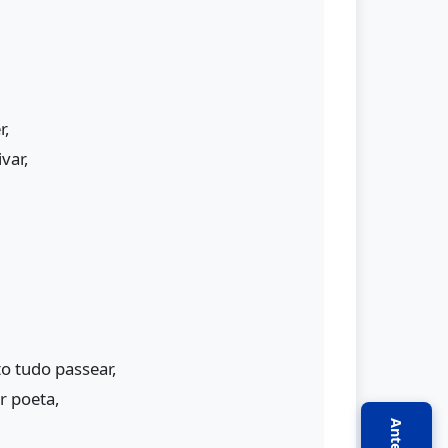
r,
var,
o tudo passear,
r poeta,