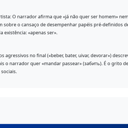
rtista: O narrador afirma que «já não quer ser homem» nem
m sobre o cansaço de desempenhar papéis pré-definidos de
a existência: «apenas ser».
bos agressivos no final («beber, bater, uivar, devorar») des
is o narrador quer «mandar passear» (забить). É o grito d
sociais.