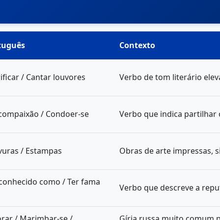
tuguês
Contexto
ificar / Cantar louvores
Verbo de tom literário elev
 compaixão / Condoer-se
Verbo que indica partilhar
vuras / Estampas
Obras de arte impressas, s
 conhecido como / Ter fama
Verbo que descreve a repu
rar / Marimbar-se /
Gíria russa muito comum p