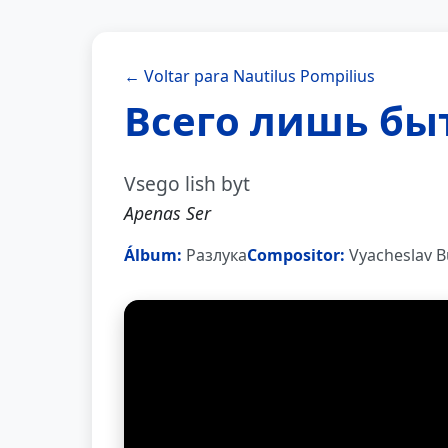
← Voltar para Nautilus Pompilius
Всего лишь бы
Vsego lish byt
Apenas Ser
Álbum:
Разлука
Compositor:
Vyacheslav B