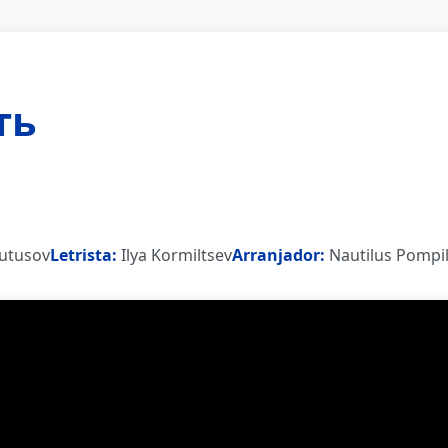
ть
utusov
Letrista:
Ilya Kormiltsev
Arranjador:
Nautilus Pompil