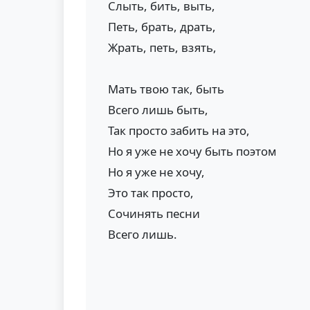
Слыть, бить, выть,
Петь, брать, драть,
Жрать, петь, взять,
Мать твою так, быть
Всего лишь быть,
Так просто забить на это,
Но я уже не хочу быть поэтом
Но я уже не хочу,
Это так просто,
Сочинять песни
Всего лишь.