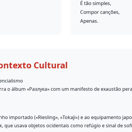
É tão simples,
Compor canções,
Apenas.
ontexto Cultural
tencialismo
ra o álbum «Разлука» com um manifesto de exaustão peran
ho importado («Riesling», «Tokaji») e ao equipamento japon
sk, que usava objetos ocidentais como refúgio e sinal de sof