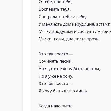
О тебе, про тебя,
Воспевать тебя.
Сострадать тебе и себе,
У меня есть дома эрудиция, эстамп
Мягкие подушки и свет интимной 
Маски, позы, два листа прозы,
Это так просто —
Сочинять песни,
Но я уже не хочу быть поэтом,
Но я уже не хочу.
Это так просто —
Я хочу быть всего лишь.
Когда надо пить,