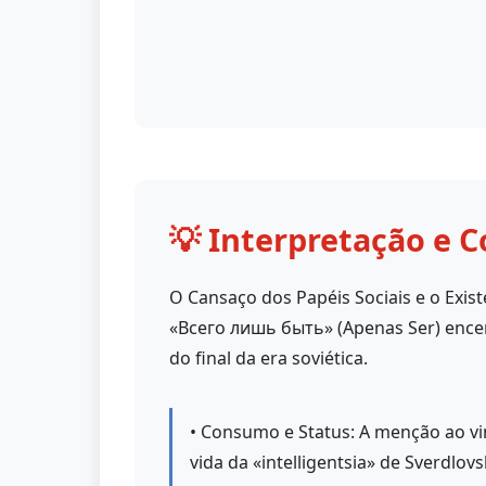
💡 Interpretação e C
O Cansaço dos Papéis Sociais e o Exis
«Всего лишь быть» (Apenas Ser) encer
do final da era soviética.
• Consumo e Status: A menção ao vin
vida da «intelligentsia» de Sverdlov