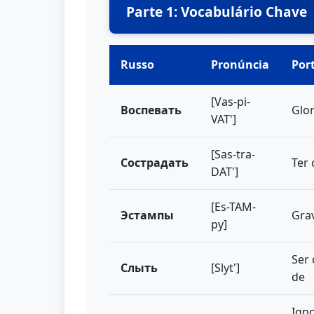
Parte 1: Vocabulário Chave
Russo
Pronúncia
Por
[Vas-pi-
Воспевать
Glor
VAT']
[Sas-tra-
Сострадать
Ter
DAT']
[Es-TAM-
Эстампы
Gra
py]
Ser
Слыть
[Slyt']
de
Igno