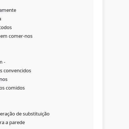
iamente
a
todos
dem comer-nos
m -
s convencidos
-nos
os comidos
eração de substituição
ra a parede