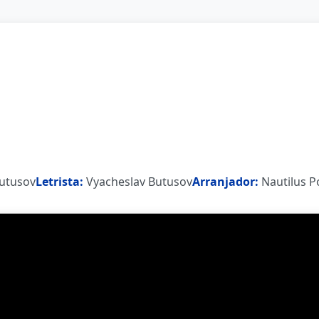
utusov
Letrista:
Vyacheslav Butusov
Arranjador:
Nautilus P