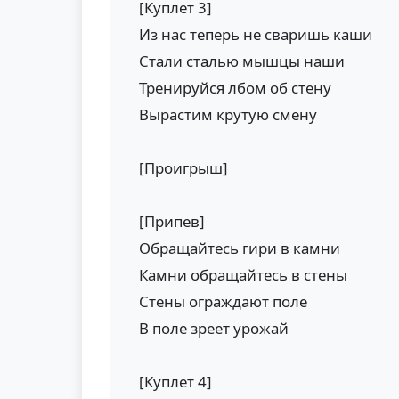
[Куплет 3]
Из нас теперь не сваришь каши
Стали сталью мышцы наши
Тренируйся лбом об стену
Вырастим крутую смену
[Проигрыш]
[Припев]
Обращайтесь гири в камни
Камни обращайтесь в стены
Стены ограждают поле
В поле зреет урожай
[Куплет 4]