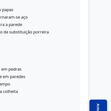
o papas
ornaram-se aço
tra a parede
 de substituição porreira
 em pedras
e em paredes
campo
 colheita