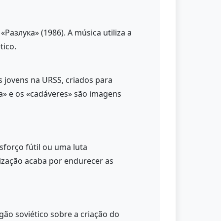
Разлука» (1986). A música utiliza a
tico.
s jovens na URSS, criados para
a» e os «cadáveres» são imagens
forço fútil ou uma luta
lização acaba por endurecer as
rgão soviético sobre a criação do