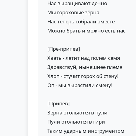
Нас выращивают денно
Мы гороховые зёрна
Нас теперь собрали вместе
Можно брать и можно есть нас
[Пре-припев]
Хвать - летит над полем семя
Здравствуй, нынешнее племя
Хлоп - стучит горох об стену!
Оп - мы вырастили смену!
[Припев]
Зёрна отольются в пули
Пули отольются в гири
Таким ударным инструментом