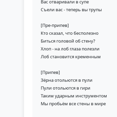
Вас отваривали в супе
Съели вас - теперь вы трупы
[Пре-припев]
Кто сказал, что бесполезно
Биться головой об стену?
Хлоп - на лоб глаза полезли
Лоб становится кременным
[Припев]
Зёрна отольются в пули
Пули отольются в гири
Таким ударным инструментом
Мы пробьём все стены в мире