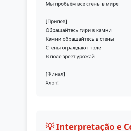
Мы пробьём все стены в мире
[Припев]
Обращайтесь гири в камни
Камни обращайтесь в стены
Стены ограждают поле
В поле зреет урожай
[Финал]
Хлоп!
💡 Interpretação e C