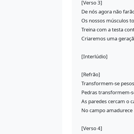
[Verso 3]
De nós agora não farã
Os nossos músculos t
Treina com a testa con
Criaremos uma geração
[Interlúdio]
[Refrão]
Transformem-se pesos
Pedras transformem-s
As paredes cercam o 
No campo amadurece a
[Verso 4]