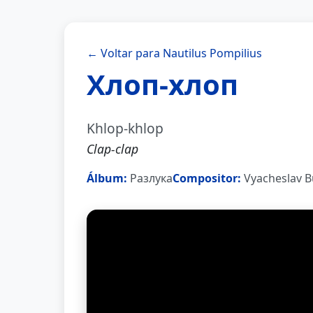
← Voltar para Nautilus Pompilius
Хлоп-хлоп
Khlop-khlop
Clap-clap
Álbum:
Разлука
Compositor:
Vyacheslav B