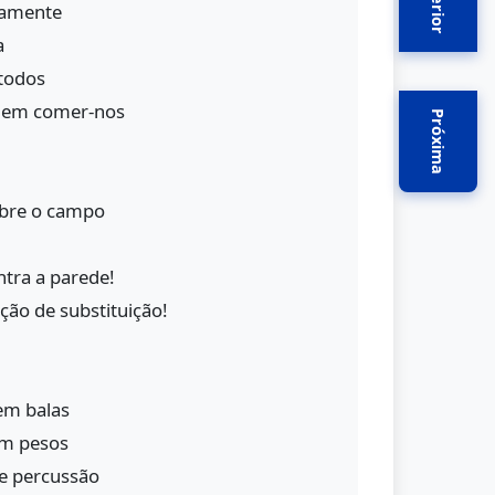
Anterior
iamente
a
todos
dem comer-nos
Próxima
obre o campo
ontra a parede!
ão de substituição!
em balas
em pesos
e percussão