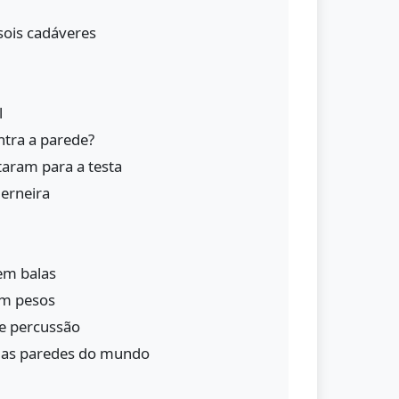
ois cadáveres
l
ntra a parede?
taram para a testa
derneira
em balas
em pesos
e percussão
 as paredes do mundo