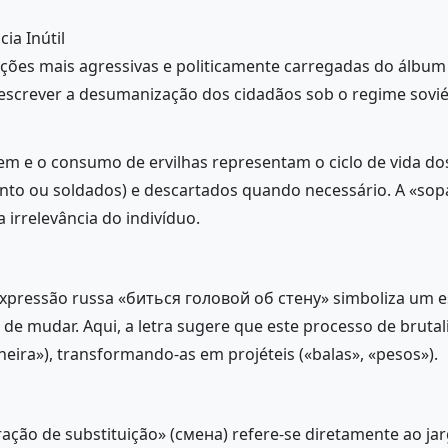
ia Inútil
ções mais agressivas e politicamente carregadas do álbum «
escrever a desumanização dos cidadãos sob o regime sovié
agem e o consumo de ervilhas representam o ciclo de vida do
nto ou soldados) e descartados quando necessário. A «sop
irrelevância do indivíduo.
expressão russa «биться головой об стену» simboliza um es
de mudar. Aqui, a letra sugere que este processo de bruta
neira»), transformando-as em projéteis («balas», «pesos»).
eração de substituição» (смена) refere-se diretamente ao ja