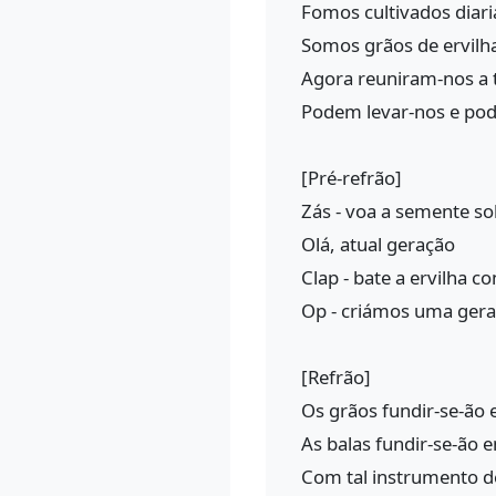
Fomos cultivados diar
Somos grãos de ervilh
Agora reuniram-nos a 
Podem levar-nos e po
[Pré-refrão]
Zás - voa a semente s
Olá, atual geração
Clap - bate a ervilha c
Op - criámos uma geraç
[Refrão]
Os grãos fundir-se-ão 
As balas fundir-se-ão 
Com tal instrumento d