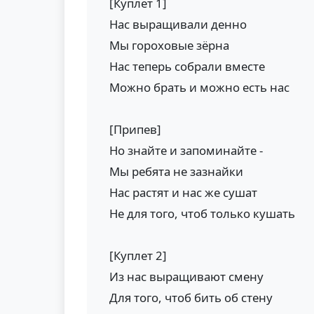
[Куплет 1]
Нас выращивали денно
Мы гороховые зёрна
Нас теперь собрали вместе
Можно брать и можно есть нас
[Припев]
Но знайте и запоминайте -
Мы ребята не зазнайки
Нас растят и нас же сушат
Не для того, чтоб только кушать
[Куплет 2]
Из нас выращивают смену
Для того, чтоб бить об стену