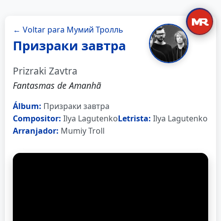
← Voltar para Мумий Тролль
Призраки завтра
Prizraki Zavtra
Fantasmas de Amanhã
Álbum:
Призраки завтра
Compositor:
Ilya Lagutenko
Letrista:
Ilya Lagutenko
Arranjador:
Mumiy Troll