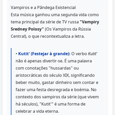
Vampiros e a Pândega Existencial
Esta música ganhou uma segunda vida como
tema principal da série de TV russa
"Vampiry
Sredney Polosy"
(Os Vampiros da Rússia
Central), o que recontextualiza a letra.
•
Kutit' (Festejar à grande):
O verbo
Kutit'
não é apenas divertir-se. É uma palavra
com conotações "hussardas" ou
aristocráticas do século XIX, significando
beber muito, gastar dinheiro sem contar e
fazer uma festa desregrada e boémia. No
contexto dos vampiros da série (que vivem
há séculos), "Kutit'" é uma forma de
celebrar a vida eterna.