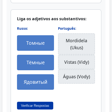
Liga os adjetivos aos substantivos:
Russo:
Português:
Mordidela
Томные
(Ukus)
Тёмные
Vistas (Vidy)
Águas (Vody)
Ядовитый
Verificar Respostas