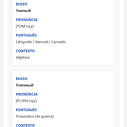
Томный
[TOM-nyy]
Lânguido / Sensual / Cansado
Adjetivo.
Пленный
[PLYEN-nyy]
Prisioneiro (de guerra)