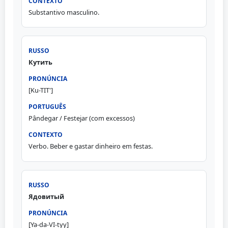
Substantivo masculino.
Кутить
[Ku-TIT']
Pândegar / Festejar (com excessos)
Verbo. Beber e gastar dinheiro em festas.
Ядовитый
[Ya-da-VI-tyy]