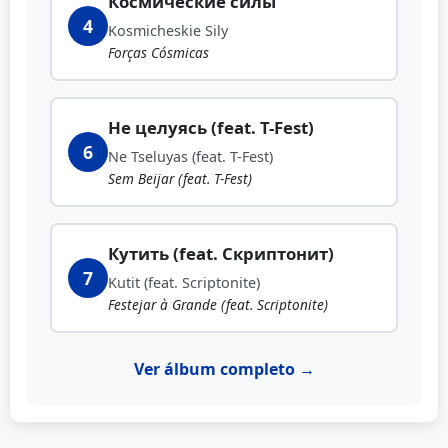
Космические силы
4
Kosmicheskie Sily
Forças Cósmicas
Не целуясь (feat. T-Fest)
6
Ne Tseluyas (feat. T-Fest)
Sem Beijar (feat. T-Fest)
Кутить (feat. Скриптонит)
7
Kutit (feat. Scriptonite)
Festejar à Grande (feat. Scriptonite)
Ver álbum completo →