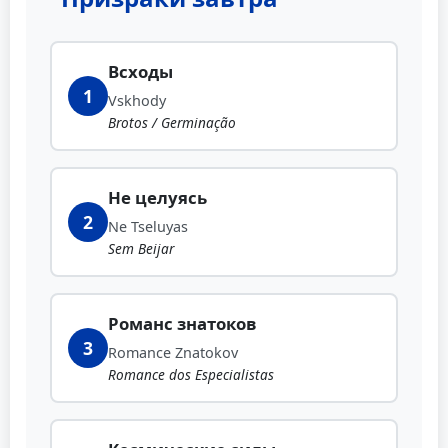
Всходы
1
Vskhody
Brotos / Germinação
Не целуясь
2
Ne Tseluyas
Sem Beijar
Романс знатоков
3
Romance Znatokov
Romance dos Especialistas