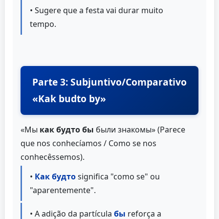
• Sugere que a festa vai durar muito
tempo.
Parte 3: Subjuntivo/Comparativo
«Kak budto by»
«Мы
как будто бы
были знакомы» (Parece
que nos conhecíamos / Como se nos
conhecêssemos).
•
Как будто
significa "como se" ou
"aparentemente".
• A adição da partícula
бы
reforça a