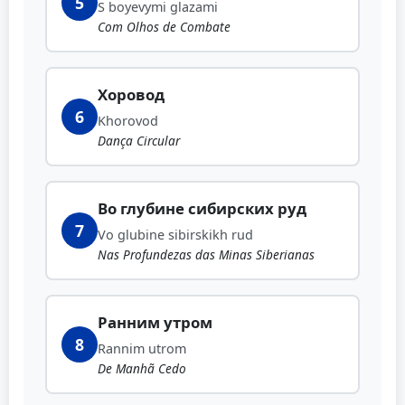
5
S boyevymi glazami
Com Olhos de Combate
Хоровод
6
Khorovod
Dança Circular
Во глубине сибирских руд
7
Vo glubine sibirskikh rud
Nas Profundezas das Minas Siberianas
Ранним утром
8
Rannim utrom
De Manhã Cedo