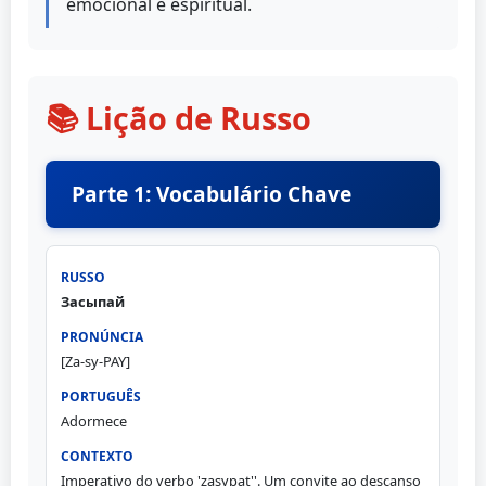
emocional e espiritual.
📚 Lição de Russo
Parte 1: Vocabulário Chave
Засыпай
[Za-sy-PAY]
Adormece
Imperativo do verbo 'zasypat''. Um convite ao descanso