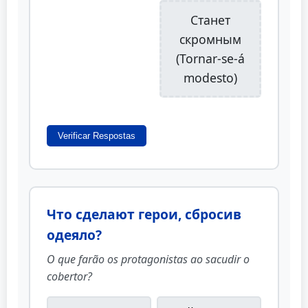
Станет
скромным
(Tornar-se-á
modesto)
Verificar Respostas
Что сделают герои, сбросив
одеяло?
O que farão os protagonistas ao sacudir o
cobertor?