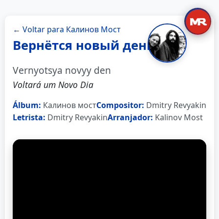
← Voltar para Калинов Мост
Вернётся новый день
Vernyotsya novyy den
Voltará um Novo Dia
Álbum:
Калинов мост
Compositor:
Dmitry Revyakin
Letrista:
Dmitry Revyakin
Arranjador:
Kalinov Most