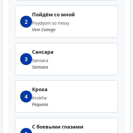
Пойдём со мной
2
Poydyom so mnoy
Vem Comigo
Сансара
3
Sansara
Samsara
Кроха
4
Krokha
Pequena
С боевыми глазами