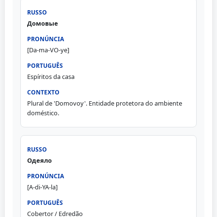
Домовые
[Da-ma-VO-ye]
Espíritos da casa
Plural de 'Domovoy'. Entidade protetora do ambiente
doméstico.
Одеяло
[A-di-YA-la]
Cobertor / Edredão