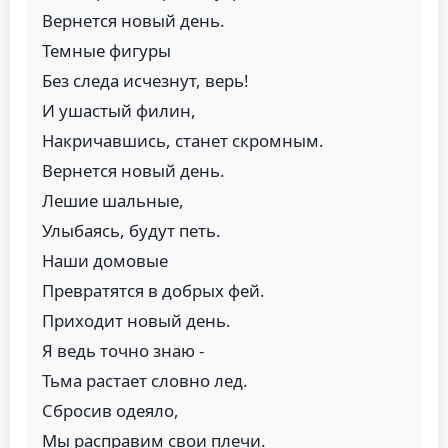
Вернется новый день.
Темные фигуры
Без следа исчезнут, верь!
И ушастый филин,
Накричавшись, станет скромным.
Вернется новый день.
Лешие шальные,
Улыбаясь, будут петь.
Наши домовые
Превратятся в добрых фей.
Приходит новый день.
Я ведь точно знаю -
Тьма растает словно лед.
Сбросив одеяло,
Мы расправим свои плечи.