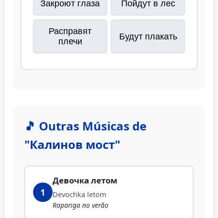
Закроют глаза
Пойдут в лес
Расправят
Будут плакать
плечи
🎵 Outras Músicas de
"Калинов мост"
Девочка летом
1
Devochka letom
Rapariga no verão