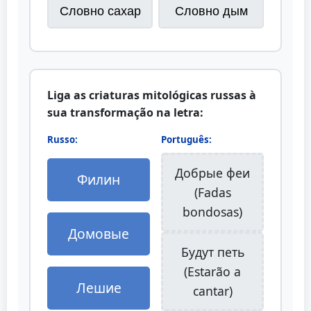
Словно сахар
Словно дым
Liga as criaturas mitológicas russas à
sua transformação na letra:
Russo:
Português:
Добрые феи
Филин
(Fadas
bondosas)
Домовые
Будут петь
(Estarão a
Лешие
cantar)