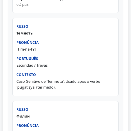
e à paz.
Темноты
[Tim-na-TY]
Escuridão / Trevas
Caso Genitivo de 'Temnota'. Usado após o verbo
'pugat'sya' (ter medo).
Филин