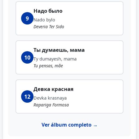
Надо было
9
Nado bylo
Deveria Ter Sido
Ты думаешь, мама
10
Ty dumayesh, mama
Tu pensas, mãe
Девка красная
12
Devka krasnaya
Rapariga Formosa
Ver álbum completo →