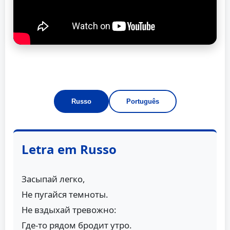
Russo
Português
Letra em Russo
Засыпай легко,
Не пугайся темноты.
Не вздыхай тревожно:
Где-то рядом бродит утро.