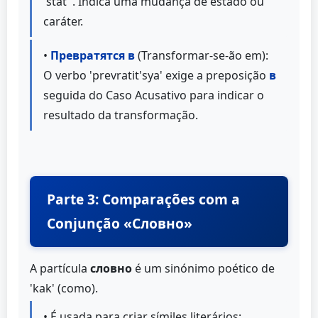
'stat''. Indica uma mudança de estado ou
caráter.
•
Превратятся в
(Transformar-se-ão em):
O verbo 'prevratit'sya' exige a preposição
в
seguida do Caso Acusativo para indicar o
resultado da transformação.
Parte 3: Comparações com a
Conjunção «Словно»
A partícula
словно
é um sinónimo poético de
'kak' (como).
• É usada para criar símiles literários: