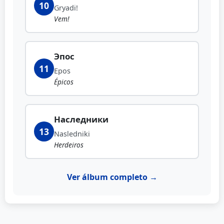
10
Gryadi!
Vem!
Эпос
11
Epos
Épicos
Наследники
13
Nasledniki
Herdeiros
Ver álbum completo →