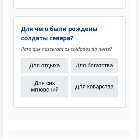
Для чего были рождены
солдаты севера?
Para que nasceram os soldados do norte?
Для отдыха
Для богатства
Для сих
Для коварства
мгновений