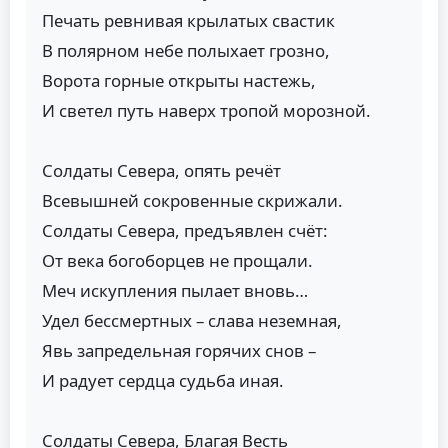
Печать ревнивая крылатых свастик
В полярном небе полыхает грозно,
Ворота горные открыты настежь,
И светел путь наверх тропой морозной.
Солдаты Севера, опять речёт
Всевышней сокровенные скрижали.
Солдаты Севера, предъявлен счёт:
От века богоборцев не прощали.
Меч искупления пылает вновь…
Удел бессмертных – слава неземная,
Явь запредельная горячих снов –
И радует сердца судьба иная.
Солдаты Севера, Благая Весть