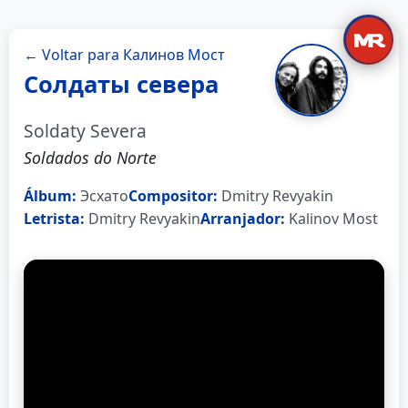
← Voltar para Калинов Мост
Солдаты севера
Soldaty Severa
Soldados do Norte
Álbum:
Эсхато
Compositor:
Dmitry Revyakin
Letrista:
Dmitry Revyakin
Arranjador:
Kalinov Most