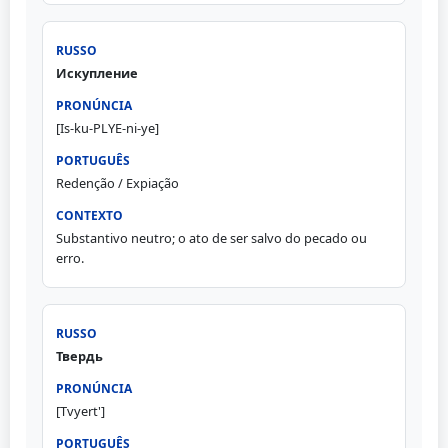
Искупление
[Is-ku-PLYE-ni-ye]
Redenção / Expiação
Substantivo neutro; o ato de ser salvo do pecado ou
erro.
Твердь
[Tvyert']