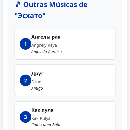
🎵 Outras Músicas de
"Эсхато"
Ангелы рая
1
Angrely Raya
Anjos do Paraíso
Друг
2
Drug
Amigo
Как пуля
3
Kak Pulya
Como uma Bala