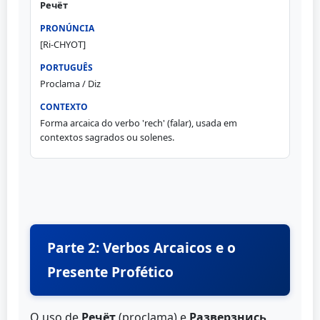
Речёт
[Ri-CHYOT]
Proclama / Diz
Forma arcaica do verbo 'rech' (falar), usada em
contextos sagrados ou solenes.
Parte 2: Verbos Arcaicos e o
Presente Profético
O uso de
Речёт
(proclama) e
Разверзнись