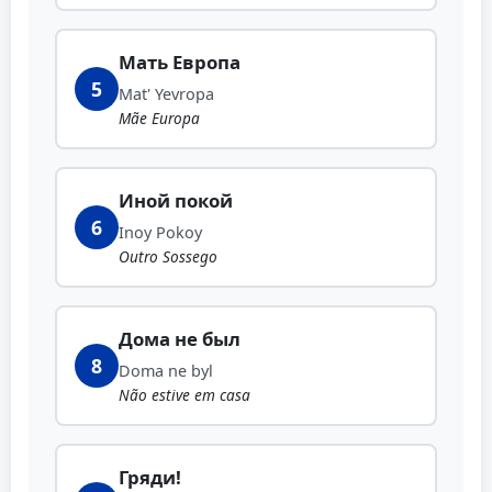
Мать Европа
5
Mat' Yevropa
Mãe Europa
Иной покой
6
Inoy Pokoy
Outro Sossego
Дома не был
8
Doma ne byl
Não estive em casa
Гряди!