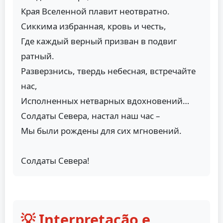
Края Вселенной плавит неотвратно.
Сиккима избранная, кровь и честь,
Где каждый верный призван в подвиг
ратный.
Разверзнись, твердь небесная, встречайте
нас,
Исполненных нетварных вдохновений…
Солдаты Севера, настал наш час –
Мы были рождены для сих мгновений.
Солдаты Севера!
💡 Interpretação e