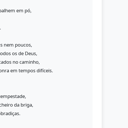
spalhem em pó,
.
s nem poucos,
odos os de Deus,
cados no caminho,
nra em tempos difíceis.
 tempestade,
heiro da briga,
obradiças.