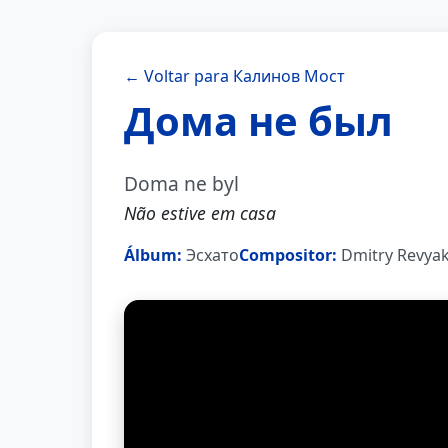
← Voltar para Калинов Мост
Дома не был
Doma ne byl
Não estive em casa
Álbum:
Эсхато
Compositor:
Dmitry Revyak