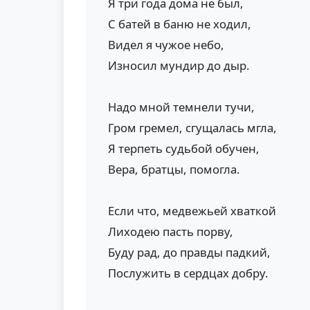
Я три года дома не был,
С батей в баню не ходил,
Видел я чужое небо,
Износил мундир до дыр.
Надо мной темнели тучи,
Гром гремел, сгущалась мгла,
Я терпеть судьбой обучен,
Вера, братцы, помогла.
Если что, медвежьей хваткой
Лиходею пасть порву,
Буду рад, до правды падкий,
Послужить в сердцах добру.