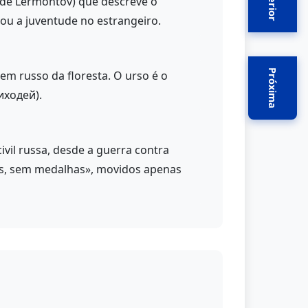
Anterior
 de Lermontov) que descreve o
icou a juventude no estrangeiro.
Próxima
em russo da floresta. O urso é o
лиходей).
ivil russa, desde a guerra contra
os, sem medalhas», movidos apenas