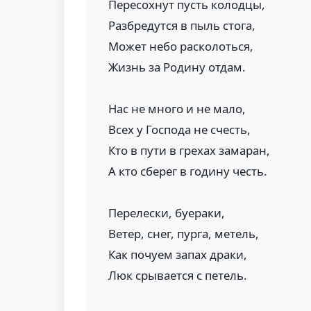
Пересохнут пусть колодцы,
Разбредутся в пыль стога,
Может небо расколоться,
Жизнь за Родину отдам.
Нас не много и не мало,
Всех у Господа не счесть,
Кто в пути в грехах замаран,
А кто сберег в годину честь.
Перелески, буераки,
Ветер, снег, пурга, метель,
Как почуем запах драки,
Люк срывается с петель.