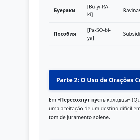
[Bu-yi-RA-
Буераки
Ravinas
ki]
[Pa-SO-bi-
Пособия
Subsídi
ya]
Parte 2: O Uso de Orações C
Em «
Пересохнут пусть
колодцы» (Que
uma aceitação de um destino difícil e
tom de juramento solene.