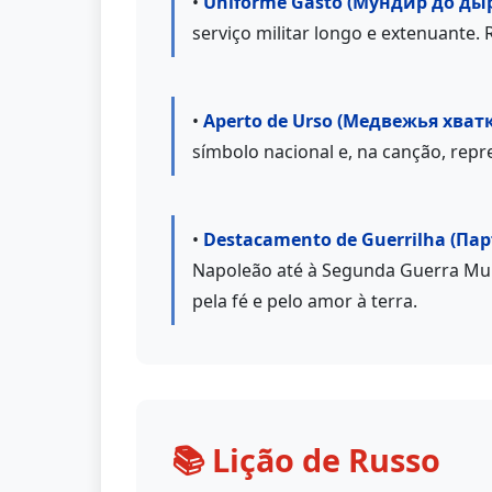
•
Uniforme Gasto (Мундир до дыр
serviço militar longo e extenuante. 
•
Aperto de Urso (Медвежья хватк
símbolo nacional e, na canção, repr
•
Destacamento de Guerrilha (Па
Napoleão até à Segunda Guerra Mun
pela fé e pelo amor à terra.
📚 Lição de Russo