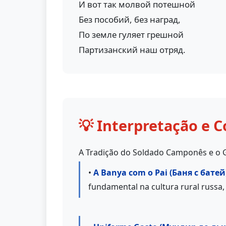
И вот так молвой потешной
Без пособий, без наград,
По земле гуляет грешной
Партизанский наш отряд.
💡 Interpretação e C
A Tradição do Soldado Camponês e o G
•
A Banya com o Pai (Баня с батей
fundamental na cultura rural russa,