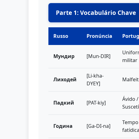
Parte 1: Vocabulário Chave
Russo
Pronúncia
Portu
Unifor
Мундир
[Mun-DIR]
militar
[Li-kha-
Лиходей
Malfeit
DYEY]
Ávido /
Падкий
[PAT-kiy]
Suscetí
Tempo d
Година
[Ga-DI-na]
fatídic