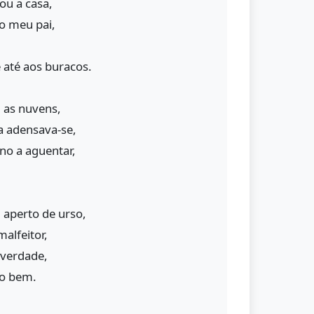
ou a casa,
o meu pai,
 até aos buracos.
 as nuvens,
a adensava-se,
ino a aguentar,
 aperto de urso,
alfeitor,
a verdade,
ao bem.