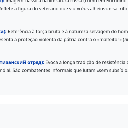
):
Imagem clássica da literatura russa (como em Borodino
Reflete a figura do veterano que viu «céus alheios» e sacrif
а):
Referência à força bruta e à natureza selvagem do hom
esenta a proteção violenta da pátria contra o «malfeitor» (
ртизанский отряд):
Evoca a longa tradição de resistência c
dial. São combatentes informais que lutam «sem subsídi