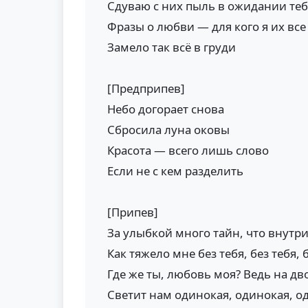
Сдуваю с них пыль в ожидании теб
Фразы о любви — для кого я их все
Замело так всё в груди
[Предприпев]
Небо догорает снова
Сбросила луна оковы
Красота — всего лишь слово
Если не с кем разделить
[Припев]
За улыбкой много тайн, что внутри
Как тяжело мне без тебя, без тебя, 
Где же ты, любовь моя? Ведь на дв
Светит нам одинокая, одинокая, о