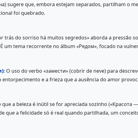
на) sugere que, embora estejam separados, partilham o me
cional foi quebrado.
r trás do sorriso há muitos segredos» aborda a pressão so
. É um tema recorrente no álbum «Рядом», focado na vulne
):
O uso do verbo «замести» (cobrir de neve) para descrev
o entorpecimento e a frieza que a ausência do amor provoca
e que a beleza é inútil se for apreciada sozinho («Красота
de que a felicidade só é real quando partilhada, um conceit