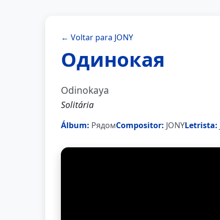
← Voltar para JONY
Одинокая
Odinokaya
Solitária
Álbum:
Рядом
Compositor:
JONY
Letrista: