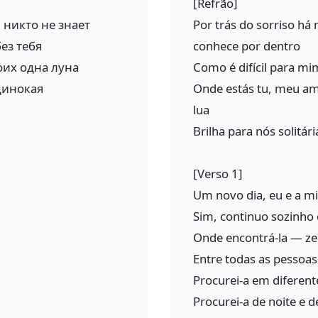
[Refrão]
 никто не знает
Por trás do sorriso h
без тебя
conhece por dentro
оих одна луна
Como é difícil para mim
динокая
Onde estás tu, meu am
lua
Brilha para nós solitária
[Verso 1]
Um novo dia, eu e a 
Sim, continuo sozinho
Onde encontrá-la — zer
Entre todas as pessoas
Procurei-a em diferent
Procurei-a de noite e 