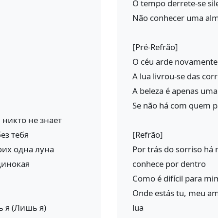
O tempo derrete-se s
Não conhecer uma al
[Pré-Refrão]
O céu arde novamente
A lua livrou-se das cor
A beleza é apenas uma
Se não há com quem pa
 никто не знает
без тебя
[Refrão]
оих одна луна
Por trás do sorriso h
динокая
conhece por dentro
Como é difícil para mim
Onde estás tu, meu am
ь я (Лишь я)
lua