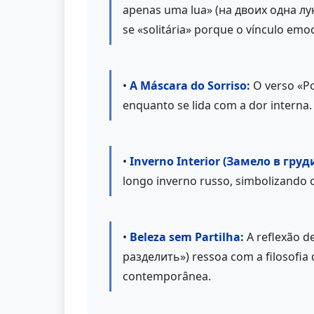
apenas uma lua» (на двоих одна лу
se «solitária» porque o vínculo emo
•
A Máscara do Sorriso:
O verso «Po
enquanto se lida com a dor interna
•
Inverno Interior (Замело в груди
longo inverno russo, simbolizando 
•
Beleza sem Partilha:
A reflexão d
разделить») ressoa com a filosofia 
contemporânea.