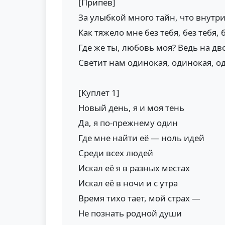
[Припев]
За улыбкой много тайн, что внутри
Как тяжело мне без тебя, без тебя, 
Где же ты, любовь моя? Ведь на дв
Светит нам одинокая, одинокая, о
[Куплет 1]
Новый день, я и моя тень
Да, я по-прежнему один
Где мне найти её — ноль идей
Среди всех людей
Искал её я в разных местах
Искал её в ночи и с утра
Время тихо тает, мой страх —
Не познать родной души