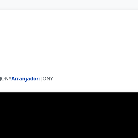
JONY
Arranjador:
JONY