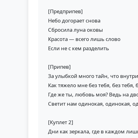
[Предприпев]
Небо догорает снова
Сбросила луна оковы
Красота — всего лишь слово
Если не с кем разделить
[Припев]
За улыбкой много тайн, что внутри
Как тяжело мне без тебя, без тебя, 
Где же ты, любовь моя? Ведь на дв
Светит нам одинокая, одинокая, о
[Куплет 2]
Дни как зеркала, где в каждом лиш