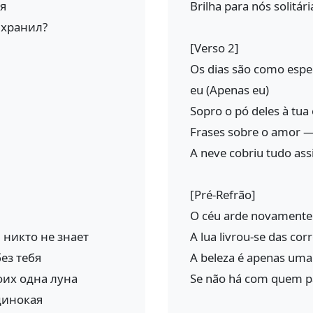
я
Brilha para nós solitária
 хранил?
[Verso 2]
Os dias são como espe
eu (Apenas eu)
Sopro o pó deles à tua
Frases sobre o amor —
A neve cobriu tudo ass
[Pré-Refrão]
O céu arde novamente
 никто не знает
A lua livrou-se das cor
без тебя
A beleza é apenas uma
оих одна луна
Se não há com quem pa
динокая