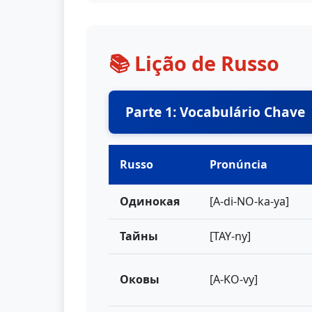
📚 Lição de Russo
Parte 1: Vocabulário Chave
Russo
Pronúncia
Одинокая
[A-di-NO-ka-ya]
Тайны
[TAY-ny]
Оковы
[A-KO-vy]