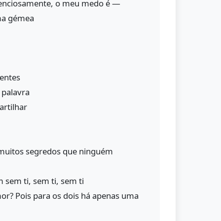
ilenciosamente, o meu medo é —
ma gémea
rentes
 palavra
rtilhar
á muitos segredos que ninguém
 sem ti, sem ti, sem ti
or? Pois para os dois há apenas uma