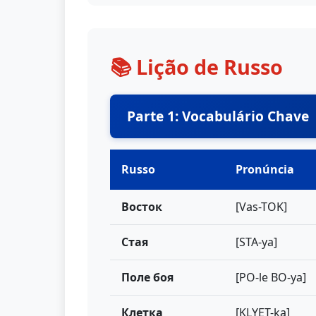
📚 Lição de Russo
Parte 1: Vocabulário Chave
Russo
Pronúncia
Восток
[Vas-TOK]
Стая
[STA-ya]
Поле боя
[PO-le BO-ya]
Клетка
[KLYET-ka]