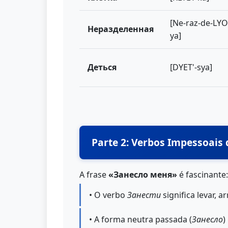
[Ne-raz-de-LY
Неразделенная
ya]
Деться
[DYET'-sya]
Parte 2: Verbos Impessoais
A frase
«Занесло меня»
é fascinante:
• O verbo
Занести
significa levar, a
• A forma neutra passada (
Занесло
)