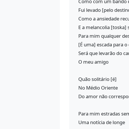
Como com um bando d
Fui levado [pelo desti
Como a ansiedade rec
E a melancolia [toska]
Para mim qualquer de
[É uma] escada para o
Será que levarão do c
O meu amigo
Quão solitário [é]
No Médio Oriente
Do amor não correspo
Para mim estradas s
Uma notícia de longe