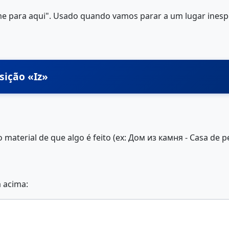
u-me para aqui". Usado quando vamos parar a um lugar ines
sição «Iz»
o material de que algo é feito (ex: Дом из камня - Casa de p
a acima: