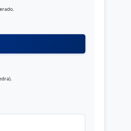
perado.
edra).