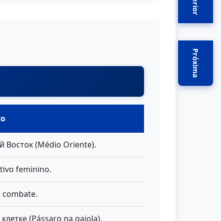
Anterior
Próxima
to
 Восток (Médio Oriente).
tivo feminino.
 combate.
клетке (Pássaro na gaiola).