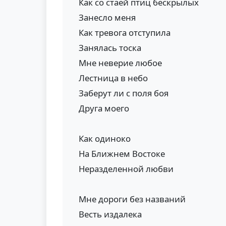
Как со стаей птиц бескрылых
Занесло меня
Как тревога отступила
Занялась тоска
Мне неверие любое
Лестница в небо
Заберут ли с поля боя
Друга моего
Как одиноко
На Ближнем Востоке
Неразделенной любви
Мне дороги без названий
Весть издалека