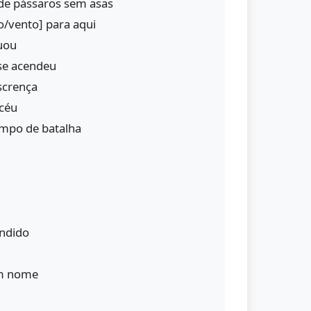
e pássaros sem asas
no/vento] para aqui
uou
 se acendeu
scrença
 céu
ampo de batalha
ndido
em nome