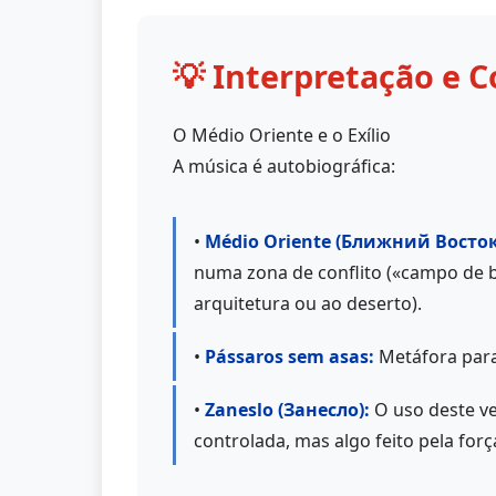
💡 Interpretação e C
O Médio Oriente e o Exílio
A música é autobiográfica:
•
Médio Oriente (Ближний Восток
numa zona de conflito («campo de ba
arquitetura ou ao deserto).
•
Pássaros sem asas:
Metáfora para
•
Zaneslo (Занесло):
O uso deste ve
controlada, mas algo feito pela for