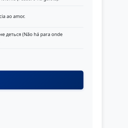
cia ao amor.
не деться (Não há para onde
.