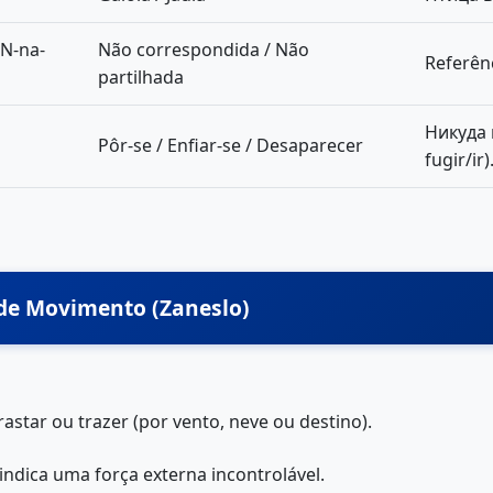
ON-na-
Não correspondida / Não
Referên
partilhada
Никуда 
Pôr-se / Enfiar-se / Desaparecer
fugir/ir)
 de Movimento (Zaneslo)
rrastar ou trazer (por vento, neve ou destino).
 indica uma força externa incontrolável.