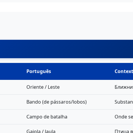
Português
Contex
Oriente / Leste
Ближний
Bando (de pássaros/lobos)
Substan
Campo de batalha
Onde se
Gaiola / Jaula
Птица в 