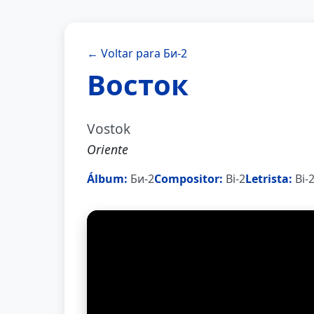
← Voltar para Би-2
Восток
Vostok
Oriente
Álbum:
Би-2
Compositor:
Bi-2
Letrista:
Bi-