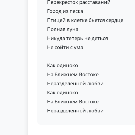
Перекресток расставаний
Город из песка
Птицей в клетке бьется сердце
Полная луна
Никуда теперь не деться
Не сойти с ума
Как одиноко
На Ближнем Востоке
Неразделенной любви
Как одиноко
На Ближнем Востоке
Неразделенной любви