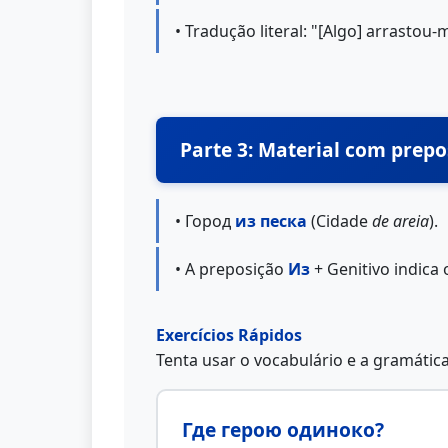
• Tradução literal: "[Algo] arrasto
Parte 3: Material com prepo
• Город
из песка
(Cidade
de areia
).
• A preposição
Из
+ Genitivo indica 
Exercícios Rápidos
Tenta usar o vocabulário e a gramátic
Где герою одиноко?