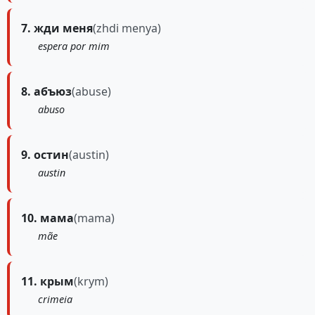
7. жди меня
(zhdi menya)
espera por mim
8. абъюз
(abuse)
abuso
9. остин
(austin)
austin
10. мама
(mama)
mãe
11. крым
(krym)
crimeia