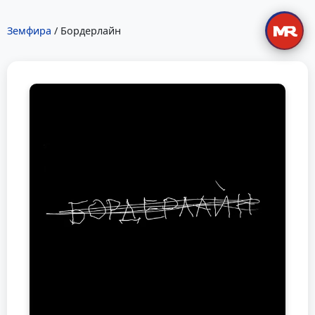
Земфира
/ Бордерлайн