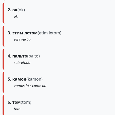
2. ок
(ok)
ok
3. этим летом
(etim letom)
este verão
4. пальто
(palto)
sobretudo
5. камон
(kamon)
vamos lá / come on
6. том
(tom)
tom