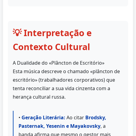
💡 Interpretação e
Contexto Cultural
A Dualidade do «Plâncton de Escritório»
Esta música descreve o chamado «plâncton de
escritório» (trabalhadores corporativos) que
tenta reconciliar a sua vida cinzenta com a
herança cultural russa.
•
Geração Literária:
Ao citar
Brodsky,
Pasternak, Yesenin e Mayakovsky
, a
banda afirma que mesmo o gestor mais