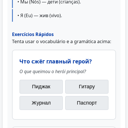
• Мы (Nós) — дети (crianças).
• Я (Eu) — жив (vivo).
Exercícios Rápidos
Tenta usar o vocabulário e a gramática acima:
Что сжёг главный герой?
O que queimou o herói principal?
Пиджак
Гитару
Журнал
Паспорт