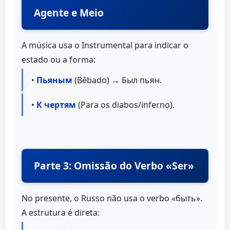
Agente e Meio
A música usa o Instrumental para indicar o
estado ou a forma:
•
Пьяным
(Bêbado) → Был пьян.
•
К чертям
(Para os diabos/inferno).
Parte 3: Omissão do Verbo «Ser»
No presente, o Russo não usa o verbo «быть».
A estrutura é direta: