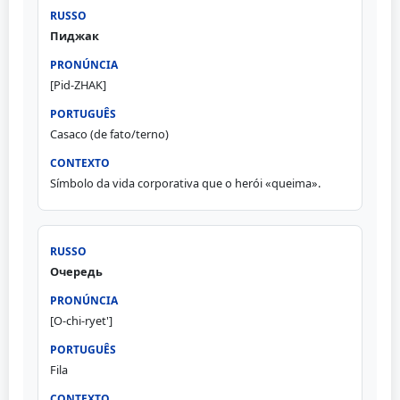
Пиджак
[Pid-ZHAK]
Casaco (de fato/terno)
Símbolo da vida corporativa que o herói «queima».
Очередь
[O-chi-ryet']
Fila