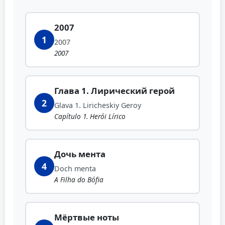
2007
1
2007
2007
Глава 1. Лирический герой
2
Glava 1. Liricheskiy Geroy
Capítulo 1. Herói Lírico
Дочь мента
4
Doch menta
A Filha do Bófia
Мёртвые ноты