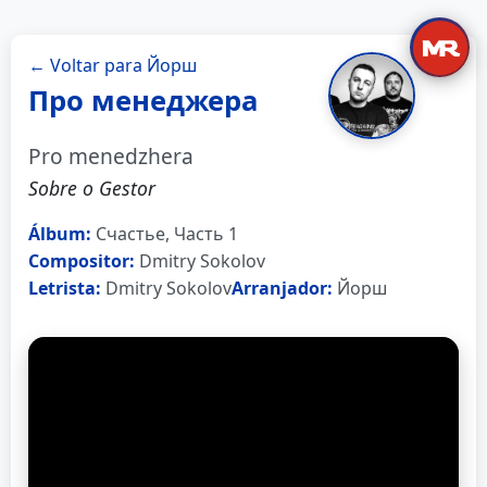
← Voltar para Йорш
Про менеджера
Pro menedzhera
Sobre o Gestor
Álbum:
Счастье, Часть 1
Compositor:
Dmitry Sokolov
Letrista:
Dmitry Sokolov
Arranjador:
Йорш