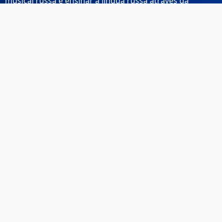
musical russa e ensinar a língua russa através da
música.
Links Rápidos
Início
Sobre Nós
Contacto
Email: info@musicarussa.com
Legal
Privacidade
Termos de Utilização