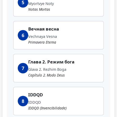
5
Myortvye Noty
Notas Mortas
Вечная весна
6
Vechnaya Vesna
Primavera Eterna
Глава 2. Режим бога
7
Glava 2. Rezhim Boga
Capítulo 2. Modo Deus
IDDQD
8
IDDQD
IDDQD (Invencibilidade)