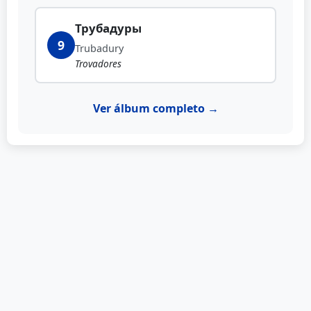
Трубадуры
9
Trubadury
Trovadores
Ver álbum completo →