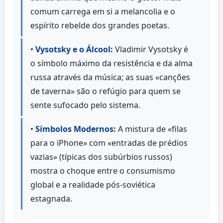
comum carrega em si a melancolia e o
espírito rebelde dos grandes poetas.
•
Vysotsky e o Álcool:
Vladimir Vysotsky é
o símbolo máximo da resistência e da alma
russa através da música; as suas «canções
de taverna» são o refúgio para quem se
sente sufocado pelo sistema.
•
Símbolos Modernos:
A mistura de «filas
para o iPhone» com «entradas de prédios
vazias» (típicas dos subúrbios russos)
mostra o choque entre o consumismo
global e a realidade pós-soviética
estagnada.