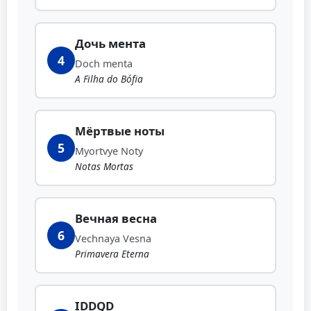
Дочь мента
4
Doch menta
A Filha do Bófia
Мёртвые ноты
5
Myortvye Noty
Notas Mortas
Вечная весна
6
Vechnaya Vesna
Primavera Eterna
IDDQD