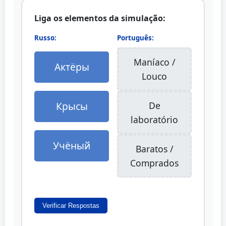
Liga os elementos da simulação:
Russo:
Português:
Maníaco /
Актёры
Louco
Крысы
De
laboratório
Учёный
Baratos /
Comprados
Verificar Respostas