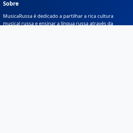
Sobre
MusicaRussa é dedicado a partilhar a rica cultura
musical russa e ensinar a língua russa através da
música.
Links Rápidos
Início
Sobre Nós
Contacto
Email: info@musicarussa.com
Legal
Privacidade