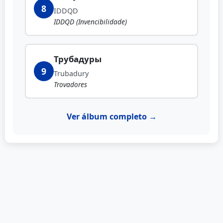
8
IDDQD
IDDQD (Invencibilidade)
Трубадуры
9
Trubadury
Trovadores
Ver álbum completo →