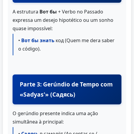
A estrutura
Вот бы
+ Verbo no Passado
expressa um desejo hipotético ou um sonho
quase impossível:
•
Вот бы знать
код (Quem me dera saber
o código).
Parte 3: Gerúndio de Tempo com
«Sadyas'» (Садясь)
O gerúndio presente indica uma ação
simultânea à principal:
•
Садясь
в самолёт (Ao sentar-se /