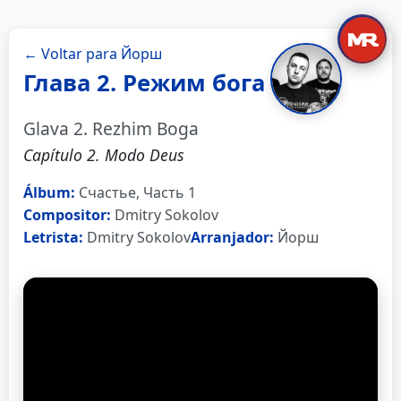
← Voltar para Йорш
Глава 2. Режим бога
Glava 2. Rezhim Boga
Capítulo 2. Modo Deus
Álbum:
Счастье, Часть 1
Compositor:
Dmitry Sokolov
Letrista:
Dmitry Sokolov
Arranjador:
Йорш