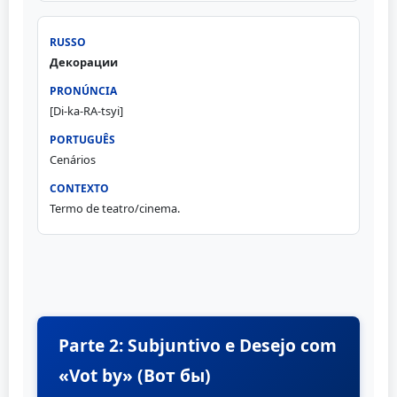
Декорации
[Di-ka-RA-tsyi]
Cenários
Termo de teatro/cinema.
Parte 2: Subjuntivo e Desejo com
«Vot by» (Вот бы)