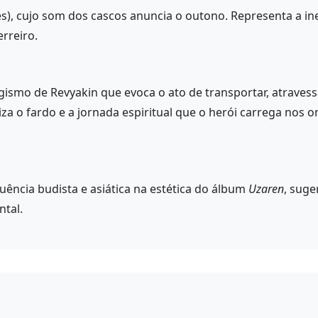
), cujo som dos cascos anuncia o outono. Representa a inev
rreiro.
smo de Revyakin que evoca o ato de transportar, atravess
liza o fardo e a jornada espiritual que o herói carrega no
luência budista e asiática na estética do álbum
Uzaren
, suge
ntal.