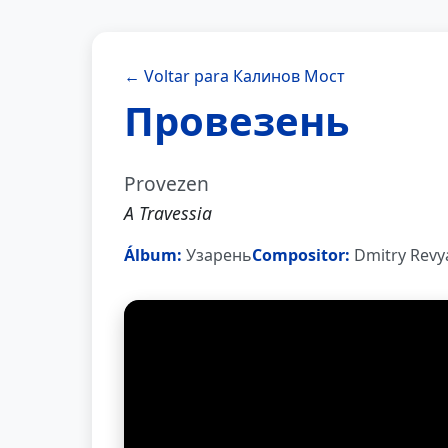
← Voltar para Калинов Мост
Провезень
Provezen
A Travessia
Álbum:
Узарень
Compositor:
Dmitry Revy