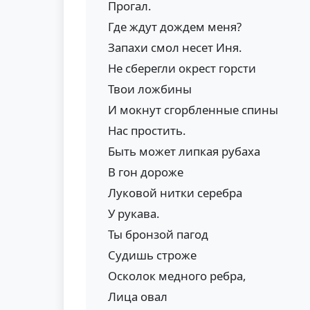
Прогал.
Где ждут дождем меня?
Запахи смол несет Иня.
Не сберегли окрест горсти
Твои ложбины
И мокнут сгорбленные спины
Нас простить.
Быть может липкая рубаха
В гон дороже
Луковой нитки серебра
У рукава.
Ты бронзой пагод
Судишь строже
Осколок медного ребра,
Лица овал