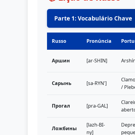
Parte 1: Vocabulário Chave
Russo
Pronúncia
Port
Аршин
[ar-SHIN]
Arshí
Clamo
Сарынь
[sa-RYN']
/ Pleb
Clarei
Прогал
[pra-GAL]
abert
[lazh-BI-
Depre
Ложбины
ny]
pequ