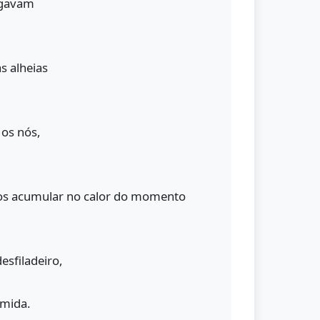
egavam
s alheias
 os nós,
bios acumular no calor do momento
esfiladeiro,
ímida.