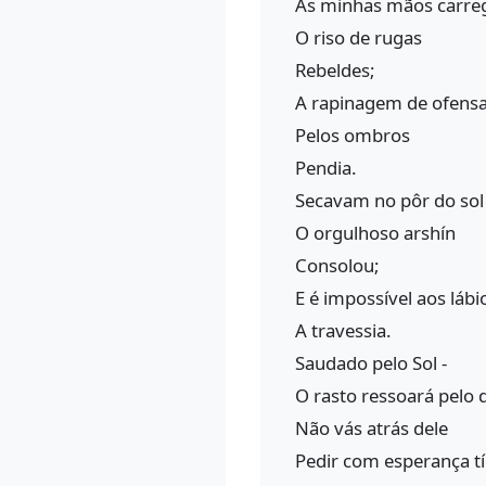
As minhas mãos carr
O riso de rugas
Rebeldes;
A rapinagem de ofensa
Pelos ombros
Pendia.
Secavam no pôr do sol
O orgulhoso arshín
Consolou;
E é impossível aos lá
A travessia.
Saudado pelo Sol -
O rasto ressoará pelo d
Não vás atrás dele
Pedir com esperança t