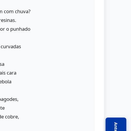
m com chuva?
resinas.
or o punhado
 curvadas
sa
is cara
cebola
pagodes,
te
de cobre,