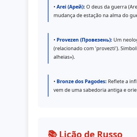
•
Arei (Арей):
O deus da guerra (Ares
mudança de estação na alma do gue
•
Provezen (Провезень):
Um neologi
(relacionado com 'provezti'). Simbo
alheias»).
•
Bronze dos Pagodes:
Reflete a inf
vem de uma sabedoria antiga e orie
📚 Lição de Russo