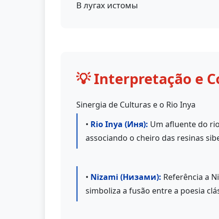
В лугах истомы
💡 Interpretação e C
Sinergia de Culturas e o Rio Inya
•
Rio Inya (Иня):
Um afluente do rio
associando o cheiro das resinas sib
•
Nizami (Низами):
Referência a Ni
simboliza a fusão entre a poesia clá