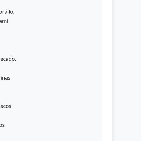
orá-lo;
zami
pecado.
ginas
ascos
os