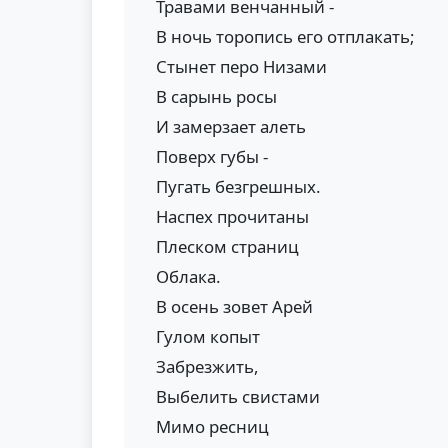
Травами венчанный -
В ночь торопись его отплакать;
Стынет перо Низами
В сарынь росы
И замерзает алеть
Поверх губы -
Пугать безгрешных.
Наспех прочитаны
Плеском страниц
Облака.
В осень зовет Арей
Гулом копыт
Забрезжить,
Выбелить свистами
Мимо ресниц