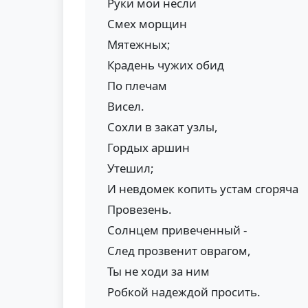
Руки мои несли
Смех морщин
Мятежных;
Крадень чужих обид
По плечам
Висел.
Сохли в закат узлы,
Гордых аршин
Утешил;
И невдомек копить устам сгоряча
Провезень.
Солнцем привеченный -
След прозвенит оврагом,
Ты не ходи за ним
Робкой надеждой просить.