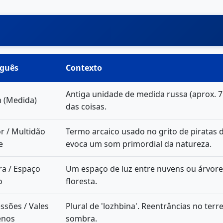
uguês
Contexto
Antiga unidade de medida russa (aprox. 
n (Medida)
das coisas.
r / Multidão
Termo arcaico usado no grito de piratas do
e
evoca um som primordial da natureza.
ra / Espaço
Um espaço de luz entre nuvens ou árvore
o
floresta.
ssões / Vales
Plural de 'lozhbina'. Reentrâncias no te
enos
sombra.