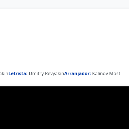
akin
Letrista:
Dmitry Revyakin
Arranjador:
Kalinov Most