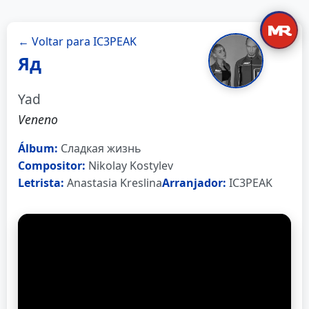
← Voltar para IC3PEAK
Яд
Yad
Veneno
Álbum:
Сладкая жизнь
Compositor:
Nikolay Kostylev
Letrista:
Anastasia Kreslina
Arranjador:
IC3PEAK