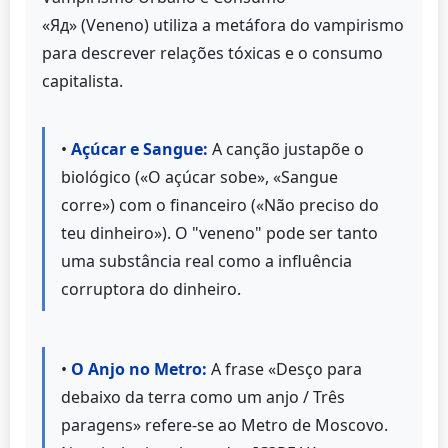
«Яд» (Veneno) utiliza a metáfora do vampirismo
para descrever relações tóxicas e o consumo
capitalista.
•
Açúcar e Sangue:
A canção justapõe o
biológico («O açúcar sobe», «Sangue
corre») com o financeiro («Não preciso do
teu dinheiro»). O "veneno" pode ser tanto
uma substância real como a influência
corruptora do dinheiro.
•
O Anjo no Metro:
A frase «Desço para
debaixo da terra como um anjo / Três
paragens» refere-se ao Metro de Moscovo.