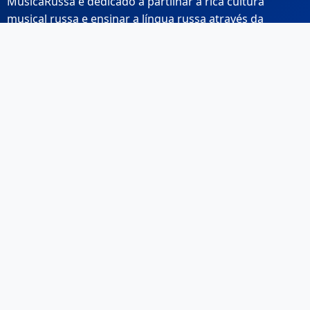
MusicaRussa é dedicado a partilhar a rica cultura
musical russa e ensinar a língua russa através da
música.
Links Rápidos
Início
Sobre Nós
Contacto
Email: info@musicarussa.com
Legal
Privacidade
Termos de Utilização