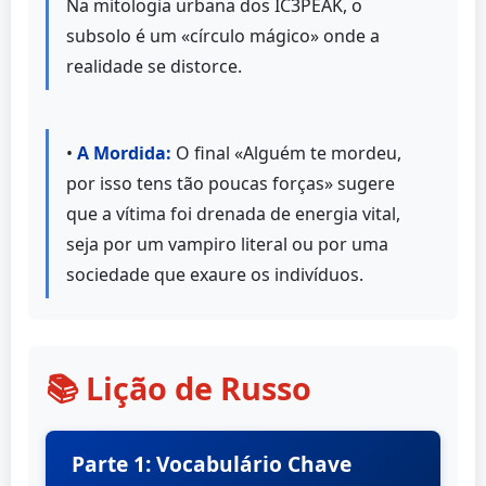
Na mitologia urbana dos IC3PEAK, o
subsolo é um «círculo mágico» onde a
realidade se distorce.
•
A Mordida:
O final «Alguém te mordeu,
por isso tens tão poucas forças» sugere
que a vítima foi drenada de energia vital,
seja por um vampiro literal ou por uma
sociedade que exaure os indivíduos.
📚 Lição de Russo
Parte 1: Vocabulário Chave