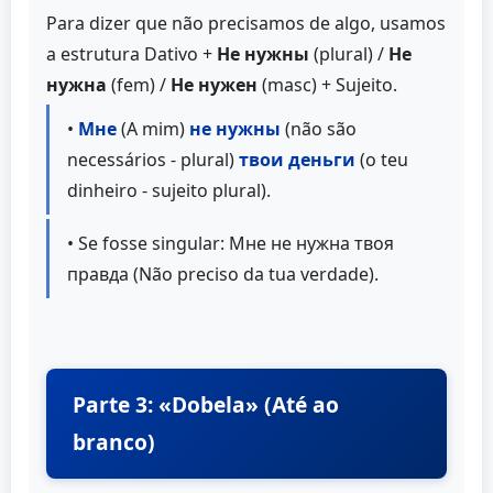
Para dizer que não precisamos de algo, usamos
a estrutura Dativo +
Не нужны
(plural) /
Не
нужна
(fem) /
Не нужен
(masc) + Sujeito.
•
Мне
(A mim)
не нужны
(não são
necessários - plural)
твои деньги
(o teu
dinheiro - sujeito plural).
• Se fosse singular: Мне не нужна твоя
правда (Não preciso da tua verdade).
Parte 3: «Dobela» (Até ao
branco)