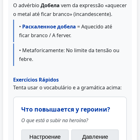
O advérbio
Добела
vem da expressão «aquecer
o metal até ficar branco» (incandescente).
•
Раскаленное добела
= Aquecido até
ficar branco / A ferver.
• Metaforicamente: No limite da tensão ou
febre.
Exercícios Rápidos
Tenta usar o vocabulário e a gramática acima:
Что повышается у героини?
O que está a subir na heroína?
Настроение
Давление