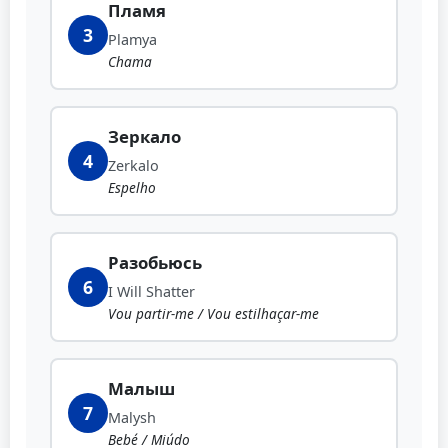
Пламя
3
Plamya
Chama
Зеркало
4
Zerkalo
Espelho
Разобьюсь
6
I Will Shatter
Vou partir-me / Vou estilhaçar-me
Малыш
7
Malysh
Bebé / Miúdo