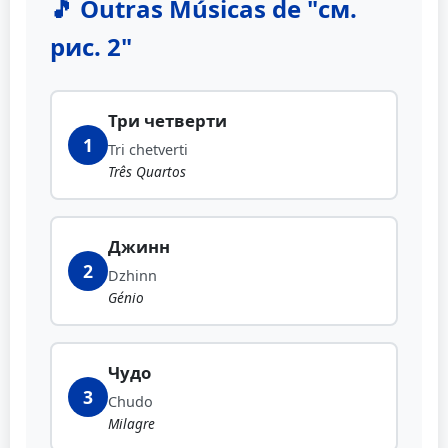
🎵 Outras Músicas de "см.
рис. 2"
Три четверти
1
Tri chetverti
Três Quartos
Джинн
2
Dzhinn
Génio
Чудо
3
Chudo
Milagre