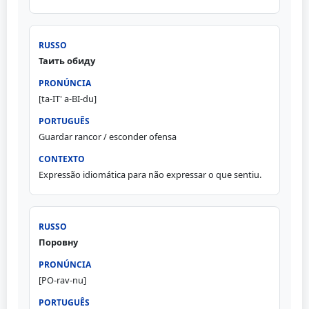
Таить обиду
[ta-IT' a-BI-du]
Guardar rancor / esconder ofensa
Expressão idiomática para não expressar o que sentiu.
Поровну
[PO-rav-nu]