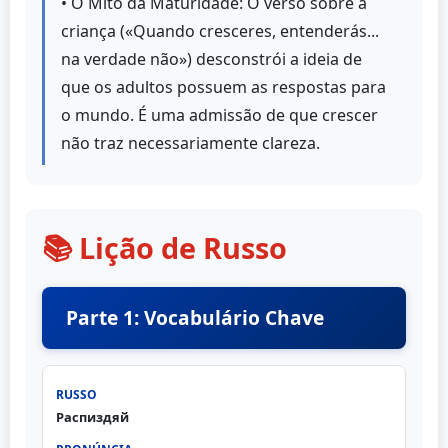
• O Mito da Maturidade: O verso sobre a
criança («Quando cresceres, entenderás...
na verdade não») desconstrói a ideia de
que os adultos possuem as respostas para
o mundo. É uma admissão de que crescer
não traz necessariamente clareza.
📚 Lição de Russo
Parte 1: Vocabulário Chave
Распиздяй