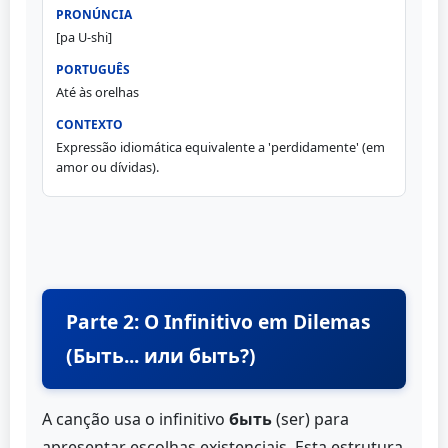
[pa U-shi]
Até às orelhas
Expressão idiomática equivalente a 'perdidamente' (em
amor ou dívidas).
Parte 2: O Infinitivo em Dilemas
(Быть... или быть?)
A canção usa o infinitivo
быть
(ser) para
apresentar escolhas existenciais. Esta estrutura