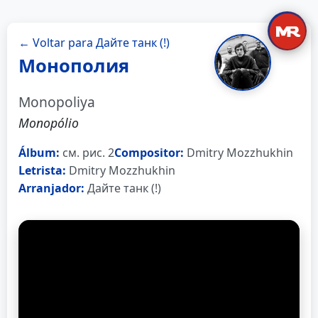
← Voltar para Дайте танк (!)
Монополия
Monopoliya
Monopólio
Álbum:
см. рис. 2
Compositor:
Dmitry Mozzhukhin
Letrista:
Dmitry Mozzhukhin
Arranjador:
Дайте танк (!)