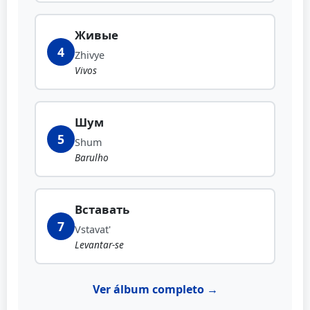
Живые
4
Zhivye
Vivos
Шум
5
Shum
Barulho
Вставать
7
Vstavat'
Levantar-se
Ver álbum completo →