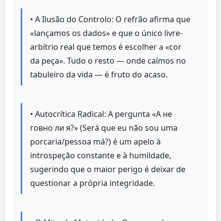
• A Ilusão do Controlo: O refrão afirma que
«lançamos os dados» e que o único livre-
arbítrio real que temos é escolher a «cor
da peça». Tudo o resto — onde caímos no
tabuleiro da vida — é fruto do acaso.
• Autocrítica Radical: A pergunta «А не
говно ли я?» (Será que eu não sou uma
porcaria/pessoa má?) é um apelo à
introspeção constante e à humildade,
sugerindo que o maior perigo é deixar de
questionar a própria integridade.