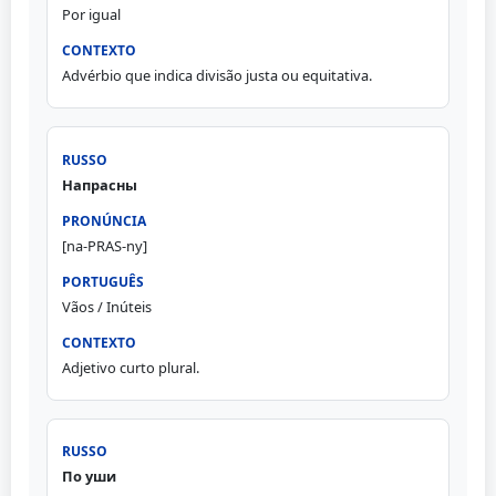
Por igual
Advérbio que indica divisão justa ou equitativa.
Напрасны
[na-PRAS-ny]
Vãos / Inúteis
Adjetivo curto plural.
По уши