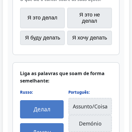
Я это не
Я это делал
делал
Я буду делать
Я хочу делать
Liga as palavras que soam de forma
semelhante:
Russo:
Português:
Assunto/Coisa
Делал
Demónio