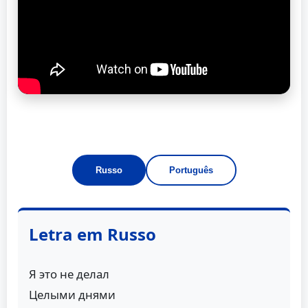
Russo
Português
Letra em Russo
Я это не делал
Целыми днями