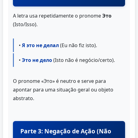
A letra usa repetidamente o pronome
Это
(Isto/Isso).
•
Я это не делал
(Eu não fiz isto).
•
Это не дело
(Isto não é negócio/certo).
O pronome «Это» é neutro e serve para
apontar para uma situação geral ou objeto
abstrato.
Parte 3: Negação de Ação (Não