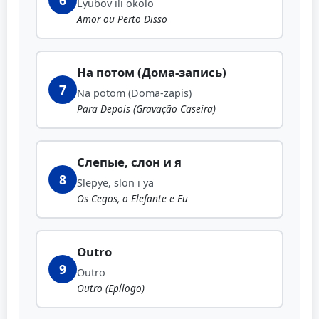
Lyubov ili okolo
Amor ou Perto Disso
На потом (Дома-запись)
7
Na potom (Doma-zapis)
Para Depois (Gravação Caseira)
Слепые, слон и я
8
Slepye, slon i ya
Os Cegos, o Elefante e Eu
Outro
9
Outro
Outro (Epílogo)