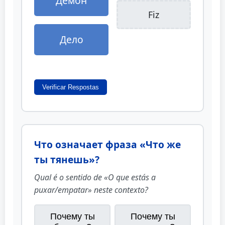
Демон
Fiz
Дело
Verificar Respostas
Что означает фраза «Что же
ты тянешь»?
Qual é o sentido de «O que estás a
puxar/empatar» neste contexto?
Почему ты
Почему ты