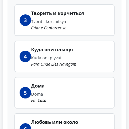
Творить и корчиться
3
Tvorit i korchitsya
Criar e Contorcer-se
Куда они плывут
4
Kuda oni plyvut
Para Onde Eles Navegam
Дома
5
Doma
Em Casa
Любовь или около
6