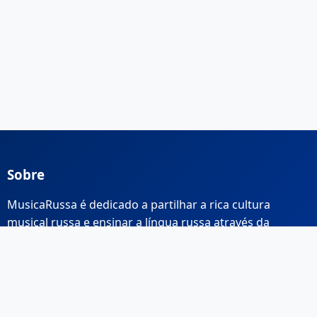
Sobre
MusicaRussa é dedicado a partilhar a rica cultura
musical russa e ensinar a língua russa através da
música.
Links Rápidos
Início