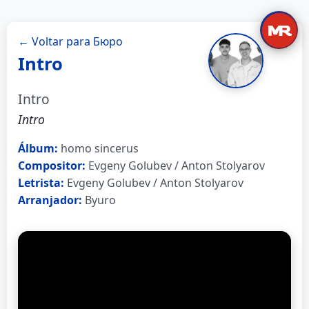
← Voltar para Бюро
Intro
Intro
Intro
Álbum:
homo sincerus
Compositor:
Evgeny Golubev / Anton Stolyarov
Letrista:
Evgeny Golubev / Anton Stolyarov
Arranjador:
Byuro