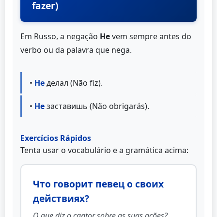
fazer)
Em Russo, a negação
Не
vem sempre antes do
verbo ou da palavra que nega.
•
Не
делал (Não fiz).
•
Не
заставишь (Não obrigarás).
Exercícios Rápidos
Tenta usar o vocabulário e a gramática acima:
Что говорит певец о своих
действиях?
O que diz o cantor sobre as suas ações?