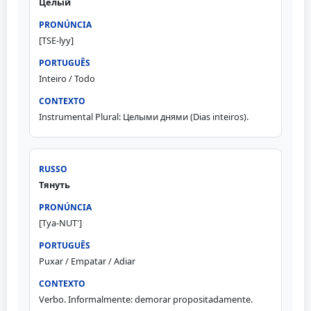
Целый
[TSE-lyy]
Inteiro / Todo
Instrumental Plural: Целыми днями (Dias inteiros).
Тянуть
[Tya-NUT']
Puxar / Empatar / Adiar
Verbo. Informalmente: demorar propositadamente.