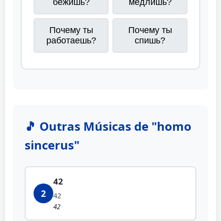
бежишь?
медлишь?
Почему ты
Почему ты
работаешь?
спишь?
🎵 Outras Músicas de "homo
sincerus"
42
2
42
42